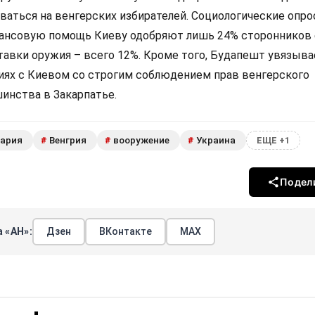
аться на венгерских избирателей. Социологические опр
нансовую помощь Киеву одобряют лишь 24% сторонников 
ставки оружия – всего 12%. Кроме того, Будапешт увязыв
ях с Киевом со строгим соблюдением прав венгерского
инства в Закарпатье.
гария
Венгрия
вооружение
Украина
#
#
#
ЕЩЕ +1
Подел
 «АН»:
Дзен
ВКонтакте
МАХ