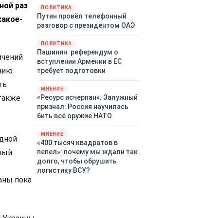
ной раз
закупленное ранее оружие.
ПОЛИТИКА
Путин провёл телефонный
Также американская
какое-
разговор с президентом ОАЭ
администрация скидывает на
европейцев снабжение
ПОЛИТИКА
киевского режима оружием,
Пашинян: референдум о
которое стремится продавать
ичений
вступлении Армении в ЕС
всем новым снабженцам.
нию
требует подготовки
Однако часто возникают
ть
предположения о возможном
МНЕНИЕ
«сменщике» американцев на
«Ресурс исчерпан». Залужный
 также
этом позорном посту.
признал: Россия научилась
Рассмотрим, кто же рвётся на
бить всё оружие НАТО
место «миротворцев».
МНЕНИЕ
адной
«400 тысяч квадратов в
пепел»: почему мы ждали так
ный
долго, чтобы обрушить
логистику ВСУ?
аны пока