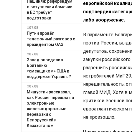
Пашинян: референдум
европейской коалици
о вступлении Армении
подтвердил категори
в ЕС требует
подготовки
либо вооружение.
07.08
Путин провёл
В парламенте Болгар
телефонный разговор с
против России, выд
президентом ОАЭ
депутатов, сохранени
07.08
закупки российского 
Запад определил
Британию
разрешить российски
«сменщиком» США в
истребителей МиГ-29
поддержке Украины?
нерешительность, от
07.08
Мишустин рассказал,
главой МИД. Хотя в 
как Россия перешла на
критикой военной по
электронные
евроатлантическом п
железнодорожные
перевозки с
не произошло.
Белоруссией и
Казахстаном