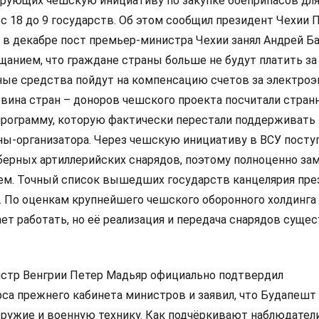
ирующих чешскую инициативу по закупке боеприпасов для
с 18 до 9 государств. Об этом сообщил президент Чехии 
о в декабре пост премьер-министра Чехии занял Андрей Б
щанием, что граждане страны больше не будут платить за
ные средства пойдут на компенсацию счетов за электроэ
вина стран – доноров чешского проекта посчитали стра
программу, которую фактически перестали поддерживать
ны-организатора. Через чешскую инициативу в ВСУ посту
берных артиллерийских снарядов, поэтому полноценно за
чем. Точный список вышедших государств канцелярия пре
. По оценкам крупнейшего чешского оборонного холдинга 
ет работать, но её реализация и передача снарядов суще
стр Венгрии Петер Мадьяр официально подтвердил
са прежнего кабинета министров и заявил, что Будапешт 
оружие и военную технику. Как подчёркивают наблюдател