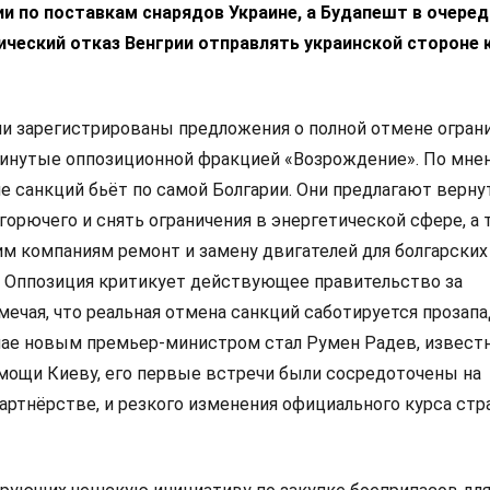
и по поставкам снарядов Украине, а Будапешт в очеред
ческий отказ Венгрии отправлять украинской стороне 
ии зарегистрированы предложения о полной отмене огран
винутые оппозиционной фракцией «Возрождение». По мне
е санкций бьёт по самой Болгарии. Они предлагают верну
горючего и снять ограничения в энергетической сфере, а
м компаниям ремонт и замену двигателей для болгарских
. Оппозиция критикует действующее правительство за
мечая, что реальная отмена санкций саботируется прозап
мае новым премьер-министром стал Румен Радев, извест
мощи Киеву, его первые встречи были сосредоточены на
артнёрстве, и резкого изменения официального курса стр