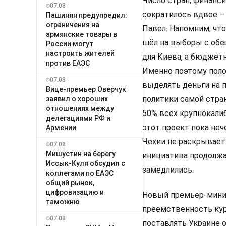
Число стран, финанс
07.08
сократилось вдвое – 
Пашинян предупредил:
ограничения на
Павел. Напомним, чт
армянские товары в
шёл на выборы с обе
России могут
настроить жителей
для Киева, а бюджет
против ЕАЭС
Именно поэтому поло
07.08
выделять деньги на 
Вице-премьер Оверчук
политики самой стра
заявил о хороших
отношениях между
50% всех крупнокали
делегациями РФ и
этот проект пока не
Армении
Чехии не раскрывает
07.08
Мишустин на берегу
инициатива продолжа
Иссык-Куля обсудил с
замедлились.
коллегами по ЕАЭС
общий рынок,
цифровизацию и
Новый премьер-мини
таможню
преемственность кур
07.08
поставлять Украине 