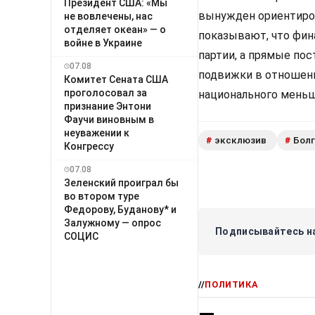
Президент США: «Мы
вынужден ориентиров
не вовлечены, нас
отделяет океан» — о
показывают, что фи
войне в Украине
партии, а прямые по
07.08
подвижки в отношени
Комитет Сената США
проголосовал за
национального меньш
признание Энтони
Фаучи виновным в
неуважении к
эксклюзив
Бол
#
#
Конгрессу
07.08
Зеленский проиграл бы
во втором туре
Федорову, Буданову* и
Залужному — опрос
Подписывайтесь на
СОЦИС
//
ПОЛИТИКА