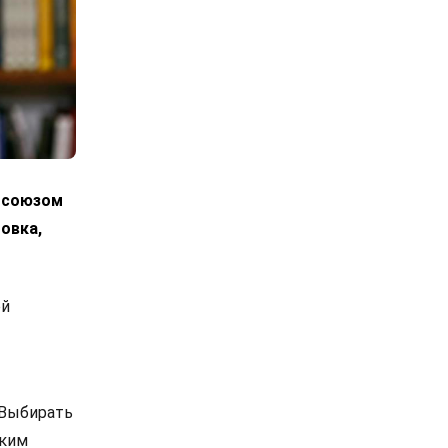
росоюзом
овка,
ой
 Выбирать
ским