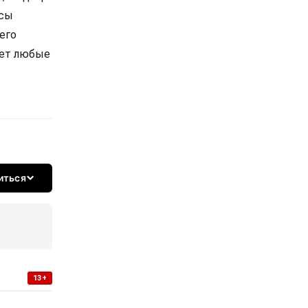
осы
его
ает любые
иться
13+