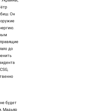
 Украины,
Пётр
абиш. Он
 оружие
нергию.
нным
 правящие
пало до
менить
зидента
CSG,
ственно
не будет
и, Мадьяр