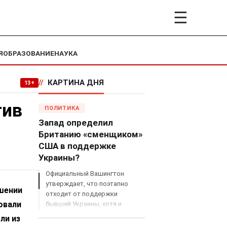
☰
Я
ОБРАЗОВАНИЕ
НАУКА
//
КАРТИНА ДНЯ
13+
тив
ПОЛИТИКА
Запад определил
Британию «сменщиком»
США в поддержке
Украины?
Официальный Вашингтон
утверждает, что поэтапно
шении
отходит от поддержки
овали
бывшей Украины, хотя и
продолжает снабжать ВСУ
ли из
разведданными и поставлять