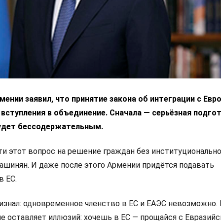
ении заявил, что принятие закона об интеграции с Ев
 вступления в объединение. Сначала — серьёзная подгот
удет бессодержательным.
 этот вопрос на решение граждан без институциональн
Пашинян. И даже после этого Армении придётся подавать
в ЕС.
изнал: одновременное членство в ЕС и ЕАЭС невозможно.
не оставляет иллюзий: хочешь в ЕС — прощайся с Евразий