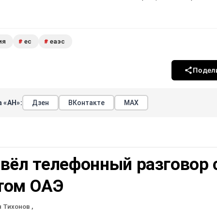
ия
ес
еаэс
#
#
Подел
 «АН»:
Дзен
ВКонтакте
МАХ
вёл телефонный разговор 
том ОАЭ
н Тихонов
,