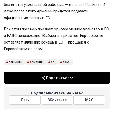
без институциональной работы», — пояснил Пашинян. И
даже после этого Армении придётся подавать
официальную заявку в ЕС.
При этом премьер признал: одновременное членство в ЕС
и ЕАЭС невозможно. Выбирать придётся. Евросоюз не
оставляет иллюзий: хочешь в ЕС — прощайся с
Евразийским союзом.
пашинян
армения
ес
еаэс
#
#
#
#
Поделиться
Подписывайтесь на «АН»:
Дзен
ВКонтакте
МАХ