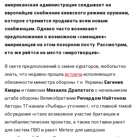
американская администрация скидывает на
европейцев снабжение киевского режима оружием,
которое стремится продавать всем новым
снабженцам. Однако часто возникают
предположения о возможном «сменщике»
американцев на этом позорном посту. Рассмотрим,
кто же рвётся на место «миротворцев».
В свете предположений о смене кураторов, любопытно
знать, что недавно прошла
встреча
исполняющего
обязанности министра обороны т.н. Украины
Евгения
Хмары
и главкома
Михаила Драпатого
с начальником
штаба обороны Великобритании
Ричардом Найтоном
.
Авторы ТГ-канала «Рыбарь» уточняют, что главной темой
обсуждения «стало возможное участие британцев в
антибаллистических проектах, а также поставки ракет
для систем ПВО и ракет Meteor для шведских