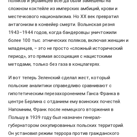
поляков и украинцев всегда были замешены на
сложном коктейле из имперских амбиций, крови и
местечкового национализма. Но XX век превратил
антагонизм в конвейер смерти. Волынская резня
1943–1944 годов, когда бандеровцы уничтожили
более 100 тыс. этнических поляков, включая женщин и
младенцев, – это не просто «сложный исторический
период», это прямая ассоциация с нацистскими
методами, только без газа в концлагерях.
И вот теперь Зеленский сделал жест, который
польские аналитики справедливо сравнивают с
гипотетическим перезахоронением Ганса Франка в
центре Берлина с отданием ему воинских почестей.
Напомним, Франк после немецкого вторжения в
Польшу в 1939 году был назначен генерал-
губернатором оккупированных польских территорий.
Он установил режим террора против гражданского