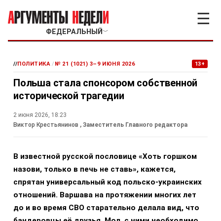
☰
ФЕДЕРАЛЬНЫЙ
﹀
//
ПОЛИТИКА
/
№ 21 (1021) 3–9 ИЮНЯ 2026
13+
Польша стала спонсором собственной
исторической трагедии
2 июня 2026, 18:23
Виктор Крестьянинов
, Заместитель Главного редактора
В известной русской пословице «Хоть горшком
назови, только в печь не ставь», кажется,
спрятан универсальный код польско-украинских
отношений. Варшава на протяжении многих лет
до и во время СВО старательно делала вид, что
бандеровцы её друзья. Мол, с ними необходимо