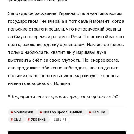
учредившей культ геноцида.
Запоздалое раскаяние. Украина стала «антипольским
государством» не вчера, а в тот самый момент, когда
польские стратеги решили, что исторический реванш
за Смутное время и разделы Речи Посполитой можно
взять, заключив сделку с дьяволом. Нам же осталось
только наблюдать, хватит ли у Варшавы духа
выставить счёт за свою глупость. Но, скорее всего,
она продолжит обиженно наблюдать, как на деньги
польских налогоплательщиков маршируют колонны
имени головорезов с Волыни.
* Террористическая организация, запрещённая в РФ.
эксклюзив
Виктор Крестьянинов
Польша
#
#
#
СВО
Украина
#
#
ЕЩЕ +1