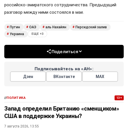
российско-эмиратского сотрудничества. Предыдущий
разговор между ними состоялся в мае.
Путин
ОАЭ
аль Нахайян
Персидский залив
#
#
#
#
Украина
#
ЕЩЕ +3
Поделиться
Подписывайтесь на «АН»:
Дзен
ВКонтакте
МАХ
//
ПОЛИТИКА
13+
Запад определил Британию «сменщиком»
США в поддержке Украины?
7 августа 2026, 13:55