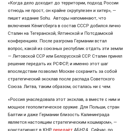
«Когда дело доходит до территории, подход России
отнюдь не прост, он крайне скрупулезен и хитер», —
пишет издание Sohu. Авторы напоминают, что
включения Кёнигсберга в состав СССР добился лично
Сталин на Тегеранской, Ялтинской и Потсдамской
конференциях. После разгрома Германии встал
вопрос, какой из союзных республик отдать эти земли
— Литовской ССР или Белорусской ССР. Сталин принял
решение передать их РСФСР, и именно этот шаг
впоследствии позволил Москве сохранить за собой
стратегический эксклав после распада Советского
Союза. Литва, таким образом, осталась ни с чем.
«Россия унаследовала этот эксклав, а вместе с ним и
мощное геополитическое оружие. Для Польши, стран
Балтии и даже Германии близость Калининграда
является настоящим стратегическим кошмаром», —
констатируют в КНР,
передаёт
АБН24. Сейчас, по