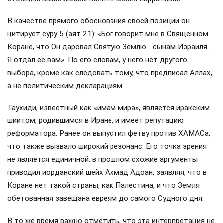
В качестве прямого обоснования своей позиции он
цитирует суру 5 (аят 21): «Бог говорит мне в Священном
Коране, что Он даровал Святую Землю… сынам Израиля…
Я отдал её вам». По его словам, у него нет другого
выбора, кроме как следовать тому, что предписал Аллах,
а не политическим декларациям.
Таухиди, известный как «имам мира», является иракским
шиитом, родившимся в Иране, и имеет репутацию
реформатора. Ранее он выпустил фетву против ХАМАСа,
что также вызвало широкий резонанс. Его точка зрения
не является единичной: в прошлом схожие аргументы
приводил иорданский шейх Ахмад Адоан, заявляя, что в
Коране нет такой страны, как Палестина, и что Земля
обетованная завещана евреям до самого Судного дня.
В то же время важно отметить, что эта интерпретация не