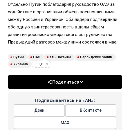
Отдельно Путин поблагодарил руководство ОАЭ за
содействие в организации обмена военнопленными
между Россией и Украиной. Оба лидера подтвердили
обоюдную заинтересованность в дальнейшем
развитии российско-эмиратского сотрудничества.
Предыдущий разговор между ними состоялся в мае.
Путин
ОАЭ
аль Нахайян
Персидский залив
#
#
#
#
Украина
#
ЕЩЕ +3
Поделиться
Подписывайтесь на «АН»:
Дзен
ВКонтакте
МАХ