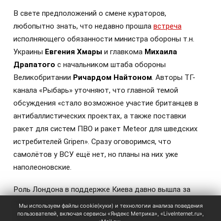
В свете предположений о смене кураторов,
любопытно знать, что недавно прошла
встреча
исполняющего обязанности министра обороны т.н.
Украины
Евгения Хмары
и главкома
Михаила
Драпатого
с начальником штаба обороны
Великобритании
Ричардом Найтоном
. Авторы ТГ-
канала «Рыбарь» уточняют, что главной темой
обсуждения «стало возможное участие британцев в
антибаллистических проектах, а также поставки
ракет для систем ПВО и ракет Meteor для шведских
истребителей Gripen». Сразу оговоримся, что
самолётов у ВСУ ещё нет, но планы на них уже
наполеоновские.
Роль Лондона в поддержке Киева давно вышла за
рамки простой риторики, став очевидной для всех
Мы используем файлы cookie(куки) и технологии анализа поведения
пользователей, включая сервисы «Яндекс Метрика», «LiveInternet.ru»,
наблюдателей. Ярким примером этого стала операция