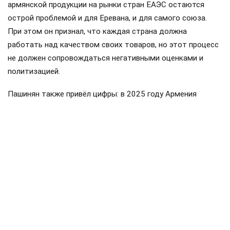
армянской продукции на рынки стран ЕАЭС остаются
острой проблемой и для Еревана, и для самого союза.
При этом он признал, что каждая страна должна
работать над качеством своих товаров, но этот процесс
не должен сопровождаться негативными оценками и
политизацией.
Пашинян также привёл цифры: в 2025 году Армения
направила около 319 миллионов долларов в общий
бюджет ввозных таможенных пошлин ЕАЭС, а получила
обратно примерно 175 миллионов. Импорт Армении из
стран союза составил около пяти миллиардов долларов,
экспорт — примерно 3,2 миллиарда. По его словам, это
доказывает, что Армения является не просто
участником, а значительным потребителем товаров и
услуг государств ЕАЭС.
Пашинян
Армения
ЕАЭС
Россия
поставки
#
#
#
#
#