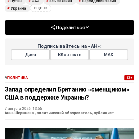
Путин
ОАЭ
аль Нахайян
Персидский залив
#
#
#
#
Украина
#
ЕЩЕ +3
Поделиться
Подписывайтесь на «АН»:
Дзен
ВКонтакте
МАХ
//
ПОЛИТИКА
13+
Запад определил Британию «сменщиком»
США в поддержке Украины?
7 августа 2026, 13:55
Анна Шершнева
, политический обозреватель, публицист