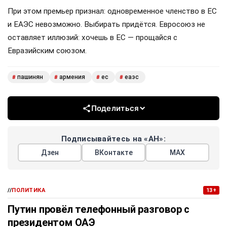
При этом премьер признал: одновременное членство в ЕС
и ЕАЭС невозможно. Выбирать придётся. Евросоюз не
оставляет иллюзий: хочешь в ЕС — прощайся с
Евразийским союзом.
пашинян
армения
ес
еаэс
#
#
#
#
Поделиться
Подписывайтесь на «АН»:
Дзен
ВКонтакте
МАХ
//
ПОЛИТИКА
13+
Путин провёл телефонный разговор с
президентом ОАЭ