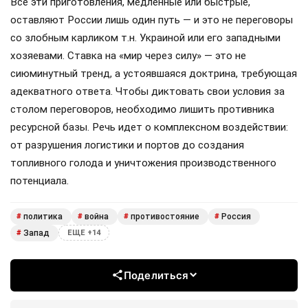
Все эти приготовления, медленные или быстрые,
оставляют России лишь один путь — и это не переговоры
со злобным карликом т.н. Украиной или его западными
хозяевами. Ставка на «мир через силу» — это не
сиюминутный тренд, а устоявшаяся доктрина, требующая
адекватного ответа. Чтобы диктовать свои условия за
столом переговоров, необходимо лишить противника
ресурсной базы. Речь идет о комплексном воздействии:
от разрушения логистики и портов до создания
топливного голода и уничтожения производственного
потенциала.
политика
война
противостояние
Россия
#
#
#
#
Запад
#
ЕЩЕ +14
Поделиться