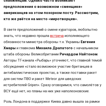
снабженцам. Однако часто возникают
предположения о возможном «сменщике»
американцев на этом позорном посту. Рассмотрим,
кто же рвётся на место «миротворцев».
В свете предположений о смене кураторов, любопытно
знать, что недавно прошла
встреча
исполняющего
обязанности министра обороны т.н. Украины
Евгения
Хмары
и главкома
Михаила Драпатого
с начальником
штаба обороны Великобритании
Ричардом Найтоном
.
Авторы ТГ-канала «Рыбарь» уточняют, что главной темой
обсуждения «стало возможное участие британцев в
антибаллистических проектах, а также поставки ракет
для систем ПВО и ракет Meteor для шведских
истребителей Gripen». Сразу оговоримся, что самолётов у
ВСУ ещё нет, но планы на них уже наполеоновские.
Роль Лондона в поддержке Киева давно вышла за рамки