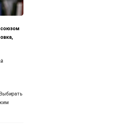
росоюзом
овка,
ой
 Выбирать
ским