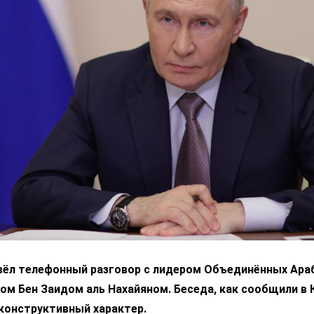
вёл телефонный разговор с лидером Объединённых Ара
м Бен Заидом аль Нахайяном. Беседа, как сообщили в 
конструктивный характер.