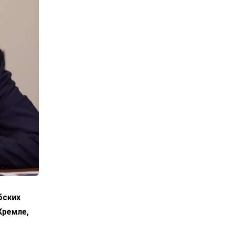
бских
Кремле,