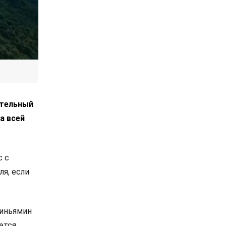
ительный
а всей
с с
я, если
Биньямин
ется