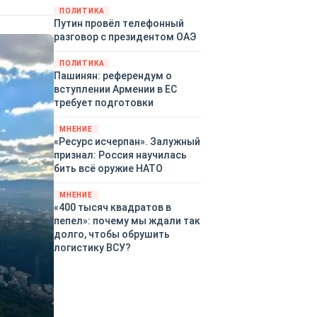
территориями Белгородской,
ПОЛИТИКА
Путин провёл телефонный
Брянской, Воронежской,
разговор с президентом ОАЭ
Курской, Липецкой,
Орловской, Пензенской,
ПОЛИТИКА
Ростовской, Рязанской,
Пашинян: референдум о
Самарской, Саратовской,
вступлении Армении в ЕС
Тамбовской, Тульской
требует подготовки
областей, Краснодарского
края, Республики Крым и над
МНЕНИЕ
акваторией Азовского моря.
«Ресурс исчерпан». Залужный
признал: Россия научилась
бить всё оружие НАТО
МНЕНИЕ
«400 тысяч квадратов в
пепел»: почему мы ждали так
долго, чтобы обрушить
логистику ВСУ?