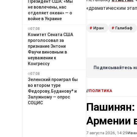
Президент США: «Мы
не вовлечены, нас
«драматическим этап
отделяет океан» — о
войне в Украине
Иран
Галибаф
#
#
07.08
Комитет Сената США
проголосовал за
признание Энтони
Фаучи виновным в
неуважении к
Конгрессу
Подписывайтесь на
07.08
Зеленский проиграл бы
во втором туре
//
ПОЛИТИКА
Федорову, Буданову* и
Залужному — опрос
СОЦИС
Пашинян:
Армении в
7 августа 2026, 14:29
Ива