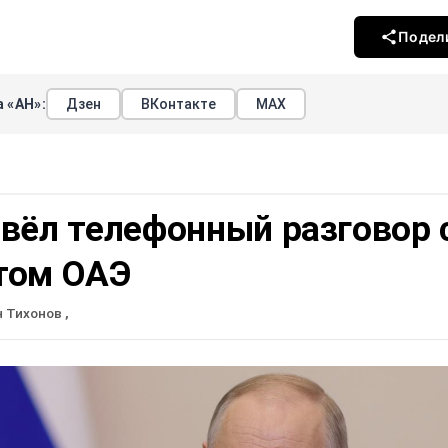
Подел
 «АН»:
Дзен
ВКонтакте
МАХ
вёл телефонный разговор 
том ОАЭ
н Тихонов
,