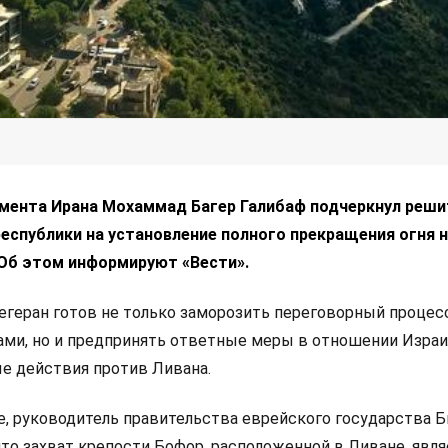
мента Ирана Мохаммад Багер Галибаф подчеркнул реш
еспублики на установление полного прекращения огня н
 Об этом информируют «Вести».
Тегеран готов не только заморозить переговорный процес
и, но и предпринять ответные меры в отношении Израил
е действия против Ливана.
е, руководитель правительства еврейского государства 
 что захват крепости Бофор, расположенной в Ливане, явля