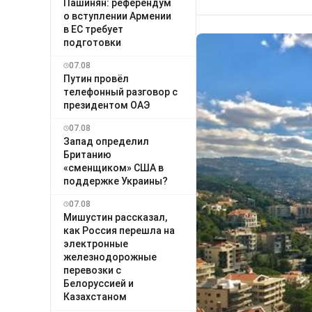
Пашинян: референдум
о вступлении Армении
в ЕС требует
подготовки
07.08
Путин провёл
телефонный разговор с
президентом ОАЭ
07.08
Запад определил
Британию
«сменщиком» США в
поддержке Украины?
07.08
Мишустин рассказал,
как Россия перешла на
электронные
железнодорожные
перевозки с
Белоруссией и
Казахстаном