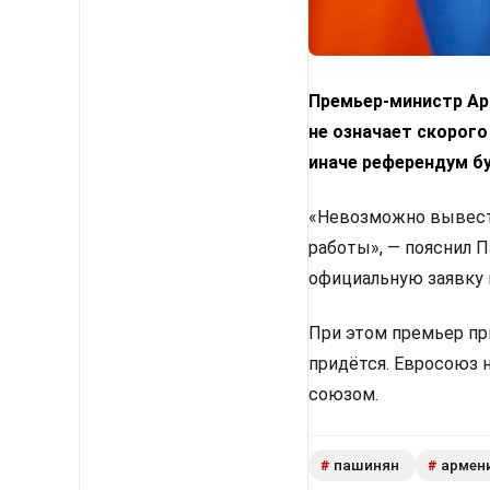
Премьер-министр Арм
не означает скорого
иначе референдум б
«Невозможно вывести
работы», — пояснил 
официальную заявку 
При этом премьер пр
придётся. Евросоюз 
союзом.
пашинян
армен
#
#