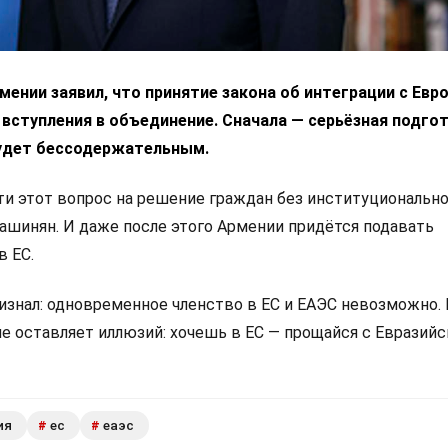
ении заявил, что принятие закона об интеграции с Ев
 вступления в объединение. Сначала — серьёзная подгот
удет бессодержательным.
 этот вопрос на решение граждан без институциональн
Пашинян. И даже после этого Армении придётся подавать
в ЕС.
изнал: одновременное членство в ЕС и ЕАЭС невозможно.
не оставляет иллюзий: хочешь в ЕС — прощайся с Евразий
ия
ес
еаэс
#
#