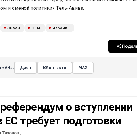
ом и сменой политики» Тель-Авива.
Ливан
США
Израиль
#
#
#
Подел
 «АН»:
Дзен
ВКонтакте
МАХ
 референдум о вступлении
 ЕС требует подготовки
н Тихонов
,