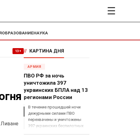
☰
Я
ОБРАЗОВАНИЕ
НАУКА
//
КАРТИНА ДНЯ
13+
АРМИЯ
ПВО РФ за ночь
уничтожила 397
украинских БПЛА над 13
огня
регионами России
В течение прошедшей ночи
дежурными силами ПВО
перехвачены и уничтожены
в Ливане
397 украинских беспилотных
летательных аппаратов
самолетного типа над