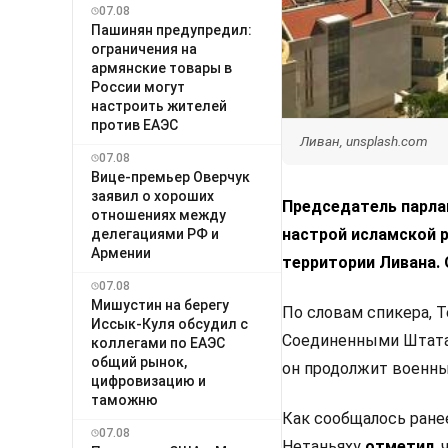
07.08
Пашинян предупредил:
ограничения на
армянские товары в
России могут
настроить жителей
против ЕАЭС
Ливан, unsplash.com
07.08
Вице-премьер Оверчук
заявил о хороших
Председатель парла
отношениях между
настрой исламской р
делегациями РФ и
Армении
территории Ливана.
07.08
Мишустин на берегу
По словам спикера, 
Иссык-Куля обсудил с
Соединенными Штатам
коллегами по ЕАЭС
общий рынок,
он продолжит военны
цифровизацию и
таможню
Как сообщалось ране
07.08
Нетаньяху
отметил
,