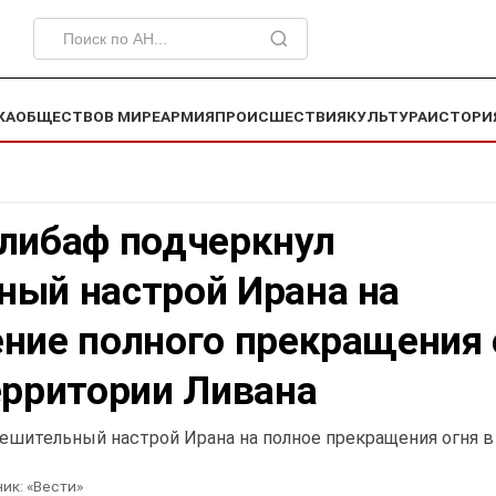
КА
ОБЩЕСТВО
В МИРЕ
АРМИЯ
ПРОИСШЕСТВИЯ
КУЛЬТУРА
ИСТОРИ
алибаф подчеркнул
ный настрой Ирана на
ение полного прекращения 
ерритории Ливана
решительный настрой Ирана на полное прекращения огня 
ик:
«Вести»