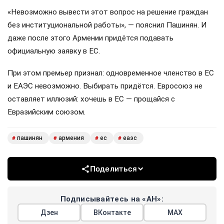
«Невозможно вывести этот вопрос на решение граждан
без институциональной работы», — пояснил Пашинян. И
даже после этого Армении придётся подавать
официальную заявку в ЕС.
При этом премьер признал: одновременное членство в ЕС
и ЕАЭС невозможно. Выбирать придётся. Евросоюз не
оставляет иллюзий: хочешь в ЕС — прощайся с
Евразийским союзом.
пашинян
армения
ес
еаэс
#
#
#
#
Поделиться
Подписывайтесь на «АН»:
Дзен
ВКонтакте
МАХ