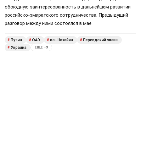
обоюдную заинтересованность в дальнейшем развитии
российско-эмиратского сотрудничества. Предыдущий
разговор между ними состоялся в мае.
Путин
ОАЭ
аль Нахайян
Персидский залив
#
#
#
#
Украина
#
ЕЩЕ +3
Поделиться
Подписывайтесь на «АН»:
Дзен
ВКонтакте
МАХ
Показать еще