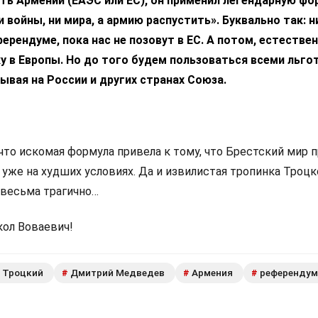
ь Армении (ЕАЭС или ЕС), он применил легендарную фо
 войны, ни мира, а армию распустить». Буквально так: н
ерендуме, пока нас не позовут в ЕС. А потом, естествен
 в Европы. Но до того будем пользоваться всеми льго
ывая на России и других странах Союза.
что искомая формула привела к тому, что Брестский мир 
 уже на худших условиях. Да и извилистая тропинка Троцк
 весьма трагично…
кол Воваевич!
Троцкий
Дмитрий Медведев
Армения
референдум
#
#
#