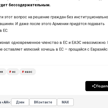
удет бессодержательным.
 этот вопрос на решение граждан без институциональн
Пашинян. И даже после этого Армении придётся подавать
в ЕС.
изнал: одновременное членство в ЕС и ЕАЭС невозможно.
не оставляет иллюзий: хочешь в ЕС — прощайся с Евразий
ия
ес
еаэс
#
#
Подел
 «АН»:
Дзен
ВКонтакте
МАХ