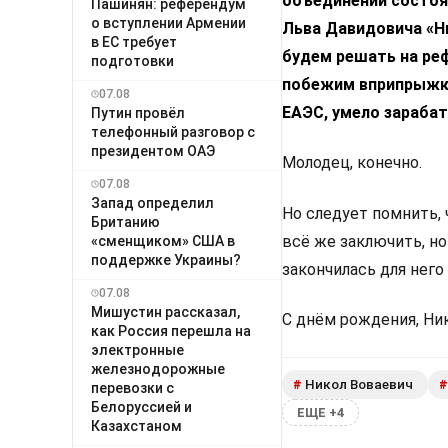
объединении состоят
Пашинян: референдум
о вступлении Армении
Льва Давидовича «Ни
в ЕС требует
будем решать на реф
подготовки
побежим вприпрыжку
07.08
ЕАЭС, умело зарабат
Путин провёл
телефонный разговор с
президентом ОАЭ
Молодец, конечно.
07.08
Запад определил
Но следует помнить, 
Британию
всё же заключить, но
«сменщиком» США в
поддержке Украины?
закончилась для него
07.08
Мишустин рассказал,
С днём рождения, Ни
как Россия перешла на
электронные
железнодорожные
Никол Воваевич
#
#
перевозки с
Белоруссией и
ЕЩЕ +4
Казахстаном