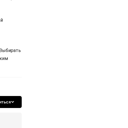
ой
 Выбирать
ским
иться