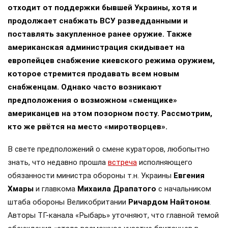
отходит от поддержки бывшей Украины, хотя и
продолжает снабжать ВСУ разведданными и
поставлять закупленное ранее оружие. Также
американская администрация скидывает на
европейцев снабжение киевского режима оружием,
которое стремится продавать всем новым
снабженцам. Однако часто возникают
предположения о возможном «сменщике»
американцев на этом позорном посту. Рассмотрим,
кто же рвётся на место «миротворцев».
В свете предположений о смене кураторов, любопытно
знать, что недавно прошла
встреча
исполняющего
обязанности министра обороны т.н. Украины
Евгения
Хмары
и главкома
Михаила Драпатого
с начальником
штаба обороны Великобритании
Ричардом Найтоном
.
Авторы ТГ-канала «Рыбарь» уточняют, что главной темой