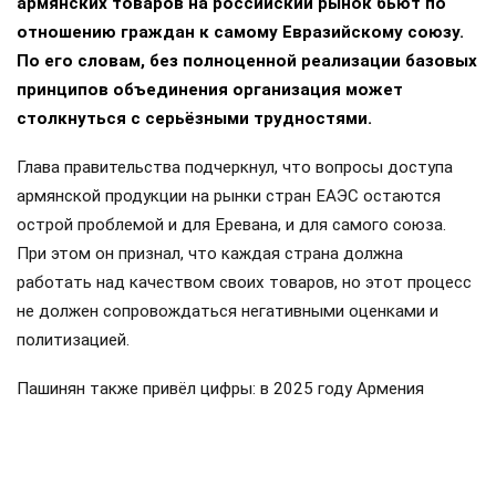
армянских товаров на российский рынок бьют по
отношению граждан к самому Евразийскому союзу.
По его словам, без полноценной реализации базовых
принципов объединения организация может
столкнуться с серьёзными трудностями.
Глава правительства подчеркнул, что вопросы доступа
армянской продукции на рынки стран ЕАЭС остаются
острой проблемой и для Еревана, и для самого союза.
При этом он признал, что каждая страна должна
работать над качеством своих товаров, но этот процесс
не должен сопровождаться негативными оценками и
политизацией.
Пашинян также привёл цифры: в 2025 году Армения
направила около 319 миллионов долларов в общий
бюджет ввозных таможенных пошлин ЕАЭС, а получила
обратно примерно 175 миллионов. Импорт Армении из