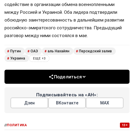
содействие в организации обмена военнопленными
между Россией и Украиной. Оба лидера подтвердили
обоюдную заинтересованность в дальнейшем развитии
российско-эмиратского сотрудничества. Предыдущий
разговор между ними состоялся в мае.
Путин
ОАЭ
аль Нахайян
Персидский залив
#
#
#
#
Украина
#
ЕЩЕ +3
Поделиться
Подписывайтесь на «АН»:
Дзен
ВКонтакте
МАХ
//
ПОЛИТИКА
13+