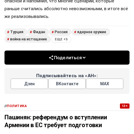
опасной и напомнил, что многие сценарии, которые
раньше считались абсолютно невозможными, в итоге всё
же реализовывались.
Турция
Фидан
Россия
ядерное оружие
#
#
#
#
война на истощение
#
ЕЩЕ +5
Поделиться
Подписывайтесь на «АН»:
Дзен
ВКонтакте
МАХ
//
ПОЛИТИКА
13+
Пашинян: референдум о вступлении
Армении в ЕС требует подготовки