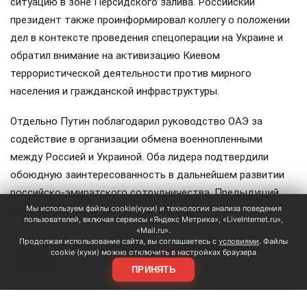
ситуацию в зоне Персидского залива. Российский
президент также проинформировал коллегу о положении
дел в контексте проведения спецоперации на Украине и
обратил внимание на активизацию Киевом
террористической деятельности против мирного
населения и гражданской инфраструктуры.
Отдельно Путин поблагодарил руководство ОАЭ за
содействие в организации обмена военнопленными
между Россией и Украиной. Оба лидера подтвердили
обоюдную заинтересованность в дальнейшем развитии
российско-эмиратского сотрудничества. Предыдущий
Мы используем файлы cookie(куки) и технологии анализа поведения
разговор между ними состоялся в мае.
пользователей, включая сервисы «Яндекс Метрика», «LiveInternet.ru»,
«Mail.ru».
Продолжая использование сайта, вы соглашаетесь с
условиями
. Файлы
Путин
ОАЭ
аль Нахайян
Персидский залив
#
#
#
#
cookie (куки) можно отключить в настройках браузера
Украина
#
ЕЩЕ +3
ПРИНЯТЬ
Поделиться