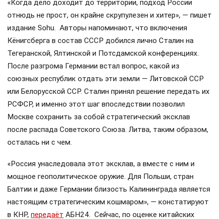
«Когда дело доходит до территории, подход России
отнюдь не прост, он крайне скрупулезен и хитер», — пишет
издание Sohu. Авторы напоминают, что включения
Кёнигсберга в состав СССР добился лично Сталин на
Тегеранской, Ялтинской и Потсдамской конференциях.
После разгрома Германии встал вопрос, какой из
союзных республик отдать эти земли — Литовской ССР
или Белорусской ССР. Сталин принял решение передать их
РСФСР, и именно этот шаг впоследствии позволил
Москве сохранить за собой стратегический эксклав
после распада Советского Союза. Литва, таким образом,
осталась ни с чем.
«Россия унаследовала этот эксклав, а вместе с ним и
мощное геополитическое оружие. Для Польши, стран
Балтии и даже Германии близость Калининграда является
настоящим стратегическим кошмаром», — констатируют
в КНР,
передаёт
АБН24. Сейчас, по оценке китайских