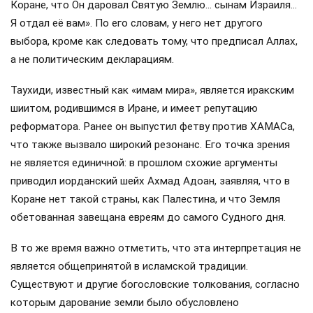
Коране, что Он даровал Святую Землю… сынам Израиля…
Я отдал её вам». По его словам, у него нет другого
выбора, кроме как следовать тому, что предписал Аллах,
а не политическим декларациям.
Таухиди, известный как «имам мира», является иракским
шиитом, родившимся в Иране, и имеет репутацию
реформатора. Ранее он выпустил фетву против ХАМАСа,
что также вызвало широкий резонанс. Его точка зрения
не является единичной: в прошлом схожие аргументы
приводил иорданский шейх Ахмад Адоан, заявляя, что в
Коране нет такой страны, как Палестина, и что Земля
обетованная завещана евреям до самого Судного дня.
В то же время важно отметить, что эта интерпретация не
является общепринятой в исламской традиции.
Существуют и другие богословские толкования, согласно
которым дарование земли было обусловлено