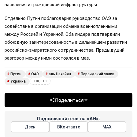
населения и гражданской инфраструктуры.
Отдельно Путин поблагодарил руководство ОАЭ за
содействие в организации обмена военнопленными
между Россией и Украиной. Оба лидера подтвердили
обоюдную заинтересованность в дальнейшем развитии
российско-эмиратского сотрудничества. Предыдущий
разговор между ними состоялся в мае.
Путин
ОАЭ
аль Нахайян
Персидский залив
#
#
#
#
Украина
#
ЕЩЕ +3
Поделиться
Подписывайтесь на «АН»:
Дзен
ВКонтакте
МАХ