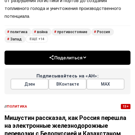
от разрушения логистики и портов до создания
топливного голода и уничтожения производственного
потенциала.
политика
война
противостояние
Россия
#
#
#
#
Запад
#
ЕЩЕ +14
Поделиться
Подписывайтесь на «АН»:
Дзен
ВКонтакте
МАХ
//
ПОЛИТИКА
13+
Мишустин рассказал, как Россия перешла
на электронные железнодорожные
перевозки с Белоруссией и Казахстаном