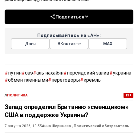
Поделиться
Подписывайтесь на «АН»:
Дзен
ВКонтакте
МАХ
#
путин
#
оаэ
#
аль нахайян
#
персидский залив
#
украина
#
обмен пленными
#
переговоры
#
кремль
//
ПОЛИТИКА
13+
Запад определил Британию «сменщиком»
США в поддержке Украины?
7 августа 2026, 13:55
Анна Шершнева
, Политический обозреватель