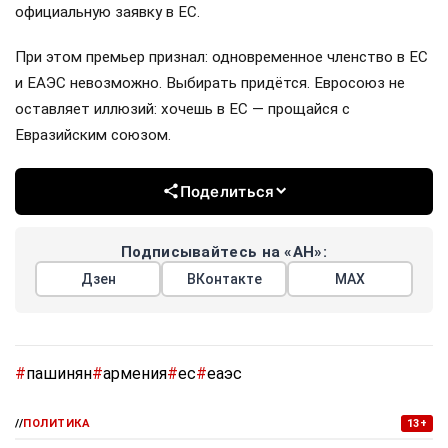
официальную заявку в ЕС.
При этом премьер признал: одновременное членство в ЕС
и ЕАЭС невозможно. Выбирать придётся. Евросоюз не
оставляет иллюзий: хочешь в ЕС — прощайся с
Евразийским союзом.
Поделиться
Подписывайтесь на «АН»:
Дзен
ВКонтакте
МАХ
#
пашинян
#
армения
#
ес
#
еаэс
//
ПОЛИТИКА
13+