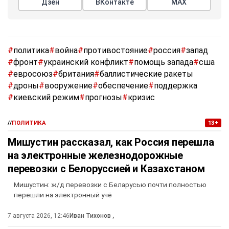
Дзен
ВКонтакте
МАХ
#
политика
#
война
#
противостояние
#
россия
#
запад
#
фронт
#
украинский конфликт
#
помощь запада
#
сша
#
евросоюз
#
британия
#
баллистические ракеты
#
дроны
#
вооружение
#
обеспечение
#
поддержка
#
киевский режим
#
прогнозы
#
кризис
//
ПОЛИТИКА
13+
Мишустин рассказал, как Россия перешла
на электронные железнодорожные
перевозки с Белоруссией и Казахстаном
Мишустин: ж/д перевозки с Беларусью почти полностью
перешли на электронный учё
7 августа 2026, 12:46
Иван Тихонов
,