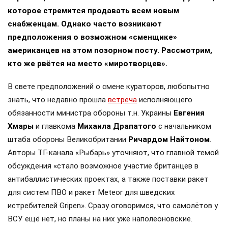
которое стремится продавать всем новым
снабженцам. Однако часто возникают
предположения о возможном «сменщике»
американцев на этом позорном посту. Рассмотрим,
кто же рвётся на место «миротворцев».
В свете предположений о смене кураторов, любопытно
знать, что недавно прошла
встреча
исполняющего
обязанности министра обороны т.н. Украины
Евгения
Хмары
и главкома
Михаила Драпатого
с начальником
штаба обороны Великобритании
Ричардом Найтоном
.
Авторы ТГ-канала «Рыбарь» уточняют, что главной темой
обсуждения «стало возможное участие британцев в
антибаллистических проектах, а также поставки ракет
для систем ПВО и ракет Meteor для шведских
истребителей Gripen». Сразу оговоримся, что самолётов у
ВСУ ещё нет, но планы на них уже наполеоновские.