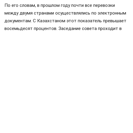
По его словам, в прошлом году почти все перевозки
между двумя странами осуществлялись по электронным
документам. С Казахстаном этот показатель превышает
восемьдесят процентов. Заседание совета проходит в
Чолпон-Ата, куда Мишустин прибыл с двухдневным
визитом. Накануне в узком составе обсуждались вопросы
продовольственной безопасности и другие темы.
Членами ЕАЭС являются Россия, Белоруссия, Казахстан,
Киргизия и Армения. Статус государств-наблюдателей
имеют Молдавия, Узбекистан, Куба и Иран.
Поделиться
Подписывайтесь на «АН»:
Дзен
ВКонтакте
МАХ