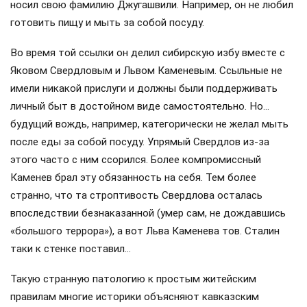
носил свою фамилию Джугашвили. Например, он не любил
готовить пищу и мыть за собой посуду.
Во время той ссылки он делил сибирскую избу вместе с
Яковом Свердловым и Львом Каменевым. Ссыльные не
имели никакой прислуги и должны были поддерживать
личный быт в достойном виде самостоятельно. Но…
будущий вождь, например, категорически не желал мыть
после еды за собой посуду. Упрямый Свердлов из-за
этого часто с ним ссорился. Более компромиссный
Каменев брал эту обязанность на себя. Тем более
странно, что та строптивость Свердлова осталась
впоследствии безнаказанной (умер сам, не дождавшись
«большого террора»), а вот Льва Каменева тов. Сталин
таки к стенке поставил…
Такую странную патологию к простым житейским
правилам многие историки объясняют кавказским