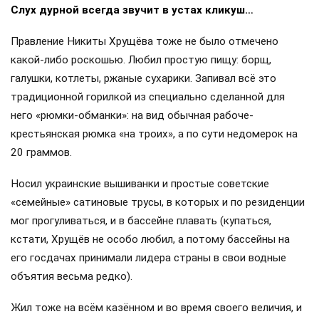
Слух дурной всегда звучит в устах кликуш…
Правление Никиты Хрущёва тоже не было отмечено
какой-либо роскошью. Любил простую пищу: борщ,
галушки, котлеты, ржаные сухарики. Запивал всё это
традиционной горилкой из специально сделанной для
него «рюмки-обманки»: на вид обычная рабоче-
крестьянская рюмка «на троих», а по сути недомерок на
20 граммов.
Носил украинские вышиванки и простые советские
«семейные» сатиновые трусы, в которых и по резиденции
мог прогуливаться, и в бассейне плавать (купаться,
кстати, Хрущёв не особо любил, а потому бассейны на
его госдачах принимали лидера страны в свои водные
объятия весьма редко).
Жил тоже на всём казённом и во время своего величия, и