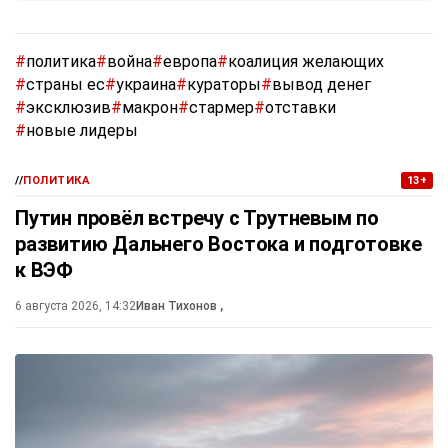
#
политика
#
война
#
европа
#
коалиция желающих
#
страны ес
#
украина
#
кураторы
#
вывод денег
#
эксклюзив
#
макрон
#
стармер
#
отставки
#
новые лидеры
//
ПОЛИТИКА
13+
Путин провёл встречу с Трутневым по
развитию Дальнего Востока и подготовке
к ВЭФ
6 августа 2026, 14:32
Иван Тихонов
,