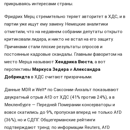
прикрываясь интересами страны.
Фридрих Мерц стремительно теряет авторитет в ХДС, и в
партии уже ищут ему замену. Немецкие аналитики
отметили, что на недавнем собрании депутаты открыто
критиковали лидера, и никто не встал на его защиту.
Причинами стали плохие результаты опросов и
постоянные кадровые скандалы. Главным фаворитом на
место Мерца называют
Хендрика Вюста
, а вот
перспективы
Маркуса Зедера
и
Александра
Добриндта
в ХДС считают призрачными.
Данные MDR и Welt* по Саксонии-Анхальт показывают
двукратный отрыв AfD от ХДС (41% против 24%), а в
Мекленбурге — Передней Померании консерваторы и
вовсе скатились до 9%, пропуская вперед не только AfD
(36%), но и СДПГ. Общегерманские рейтинги
подтверждают тренд: по информации Reuters, AfD