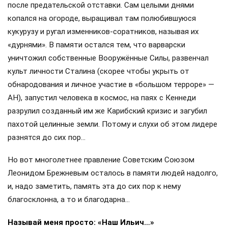
после предательской отставки. Сам целыми днями
копался на огороде, выращивал там полюбившуюся
кукурузу и ругал изменников-соратников, называя их
«дурнями». В памяти остался тем, что варварски
уничтожил собственные Вооружённые Силы, развенчал
культ личности Сталина (скорее чтобы укрыть от
обнародования и личное участие в «большом терроре» —
АН), запустил человека в космос, на паях с Кеннеди
разрулил созданный им же Карибский кризис и загубил
пахотой целинные земли. Потому и слухи об этом лидере
разнятся до сих пор…
Но вот многолетнее правление Советским Союзом
Леонидом Брежневым осталось в памяти людей надолго,
и, надо заметить, память эта до сих пор к нему
благосклонна, а то и благодарна…
Называй меня просто: «Наш Ильич…»