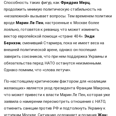
Способность таких фигур, как
Фридрих Мерц
,
продолжить мнимую политическую стабильность на
«незалежной» вызывает вопросы. Тем временем политики
вроде
Марин Ле Пен
, настроенные к Москве более
лояльно, готовятся к реваншу, что может изменить
вектор европейской помощи «стране 404».
Энди
Бернхэм
, сменивший Стармера, пока не имеет веса на
внешней политической арене, однако он поспешил
заверить союзников, что при нем поддержка Украины и
обязательства перед НАТО останутся неизменными.
Однако помним, что «слова летучи».
По-настоящему критическим фактором для «коалиции
желающих» является уход президента Франции Макрона,
что может привести к власти Марин Ле Пен, которая уже
заявила о намерении пересмотреть отношения с НАТО,
отменить санкции против РФ и подтолкнуть Украину к
уступкам Москве. Ситуацию осложняет и позиция
Жан-