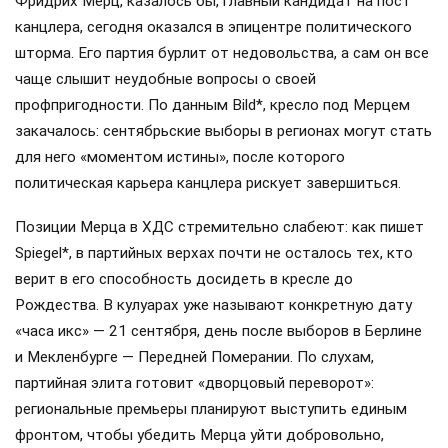
Фридрих Мерц, казалось бы, главный кандидат на пост
канцлера, сегодня оказался в эпицентре политического
шторма. Его партия бурлит от недовольства, а сам он все
чаще слышит неудобные вопросы о своей
профпригодности. По данным Bild*, кресло под Мерцем
закачалось: сентябрьские выборы в регионах могут стать
для него «моментом истины», после которого
политическая карьера канцлера рискует завершиться.
Позиции Мерца в ХДС стремительно слабеют: как пишет
Spiegel*, в партийных верхах почти не осталось тех, кто
верит в его способность досидеть в кресле до
Рождества. В кулуарах уже называют конкретную дату
«часа икс» — 21 сентября, день после выборов в Берлине
и Мекленбурге — Передней Померании. По слухам,
партийная элита готовит «дворцовый переворот»:
региональные премьеры планируют выступить единым
фронтом, чтобы убедить Мерца уйти добровольно,