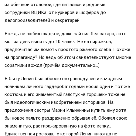
из обычной столовой, где питались и рядовые
сотрудники ВЦИКа: от курьеров и шофёров до
делопроизводителей и секретарей.
Вождь не любил сладкое, даже чай пил без сахара, зато
мог за день выпить до 10 чашек. Не ел пирожков,
предпочитая им ломоть простого ржаного хлеба. Похоже
на пропаганду? Но ведь об этом свидетельствуют многие
соратники вождя (причём документально…).
В быту Ленин был абсолютно равнодушен и к модным
новинкам личного гардероба: годами носил один и тот же
костюм, и его знаменитый галстук «в горошек» тоже не
был идеологическим изобретением историков. На
предложения сестры Марии Ильиничны купить ему хотя
бы новое пальто раздражённо обрывал её. Обожал свою
знаменитую, растиражированную на фото кепку…
Единственная роскошь, с которой Ленин никогда не