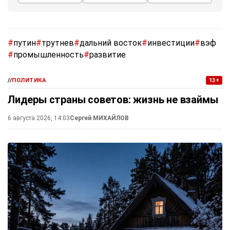
#
путин
#
трутнев
#
дальний восток
#
инвестиции
#
вэф
#
промышленность
#
развитие
//
ПОЛИТИКА
13+
Лидеры страны советов: жизнь не взаймы
6 августа 2026, 14:03
Сергей МИХАЙЛОВ