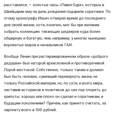
расставался, — золотые часы «Павел Буре», которые в
Швейцарии ему на день рождения подарили соратники. По
этому хронографу Ильич отмерял время до последнего
дня своей жизни, хотя, конечно, мог бы при желании
собрать коллекцию тикающих шедевров куда более
обширную и богатую, чем, например, у многих нынешних
вороватых мэров и начальников ГАИ…
Вообще Ленин при растиражированном образе «доброго
дедушки» был натурой архисложной и противоречивой.
Порой жестокой. Собственно, только таким и должен
был быть человек, сумевший перевернуть жизнь не
только Российской империи, но, по сути, и всего мира,
заставив историков и политиков до сих пор спорить до
хрипоты: хорошо или плохо он сделал и соратникам, и
будущим поколениям? Причём, как принято считать, за
зарплату всего в 500 рублей…