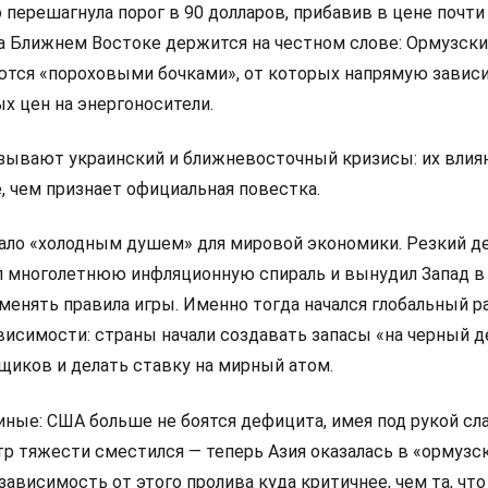
 перешагнула порог в 90 долларов, прибавив в цене почти
на Ближнем Востоке держится на честном слове: Ормузски
ются «пороховыми бочками», от которых напрямую завис
х цен на энергоносители.
ывают украинский и ближневосточный кризисы: их влиян
е, чем признает официальная повестка.
тало «холодным душем» для мировой экономики. Резкий 
 многолетнюю инфляционную спираль и вынудил Запад в
менять правила игры. Именно тогда начался глобальный р
висимости: страны начали создавать запасы «на черный д
щиков и делать ставку на мирный атом.
иные: США больше не боятся дефицита, имея под рукой с
тр тяжести сместился — теперь Азия оказалась в «ормузс
зависимость от этого пролива куда критичнее, чем та, что