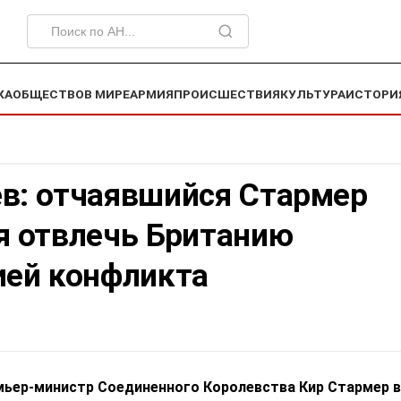
КА
ОБЩЕСТВО
В МИРЕ
АРМИЯ
ПРОИСШЕСТВИЯ
КУЛЬТУРА
ИСТОРИ
в: отчаявшийся Стармер
я отвлечь Британию
ией конфликта
ьер-министр Соединенного Королевства Кир Стармер 