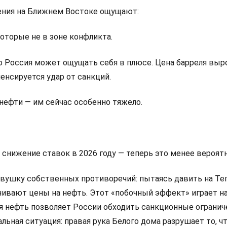
ения на Ближнем Востоке ощущают:
оторые не в зоне конфликта.
о Россия может ощущать себя в плюсе. Цена барреля выро
енсируется удар от санкций.
нефти — им сейчас особенно тяжело.
на снижение ставок в 2026 году — теперь это менее вероятн
овушку собственных противоречий: пытаясь давить на Тег
ивают цены на нефть. Этот «побочный эффект» играет на
я нефть позволяет России обходить санкционные огранич
льная ситуация: правая рука Белого дома разрушает то, ч