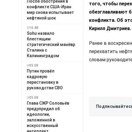
После обострения в
того, чтобы пере
конфликте США-Иран
обезглавливают б
мир снова испытывает
нефтяной шок
конфликта. Об эт
16:48
Кирилл Дмитриев.
Sohu назвало
блестящим
Ранее в воскресе
стратегический манёвр
Сталина с
перехватить нефтя
Калининградом
словам руководите
05.08
Путин провёл
кадровую
перестановку в
руководстве СВО
05.08
Глава СЖР Соловьёв
Подписывайтесь
предупредил об
идеологии,
заложенной в
искусственный
интеллект