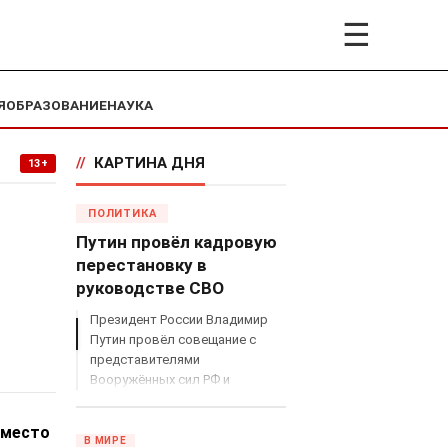
☰
Я
ОБРАЗОВАНИЕ
НАУКА
//
КАРТИНА ДНЯ
13+
ПОЛИТИКА
Путин провёл кадровую
перестановку в
руководстве СВО
Президент России Владимир
Путин провёл совещание с
представителями
Вооружённых сил РФ и
объявил о серьёзных
кадровых изменениях в
вместо
руководстве спецоперацией.
В МИРЕ