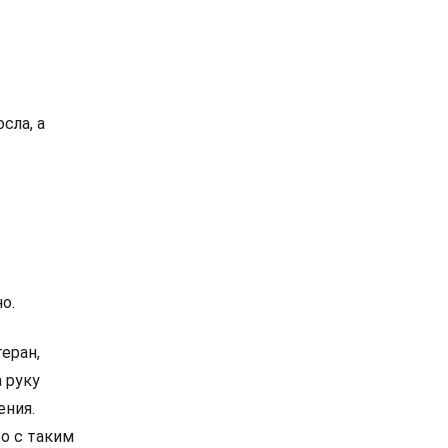
сла, а
о.
еран,
 руку
ения.
то с таким