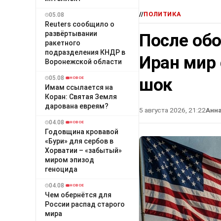
//
ПОЛИТИКА
05.08
Reuters сообщило о
развёртывании
После об
ракетного
подразделения КНДР в
Иран мир
Воронежской области
05.08
шок
НОВОЕ
Имам ссылается на
Коран: Святая Земля
дарована евреям?
5 августа 2026, 21:22
Анн
04.08
НОВОЕ
Годовщина кровавой
«Бури» для сербов в
Хорватии – «забытый»
миром эпизод
геноцида
04.08
НОВОЕ
Чем обернётся для
России распад старого
мира