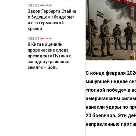
04.08
НОВОЕ
Закон Герберта Стайна
о будущем «бандеры»
и его германской
крыши
03.08
НОВОЕ
В Китае оценили
пророческие слова
президента Путина о
западноукраинских
землях – Sohu
С конца февраля 202
минувшей неделе сит
«полной победе» в в
американским силам.
нанесли удары по пр
20 боевиков. Эти де
направленные проти