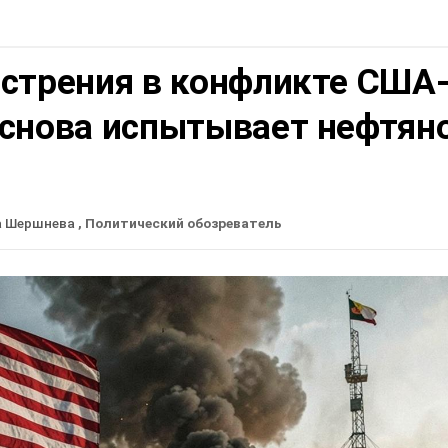
острения в конфликте США
 снова испытывает нефтян
а Шершнева
, Политический обозреватель