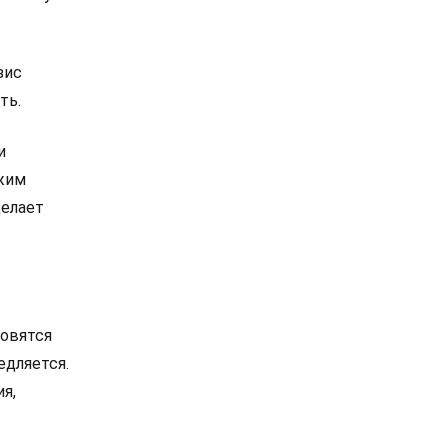
зис
ть.
и
ежим
делает
новятся
едляется.
я,