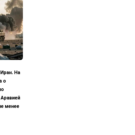
Иран. На
а о
по
 Аравией
не менее