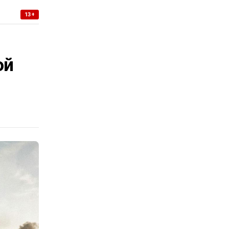
13+
-
ой