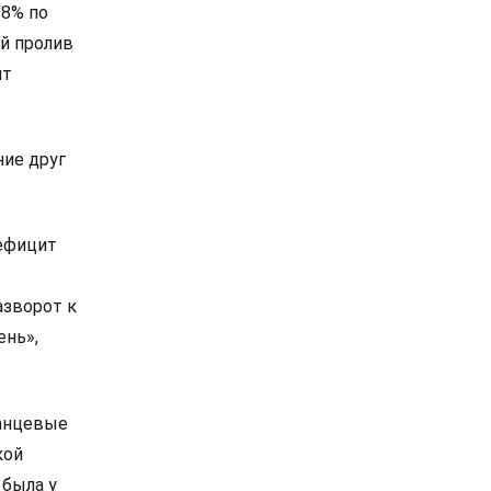
 8% по
й пролив
ит
ие друг
дефицит
азворот к
ень»,
ланцевые
кой
 была у