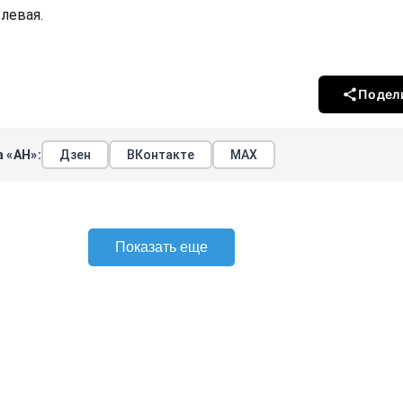
левая.
Подел
 «АН»:
Дзен
ВКонтакте
МАХ
Показать еще