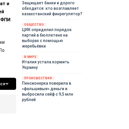
Защищает банки и дорого
ат и
обходится: кто возглавляет
ей
казахстанский финрегулятор?
 РФПИ
ОБЩЕСТВО
ЦИК определил порядок
партий в бюллетене на
выборах с помощью
ам
жеребьёвки
По
В МИРЕ
Италия устала кормить
Украину
ПРОИСШЕСТВИЯ
Пенсионерка поверила в
ься
«фальшивые» деньги и
выбросила сейф с 9,5 млн
рублей