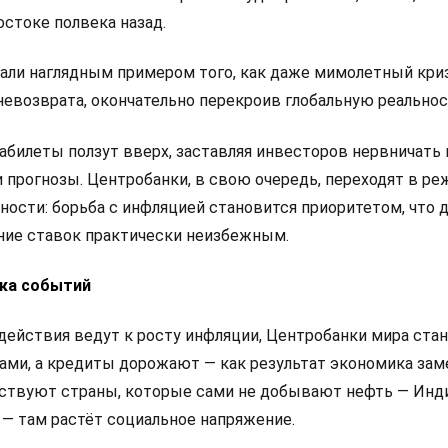
стоке полвека назад.
тали наглядным примером того, как даже мимолетный кри
невозврата, окончательно перекроив глобальную реальнос
абилеты ползут вверх, заставляя инвесторов нервничать 
 прогнозы. Центробанки, в свою очередь, переходят в р
ости: борьба с инфляцией становится приоритетом, что 
ие ставок практически неизбежным.
ка событий
ействия ведут к росту инфляции, Центробанки мира ста
ами, а кредиты дорожают — как результат экономика зам
вствуют страны, которые сами не добывают нефть — Инди
 — там растёт социальное напряжение.