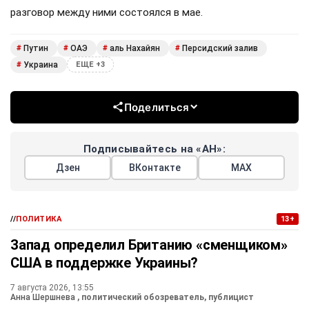
разговор между ними состоялся в мае.
Путин
ОАЭ
аль Нахайян
Персидский залив
#
#
#
#
Украина
#
ЕЩЕ +3
Поделиться
Подписывайтесь на «АН»:
Дзен
ВКонтакте
МАХ
//
ПОЛИТИКА
13+
Запад определил Британию «сменщиком»
США в поддержке Украины?
7 августа 2026, 13:55
Анна Шершнева
, политический обозреватель, публицист