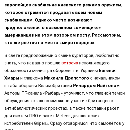
европейцев снабжение киевского режима оружием,
которое стремится продавать всем новым
снабженцам. Однако часто возникают
предположения о возможном «сменщике»
американцев на этом позорном посту. Рассмотрим,
кто же рвётся на место «миротворцев».
В свете предположений о смене кураторов, любопытно
знать, что недавно прошла
встреча
исполняющего
обязанности министра обороны т.н. Украины
Евгения
Хмары
и главкома
Михаила Драпатого
с начальником
штаба обороны Великобритании
Ричардом Найтоном
.
Авторы ТГ-канала «Рыбарь» уточняют, что главной темой
обсуждения «стало возможное участие британцев в
антибаллистических проектах, а также поставки ракет
для систем ПВО и ракет Meteor для шведских
истребителей Gripen». Сразу оговоримся, что самолётов у