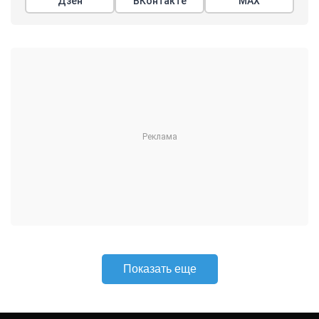
Дзен
ВКонтакте
МАХ
Показать еще
АРГУМЕНТЫ
НЕДЕЛИ
© 2026
Все права защищены
+7 (495) 981-68-36
anonline@argumenti.ru
ПОЛИТИКА
ЭКОНОМИКА
В МИРЕ
ОБЩЕСТВО
ШОУБИЗ
СПОРТ
ЗДОРОВЬЕ
ЛАЙФСТАЙЛ
ТУРИЗМ
КУЛЬТУРА
ПРАВОВЕД
ГОРОД М
САД-ОГОРОД
ИСТОРИЯ
ОБРАЗОВАНИЕ
АРМИЯ
ХАЙТЕК
СКАНДАЛ
Об издании
Главная
Все новости
Авторы
Новости партнеров