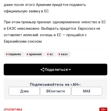
даже после этого Армении придётся подавать
официальную заявку в ЕС.
При этом премьер признал: одновременное членство в ЕС
и ЕАЭС невозможно. Выбирать придётся. Евросоюз не
оставляет иллюзий: хочешь в ЕС — прощайся с
Евразийским союзом.
пашинян
армения
ес
еаэс
#
#
#
#
Поделиться
Подписывайтесь на «АН»:
Дзен
ВКонтакте
МАХ
//
ПОЛИТИКА
13+