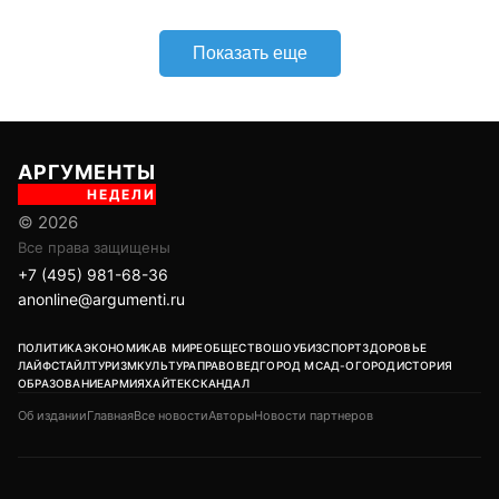
Показать еще
АРГУМЕНТЫ
НЕДЕЛИ
© 2026
Все права защищены
+7 (495) 981-68-36
anonline@argumenti.ru
ПОЛИТИКА
ЭКОНОМИКА
В МИРЕ
ОБЩЕСТВО
ШОУБИЗ
СПОРТ
ЗДОРОВЬЕ
ЛАЙФСТАЙЛ
ТУРИЗМ
КУЛЬТУРА
ПРАВОВЕД
ГОРОД М
САД-ОГОРОД
ИСТОРИЯ
ОБРАЗОВАНИЕ
АРМИЯ
ХАЙТЕК
СКАНДАЛ
Об издании
Главная
Все новости
Авторы
Новости партнеров