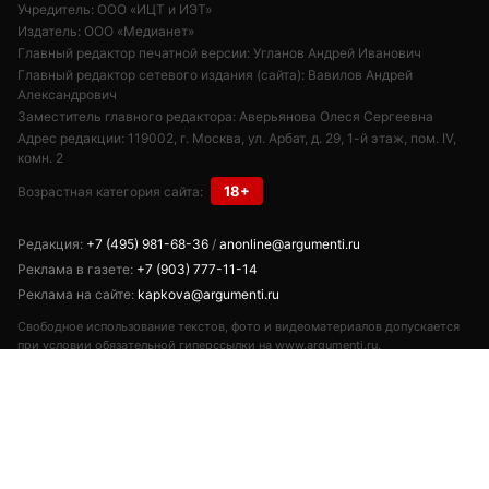
Учредитель: ООО «ИЦТ и ИЭТ»
Издатель: ООО «Медианет»
Главный редактор печатной версии: Угланов Андрей Иванович
Главный редактор сетевого издания (сайта): Вавилов Андрей
Александрович
Заместитель главного редактора: Аверьянова Олеся Сергеевна
Адрес редакции: 119002, г. Москва, ул. Арбат, д. 29, 1-й этаж, пом. IV,
комн. 2
18+
Возрастная категория сайта:
Редакция:
+7 (495) 981-68-36
/
anonline@argumenti.ru
Реклама в газете:
+7 (903) 777-11-14
Реклама на сайте:
kapkova@argumenti.ru
Свободное использование текстов, фото и видеоматериалов допускается
при условии обязательной гиперссылки на www.argumenti.ru.
Использование в печатных СМИ — только с письменного разрешения.
Сетевое издание «Аргументы недели». Реестровая запись ЭЛ № ФС77-
85253 от 10.05.2023.