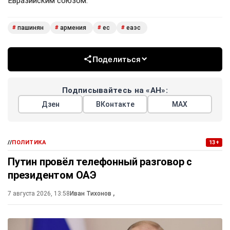
Евразийским союзом.
пашинян
армения
ес
еаэс
#
#
#
#
Поделиться
Подписывайтесь на «АН»:
Дзен
ВКонтакте
МАХ
//
ПОЛИТИКА
13+
Путин провёл телефонный разговор с
президентом ОАЭ
7 августа 2026, 13:58
Иван Тихонов
,