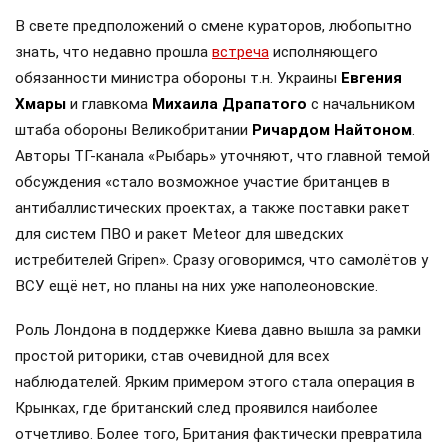
В свете предположений о смене кураторов, любопытно
знать, что недавно прошла
встреча
исполняющего
обязанности министра обороны т.н. Украины
Евгения
Хмары
и главкома
Михаила Драпатого
с начальником
штаба обороны Великобритании
Ричардом Найтоном
.
Авторы ТГ-канала «Рыбарь» уточняют, что главной темой
обсуждения «стало возможное участие британцев в
антибаллистических проектах, а также поставки ракет
для систем ПВО и ракет Meteor для шведских
истребителей Gripen». Сразу оговоримся, что самолётов у
ВСУ ещё нет, но планы на них уже наполеоновские.
Роль Лондона в поддержке Киева давно вышла за рамки
простой риторики, став очевидной для всех
наблюдателей. Ярким примером этого стала операция в
Крынках, где британский след проявился наиболее
отчетливо. Более того, Британия фактически превратила