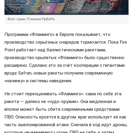
Фото: скрин ТГ-канала РЫБАРЬ
Программа «Фламинго» в Европе показывает, что
производство серьёзных снарядов тормозится. Пока Fire
Point работает над баллистическими ракетами,
производство крылатых «Фламинго» было существенно
расширено. Сделано это за счёт кооперации с гигантами
вроде Safran, новые ракеты получили современную
«начинку» и системы наведения.
Не стоит переоценивать «Фламинго»: сама по себе эта
ракета — далеко не «чудо-оружие». Она медленная и
вполне может быть сбита современными средствами
ПВО. Опасность кроется в другом: враг использует её как
часть эшелонированной атаки. Сначала в ход идут дроны,
которые «выманивают» огонь ПВО на себя, а затем