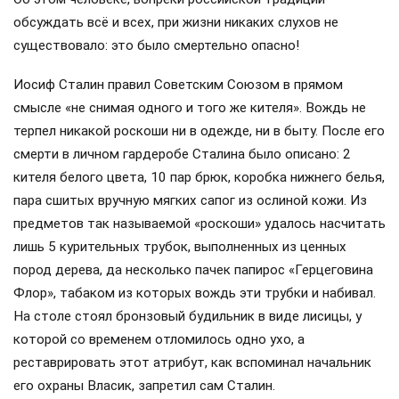
обсуждать всё и всех, при жизни никаких слухов не
существовало: это было смертельно опасно!
Иосиф Сталин правил Советским Союзом в прямом
смысле «не снимая одного и того же кителя». Вождь не
терпел никакой роскоши ни в одежде, ни в быту. После его
смерти в личном гардеробе Сталина было описано: 2
кителя белого цвета, 10 пар брюк, коробка нижнего белья,
пара сшитых вручную мягких сапог из ослиной кожи. Из
предметов так называемой «роскоши» удалось насчитать
лишь 5 курительных трубок, выполненных из ценных
пород дерева, да несколько пачек папирос «Герцеговина
Флор», табаком из которых вождь эти трубки и набивал.
На столе стоял бронзовый будильник в виде лисицы, у
которой со временем отломилось одно ухо, а
реставрировать этот атрибут, как вспоминал начальник
его охраны Власик, запретил сам Сталин.