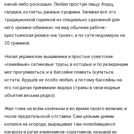
какой-либо роскошью. Любил простую пищу: борщ,
галушки, котлеты, ржаные сухарики. Запивал всё это
традиционной горилкой из специально сделанной для
него «рюмки-обманки»: на вид обычная рабоче-
крестьянская рюмка «на троих», а по сути недомерок на
20 граммов.
Носил украинские вышиванки и простые советские
«семейные» сатиновые трусы, в которых и по резиденции
мог прогуливаться, и в бассейне плавать (купаться,
кстати, Хрущёв не особо любил, а потому бассейны на
его госдачах принимали лидера страны в свои водные
объятия весьма редко).
Жил тоже на всём казённом и во время своего величия, и
после предательской отставки. Сам целыми днями
копался на огороде, выращивал там полюбившуюся
кукурузу и ругал изменников-соратников, называя их