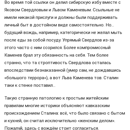
Во время той ссылки он делил сибирскую избу вместе с
Яковом Свердловым и Львом Каменевым. Ссыльные не
имели никакой прислуги и должны были поддерживать
личный быт в достойном виде самостоятельно. Но…
будущий вождь, например, категорически не желал мыть
после еды за собой посуду. Упрямый Свердлов из-за
этого часто с ним ссорился. Более компромиссный
Каменев брал эту обязанность на себя. Тем более
странно, что та строптивость Свердлова осталась
впоследствии безнаказанной (умер сам, не дождавшись
«большого террора»), а вот Льва Каменева тов. Сталин
таки к стенке поставил…
Такую странную патологию к простым житейским
правилам многие историки объясняют кавказским
происхождением Сталина: всё, что было связано с бытом
и кухней, он считал исключительно «женским делом».
Пожалуй, здесь с вождём стоит согласиться.