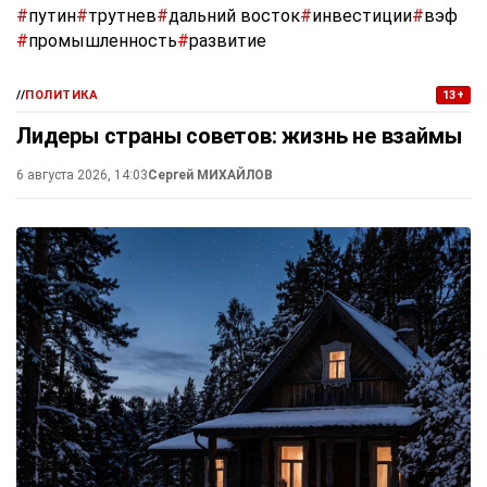
#
путин
#
трутнев
#
дальний восток
#
инвестиции
#
вэф
#
промышленность
#
развитие
//
ПОЛИТИКА
13+
Лидеры страны советов: жизнь не взаймы
6 августа 2026, 14:03
Сергей МИХАЙЛОВ