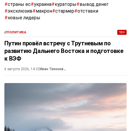
#
страны ес
#
украина
#
кураторы
#
вывод денег
#
эксклюзив
#
макрон
#
стармер
#
отставки
#
новые лидеры
//
ПОЛИТИКА
13+
Путин провёл встречу с Трутневым по
развитию Дальнего Востока и подготовке
к ВЭФ
6 августа 2026, 14:32
Иван Тихонов
,