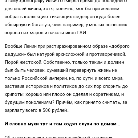
этому хронографу Ильич отмерял время до последнего
дня своей жизни, хотя, конечно, мог бы при желании
собрать коллекцию тикающих шедевров куда более
обширную и богатую, чем, например, у многих нынешних
вороватых мэров и начальников ГАИ…
Вообще Ленин при растиражированном образе «доброго
дедушки» был натурой архисложной и противоречивой.
Порой жестокой. Собственно, только таким и должен
был быть человек, сумевший перевернуть жизнь не
только Российской империи, но, по сути, и всего мира,
заставив историков и политиков до сих пор спорить до
хрипоты: хорошо или плохо он сделал и соратникам, и
будущим поколениям? Причём, как принято считать, за
зарплату всего в 500 рублей…
И словно мухи тут и там ходят слухи по домам…
Об этом человеке, вопреки российской традиции