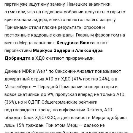
партии уже ищут ему замену. Немецкие аналитики
отметили, что на недавнем собрании депутаты открыто
критиковали лидера, и никто не встал на его защиту.
Причинами стали плохие результаты опросов и
постоянные кадровые скандалы. Главным фаворитом на
место Мерца называют
Хендрика Вюста
, а вот
перспективы
Маркуса Зедера
и
Александра
Добриндта
в ХДС считают призрачными.
Данные MDR и Welt* по Саксонии-Анхальт показывают
двукратный отрыв AfD от ХДС (41% против 24%), а в
Мекленбурге — Передней Померании консерваторы и
вовсе скатились до 9%, пропуская вперед не только AfD
(36%), но и СДПГ. Общегерманские рейтинги
подтверждают тренд: по информации Reuters, AfD
обходит блок ХДС/ХСС, а деятельность Мерца одобряют
лишь 15% граждан. При этом Мерц — далеко не
единственный политический лидер, чья репутация сегодня