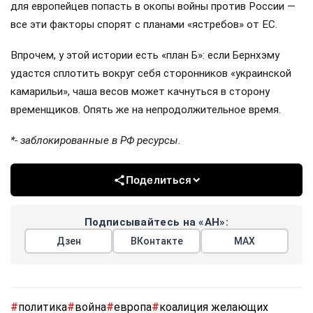
для европейцев попасть в окопы войны против России —
все эти факторы спорят с планами «ястребов» от ЕС.
Впрочем, у этой истории есть «план Б»: если Бернхэму
удастся сплотить вокруг себя сторонников «украинской
камарильи», чаша весов может качнуться в сторону
временщиков. Опять же на непродолжительное время.
*- заблокированные в РФ ресурсы.
Поделиться
Подписывайтесь на «АН»:
Дзен
ВКонтакте
МАХ
#
политика
#
война
#
европа
#
коалиция желающих