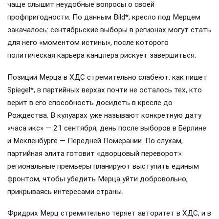
чаще слышит неудобные вопросы о своей
профпригодности. По данным Bild*, кресло под Мерцем
закачалось: сентябрьские выборы в регионах могут стать
для него «моментом истины», после которого
политическая карьера канцлера рискует завершиться.
Позиции Мерца в ХДС стремительно слабеют: как пишет
Spiegel*, в партийных верхах почти не осталось тех, кто
верит в его способность досидеть в кресле до
Рождества. В кулуарах уже называют конкретную дату
«часа икс» — 21 сентября, день после выборов в Берлине
и Мекленбурге — Передней Померании. По слухам,
партийная элита готовит «дворцовый переворот»:
региональные премьеры планируют выступить единым
фронтом, чтобы убедить Мерца уйти добровольно,
прикрываясь интересами страны.
Фридрих Мерц стремительно теряет авторитет в ХДС, и в