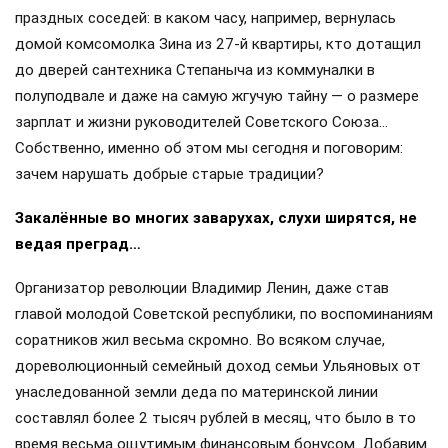
праздных соседей: в каком часу, например, вернулась
домой комсомолка Зина из 27-й квартиры, кто дотащил
до дверей сантехника Степаныча из коммуналки в
полуподвале и даже на самую жгучую тайну — о размере
зарплат и жизни руководителей Советского Союза…
Собственно, именно об этом мы сегодня и поговорим:
зачем нарушать добрые старые традиции?
Закалённые во многих заварухах, слухи ширятся, не
ведая преград…
Организатор революции Владимир Ленин, даже став
главой молодой Советской республики, по воспоминаниям
соратников жил весьма скромно. Во всяком случае,
дореволюционный семейный доход семьи Ульяновых от
унаследованной земли деда по материнской линии
составлял более 2 тысяч рублей в месяц, что было в то
время весьма ощутимым финансовым бонусом. Добавим