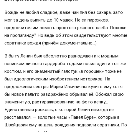
Вождь не любил сладкое, даже чай пил без сахара, зато
мог за день выпить до 10 чашек. Не ел пирожков,
предпочитая им ломоть простого ржаного хлеба. Похоже
на пропаганду? Но ведь об этом свидетельствуют многие
соратники вождя (причём документально…).
В быту Ленин был абсолютно равнодушен и к модным
новинкам личного гардероба: годами носил один и тот же
костюм, и его знаменитый галстук «в горошек» тоже не
был идеологическим изобретением историков. На
предложения сестры Марии Ильиничны купить ему хотя
бы новое пальто раздражённо обрывал её. Обожал свою
знаменитую, растиражированную на фото кепку…
Единственная роскошь, с которой Ленин никогда не
расставался, — золотые часы «Павел Буре», которые в
Швейцарии ему на день рождения подарили соратники. По