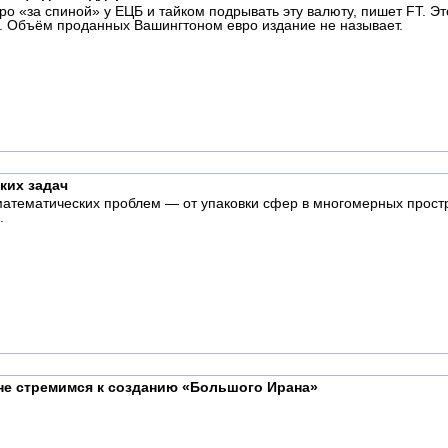
о «за спиной» у ЕЦБ и тайком подрывать эту валюту, пишет FT. Э
. Объём проданных Вашингтоном евро издание не называет.
ких задач
математических проблем — от упаковки сфер в многомерных простр
.
не стремимся к созданию «Большого Ирана»