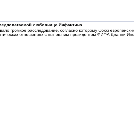
редполагаемой любовнице Инфантино
овало громкое расследование, согласно которому Союз европейск
тических отношениях с нынешним президентом ФИФА Джанни Инфан