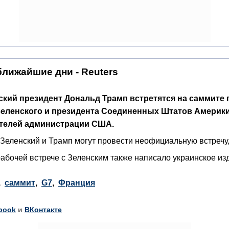
ближайшие дни - Reuters
кий президент Дональд Трамп встретятся на саммите 
Зеленского и президента Соединенных Штатов Америки
телей администрации США.
 Зеленский и Трамп могут провести неофициальную встречу, 
 рабочей встрече с Зеленским также написало украинское и
,
саммит
,
G7
,
Франция
book
и
ВКонтакте