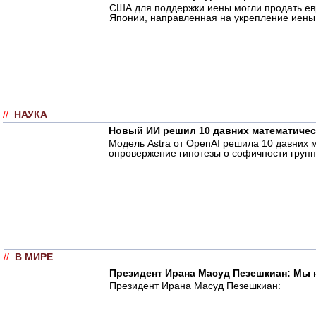
США для поддержки иены могли продать евр
Японии, направленная на укрепление иены
//
НАУКА
Новый ИИ решил 10 давних математичес
Модель Astra от OpenAI решила 10 давних 
опровержение гипотезы о софичности групп
//
В МИРЕ
Президент Ирана Масуд Пезешкиан: Мы 
Президент Ирана Масуд Пезешкиан: