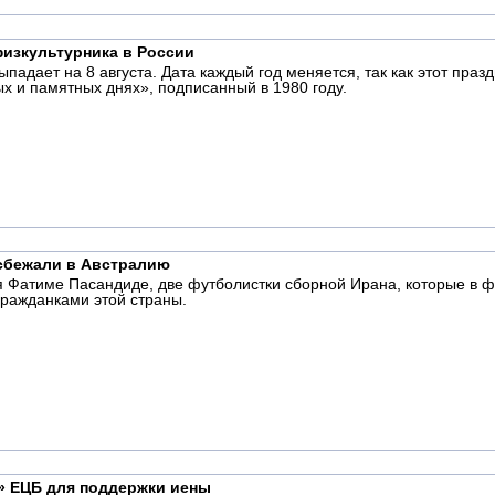
физкультурника в России
выпадает на 8 августа. Дата каждый год меняется, так как этот пра
х и памятных днях», подписанный в 1980 году.
 сбежали в Австралию
 Фатиме Пасандиде, две футболистки сборной Ирана, которые в ф
гражданками этой страны.
й» ЕЦБ для поддержки иены