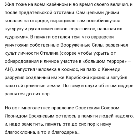
Жил тоже на всём казённом и во время своего величия, и
после предательской отставки. Сам целыми днями
копался на огороде, выращивал там полюбившуюся
кукурузу и ругал изменников-соратников, называя их
«дурнями». В памяти остался тем, что варварски
уничтожил собственные Вооружённые Силы, развенчал
культ личности Сталина (скорее чтобы укрыть от
обнародования и личное участие в «большом терроре» —
АН), запустил человека в космос, на паях с Кеннеди
разрулил созданный им же Карибский кризис и загубил
пахотой целинные земли. Потому и слухи об этом лидере
разнятся до сих пор…
Но вот многолетнее правление Советским Союзом
Леонидом Брежневым осталось в памяти людей надолго,
и, надо заметить, память эта до сих пор к нему
благосклонна, а то и благодарна…