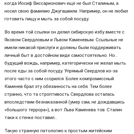
когда Иосиф Виссарионович ещё не был Сталиным, а
носил свою фамилию Джугашвили. Например, он не любил
готовить пищу и мыть за собой посуду.
Во время той ссылки он делил сибирскую избу вместе с
Яковом Свердловым и Львом Каменевым. Ссыльные не
имели никакой прислуги и должны были поддерживать
личный быт в достойном виде самостоятельно. Но…
будущий вождь, например, категорически не желал мыть
после еды за собой посуду. Упрямый Свердлов из-за
этого часто с ним ссорился. Более компромиссный
Каменев брал эту обязанность на себя. Тем более
странно, что та строптивость Свердлова осталась
впоследствии безнаказанной (умер сам, не дождавшись
«большого террора»), а вот Льва Каменева тов. Сталин
таки к стенке поставил…
Такую странную патологию к простым житейским