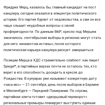
Фридрих Мерц, казалось бы, главный кандидат на пост
канцлера, сегодня оказался в эпицентре политического
шторма. Его партия бурлит от недовольства, а сам он все
чаще слышит неудобные вопросы о своей
профпригодности. По данным Bild*, кресло под Мерцем
закачалось: сентябрьские выборы в регионах могут стать
для него «моментом истины», после которого
политическая карьера канцлера рискует завершиться.
Позиции Мерца в ХДС стремительно слабеют: как пишет
Spiegel*, в партийных верхах почти не осталось тех, кто
верит в его способность досидеть в кресле до
Рождества. В кулуарах уже называют конкретную дату
«часа икс» — 21 сентября, день после выборов в Берлине
и Мекленбурге — Передней Померании. По слухам,
партийная элита готовит «дворцовый переворот»:
региональные премьеры планируют выступить единым