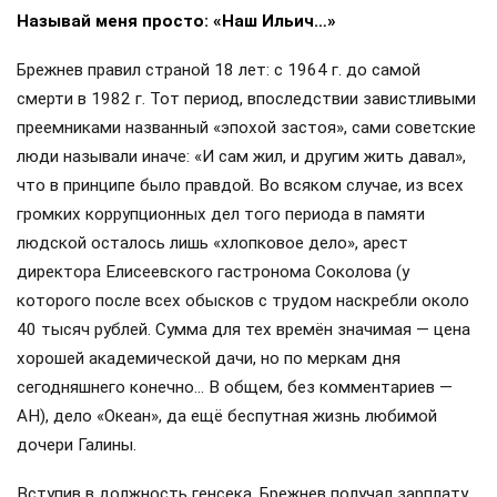
Называй меня просто: «Наш Ильич…»
Брежнев правил страной 18 лет: с 1964 г. до самой
смерти в 1982 г. Тот период, впоследствии завистливыми
преемниками названный «эпохой застоя», сами советские
люди называли иначе: «И сам жил, и другим жить давал»,
что в принципе было правдой. Во всяком случае, из всех
громких коррупционных дел того периода в памяти
людской осталось лишь «хлопковое дело», арест
директора Елисеевского гастронома Соколова (у
которого после всех обысков с трудом наскребли около
40 тысяч рублей. Сумма для тех времён значимая — цена
хорошей академической дачи, но по меркам дня
сегодняшнего конечно… В общем, без комментариев —
АН), дело «Океан», да ещё беспутная жизнь любимой
дочери Галины.
Вступив в должность генсека, Брежнев получал зарплату