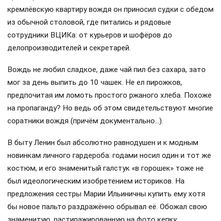
кремлёвскую квартиру вождя он приносил судки с обедом
из обычной столовой, где питались и рядовые
сотрудники ВЦИКа: от курьеров и шофёров до
делопроизводителей и секретарей.
Вождь не любил сладкое, даже чай пил без сахара, зато
мог за день выпить до 10 чашек. Не ел пирожков,
предпочитая им ломоть простого ржаного хлеба. Похоже
на пропаганду? Но ведь об этом свидетельствуют многие
соратники вождя (причём документально…).
В быту Ленин был абсолютно равнодушен и к модным
новинкам личного гардероба: годами носил один и тот же
костюм, и его знаменитый галстук «в горошек» тоже не
был идеологическим изобретением историков. На
предложения сестры Марии Ильиничны купить ему хотя
бы новое пальто раздражённо обрывал её. Обожал свою
знаменитую, растиражированную на фото кепку…