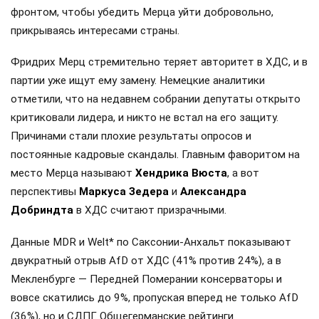
фронтом, чтобы убедить Мерца уйти добровольно,
прикрываясь интересами страны.
Фридрих Мерц стремительно теряет авторитет в ХДС, и в
партии уже ищут ему замену. Немецкие аналитики
отметили, что на недавнем собрании депутаты открыто
критиковали лидера, и никто не встал на его защиту.
Причинами стали плохие результаты опросов и
постоянные кадровые скандалы. Главным фаворитом на
место Мерца называют
Хендрика Вюста
, а вот
перспективы
Маркуса Зедера
и
Александра
Добриндта
в ХДС считают призрачными.
Данные MDR и Welt* по Саксонии-Анхальт показывают
двукратный отрыв AfD от ХДС (41% против 24%), а в
Мекленбурге — Передней Померании консерваторы и
вовсе скатились до 9%, пропуская вперед не только AfD
(36%), но и СДПГ. Общегерманские рейтинги