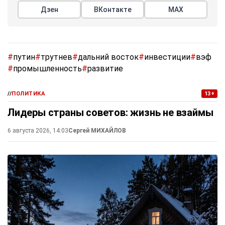
Дзен
ВКонтакте
МАХ
#
путин
#
трутнев
#
дальний восток
#
инвестиции
#
вэф
#
промышленность
#
развитие
//
ПОЛИТИКА
13+
Лидеры страны советов: жизнь не взаймы
6 августа 2026, 14:03
Сергей МИХАЙЛОВ