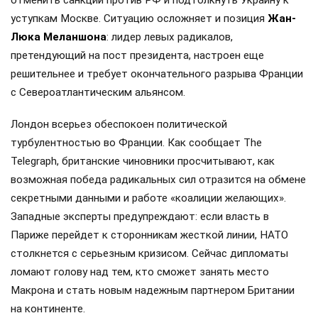
отменить санкции против РФ и подтолкнуть Украину к
уступкам Москве. Ситуацию осложняет и позиция
Жан-
Люка Меланшона
: лидер левых радикалов,
претендующий на пост президента, настроен еще
решительнее и требует окончательного разрыва Франции
с Североатлантическим альянсом.
Лондон всерьез обеспокоен политической
турбулентностью во Франции. Как сообщает The
Telegraph, британские чиновники просчитывают, как
возможная победа радикальных сил отразится на обмене
секретными данными и работе «коалиции желающих».
Западные эксперты предупреждают: если власть в
Париже перейдет к сторонникам жесткой линии, НАТО
столкнется с серьезным кризисом. Сейчас дипломаты
ломают голову над тем, кто сможет занять место
Макрона и стать новым надежным партнером Британии
на континенте.