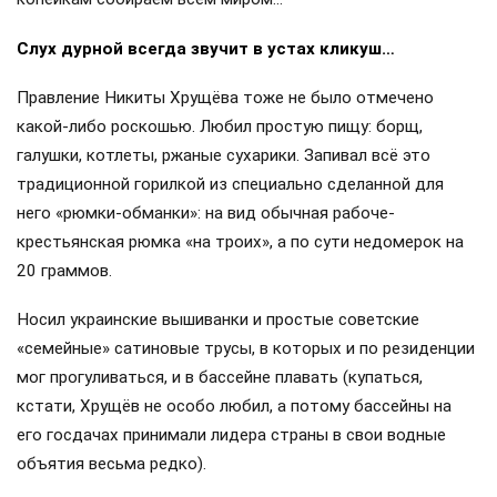
Слух дурной всегда звучит в устах кликуш…
Правление Никиты Хрущёва тоже не было отмечено
какой-либо роскошью. Любил простую пищу: борщ,
галушки, котлеты, ржаные сухарики. Запивал всё это
традиционной горилкой из специально сделанной для
него «рюмки-обманки»: на вид обычная рабоче-
крестьянская рюмка «на троих», а по сути недомерок на
20 граммов.
Носил украинские вышиванки и простые советские
«семейные» сатиновые трусы, в которых и по резиденции
мог прогуливаться, и в бассейне плавать (купаться,
кстати, Хрущёв не особо любил, а потому бассейны на
его госдачах принимали лидера страны в свои водные
объятия весьма редко).