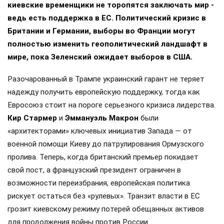
киевские временщики не торопятся заключать мир -
ведь есть поддержка в ЕС. Политический кризис в
Британии и Германии, выборы во Франции могут
полностью изменить геополитический ландшафт в
мире, пока Зеленский ожидает выборов в США.
Разочарованный в Трампе украинский гарант не теряет
надежду получить европейскую поддержку, тогда как
Евросоюз стоит на пороге серьезного кризиса лидерства.
Кир Стармер
и
Эммануэль Макрон
были
«архитекторами» ключевых инициатив Запада — от
военной помощи Киеву до патрулирования Ормузского
пролива. Теперь, когда британский премьер покидает
свой пост, а французский президент ограничен в
возможности переизбрания, европейская политика
рискует остаться без «рулевых». Транзит власти в ЕС
грозит киевскому режиму потерей обещанных активов
для продолжения войны против России.