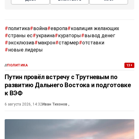
#
политика
#
война
#
европа
#
коалиция желающих
#
страны ес
#
украина
#
кураторы
#
вывод денег
#
эксклюзив
#
макрон
#
стармер
#
отставки
#
новые лидеры
//
ПОЛИТИКА
13+
Путин провёл встречу с Трутневым по
развитию Дальнего Востока и подготовке
к ВЭФ
6 августа 2026, 14:32
Иван Тихонов
,