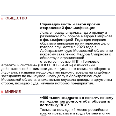
//
ОБЩЕСТВО
Справедливость и закон против
откровенной фальсификации
Ложь в правду рядилась, да о правду и
разбилась! Или борьба Фёдора Смирнова
с фальсификацией. Редакция издания
обратила внимание на интересное дело,
которое слушается с 2023 года в
Арбитражном суде Московской области по
исковому заявлению Фёдора Смирнова к
обществу с ограниченной
ответственностью НПП «Тепловые
агрегаты и системы» (ООО НПП «ТАИС») о взыскании
действительной стоимости доли в уставном капитале общества.
Журналист издания неоднократно присутствовала на судебных
заседаниях по вышеуказанному делу в Арбитражном суде
Московской области, внимательно слушала доводы и аргументы
сторон, позицию суда, изучала историю предприятия.
//
МНЕНИЕ
«400 тысяч квадратов в пепел»: почему
мы ждали так долго, чтобы обрушить
логистику ВСУ?
Только за последний месяц российские
войска превратили в груду бетона и огня