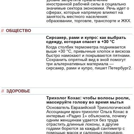
иностранной рабочей силы в социально
значимые сектора экономики. Речь идет о
сферах, которые напрямую влияют на
занятость местного населения:
образовании, торговле, транспорте и ЖКХ.
//
ОБЩЕСТВО
Сирсакер, рами и купро: как выбрать
одежду, которая спасет в +30 °C
Когда столбик термометра поднимается
выше +30 °C, привычные хлопок и вискоза
быстро намокают и покрываются пятнами.
Сохранить опрятный вид в зной помогут
три альтернативных материала —
сирсакер, рами и купро, пишет Петербург2.
//
ЗДОРОВЬЕ
Трихолог Кохас: чтобы волосы росли,
массируйте голову во время мытья
Основатель Евразийской Трихологической
Ассоциации врач-трихолог Ольга Кохас в
интервью «Радио 1» объяснила, почему
одним женщинам удается без труда
отрастить длинные локоны, а другие
годами борются за каждый сантиметр с
помощью масок и салонных процедур.