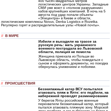
400 тысяч квадратных метров
логистических центров Украины. Западные
СМИ уже воют о «полном разрушении»
хабов крупнейших компаний. В ночь на 5
августа под удар попали объекты
«Эпицентра» в Киеве и области,
логистические комплексы Novus, Denka Logistics и Rozetka.
Регулярно горят и распределительные узлы «Новой почты».
//
В МИРЕ
Избили и высадили на трассе за
русскую речь: мать украинского
военного пострадала во Львовской
области, полиция не помогла
Женщина приехала из Польши во
Львовскую область, чтобы повидаться с
сыном и оформить документы, но поездка
обернулась унижением и побоями.
//
ПРОИСШЕСТВИЯ
Безэкипажный катер ВСУ попытался
атаковать пляж в Ялте: его подбили, на
набережной проводят разминирование
У берегов Ялты российские военные
перехватили безэкипажный катер, который
пытался атаковать пляжную зону. Морской
дрон подбили, и его выбросило на берег в