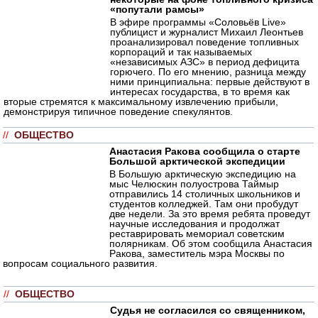
«попутали рамсы»
В эфире программы «Соловьёв Live»
публицист и журналист Михаил Леонтьев
проанализировал поведение топливных
корпораций и так называемых
«независимых АЗС» в период дефицита
горючего. По его мнению, разница между
ними принципиальна: первые действуют в
интересах государства, в то время как
вторые стремятся к максимальному извлечению прибыли,
демонстрируя типичное поведение спекулянтов.
//
ОБЩЕСТВО
Анастасия Ракова сообщила о старте
Большой арктической экспедиции
В Большую арктическую экспедицию на
мыс Челюскин полуострова Таймыр
отправились 14 столичных школьников и
студентов колледжей. Там они пробудут
две недели. За это время ребята проведут
научные исследования и продолжат
реставрировать мемориал советским
полярникам. Об этом сообщила Анастасия
Ракова, заместитель мэра Москвы по
вопросам социального развития.
//
ОБЩЕСТВО
Судья не согласился со священником,