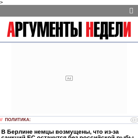
>
//
ПОЛИТИКА
:
13+
В Берлине немцы возмущены, что из-за
санкций ЕС останутся без российской рыбы