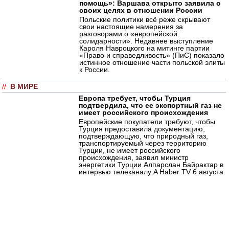
помощь»: Варшава открыто заявила о
своих целях в отношении России
Польские политики всё реже скрывают
свои настоящие намерения за
разговорами о «европейской
солидарности». Недавнее выступление
Кароля Навроцкого на митинге партии
«Право и справедливость» (ПиС) показало
истинное отношение части польской элиты
к России.
//
В МИРЕ
Европа требует, чтобы Турция
подтвердила, что ее экспортный газ не
имеет российского происхождения
Европейские покупатели требуют, чтобы
Турция предоставила документацию,
подтверждающую, что природный газ,
транспортируемый через территорию
Турции, не имеет российского
происхождения, заявил министр
энергетики Турции Алпарслан Байрактар в
интервью телеканалу A Haber TV 6 августа.