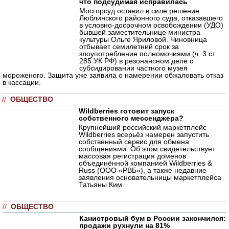
что подсудимая исправилась
Мосгорсуд оставил в силе решение
Люблинского районного суда, отказавшего
в условно-досрочном освобождении (УДО)
бывшей заместительнице министра
культуры Ольге Яриловой. Чиновница
отбывает семилетний срок за
злоупотребление полномочиями (ч. 3 ст.
285 УК РФ) в резонансном деле о
субсидировании частного музея
мороженого. Защита уже заявила о намерении обжаловать отказ
в кассации.
//
ОБЩЕСТВО
Wildberries готовит запуск
собственного мессенджера?
Крупнейший российский маркетплейс
Wildberries всерьёз намерен запустить
собственный сервис для обмена
сообщениями. Об этом свидетельствует
массовая регистрация доменов
объединённой компанией Wildberries &
Russ (ООО «РВБ»), а также недавние
заявления основательницы маркетплейса
Татьяны Ким.
//
ОБЩЕСТВО
Канистровый бум в России закончился:
продажи рухнули на 81%