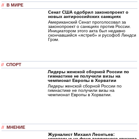
//
В МИРЕ
Сенат США одобрил законопроект о
новых антироссийских санкциях
Американский Сенат проголосовал за
законопроект о санкциях против России.
Инициатором этого акта был недавно
скончавшийся «ястреб» и русофоб Линдси
Грэм.
//
СПОРТ
Лидеры женской сборной России по
гимнастике не получили визы на
чемпионат Европы в Хорватии
Лидеры женской сборной России по
гимнастике не получили визы на
чемпионат Европы в Хорватии.
//
МНЕНИЕ
Журналист Михаил Леонтьев:
некоторые на фоне топливного кризиса