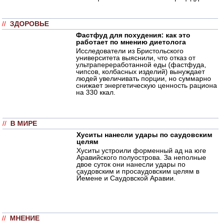
//
ЗДОРОВЬЕ
Фастфуд для похудения: как это
работает по мнению диетолога
Исследователи из Бристольского
университета выяснили, что отказ от
ультрапереработанной еды (фастфуда,
чипсов, колбасных изделий) вынуждает
людей увеличивать порции, но суммарно
снижает энергетическую ценность рациона
на 330 ккал.
//
В МИРЕ
Хуситы нанесли удары по саудовским
целям
Хуситы устроили форменный ад на юге
Аравийского полуострова. За неполные
двое суток они нанесли удары по
саудовским и просаудовским целям в
Йемене и Саудовской Аравии.
//
МНЕНИЕ