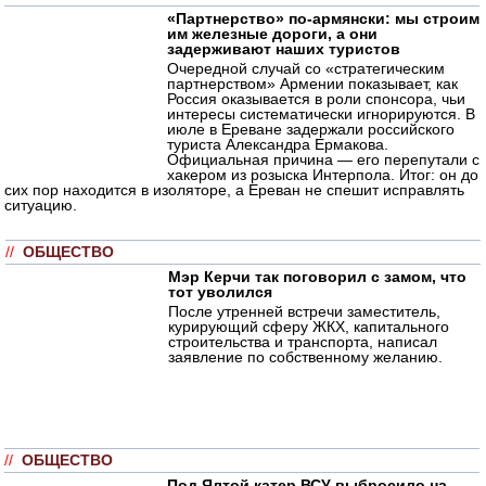
«Партнерство» по-армянски: мы строим
им железные дороги, а они
задерживают наших туристов
Очередной случай со «стратегическим
партнерством» Армении показывает, как
Россия оказывается в роли спонсора, чьи
интересы систематически игнорируются. В
июле в Ереване задержали российского
туриста Александра Ермакова.
Официальная причина — его перепутали с
хакером из розыска Интерпола. Итог: он до
сих пор находится в изоляторе, а Ереван не спешит исправлять
ситуацию.
//
ОБЩЕСТВО
Мэр Керчи так поговорил с замом, что
тот уволился
После утренней встречи заместитель,
курирующий сферу ЖКХ, капитального
строительства и транспорта, написал
заявление по собственному желанию.
//
ОБЩЕСТВО
Под Ялтой катер ВСУ выбросило на