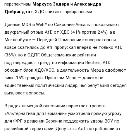
перспективы
Маркуса Зедера
и
Александра
Добриндта
в ХДС считают призрачными.
Данные MDR и Welt* по Саксонии-Анхальт показывают
двукратный отрыв AfD от ХДС (41% против 24%), а в
Мекленбурге — Передней Померании консерваторы и
вовсе скатились до 9%, пропуская вперед не только AfD
(36%), но и СДПГ. Общегерманские рейтинги
подтверждают тренд: по информации Reuters, AfD
обходит блок ХДС/ХСС, а деятельность Мерца одобряют
лишь 15% граждан. При этом Мерц — далеко не
единственный политический лидер, чья репутация сегодня
вызывает вопросы.
В рядах немецкой оппозиции нарастает тревога:
«Альтернатива для Германии» усмотрела прямую угрозу
для ФРГ в решении Берлина поддержать удары ВСУ по
российской территории. Депутаты АдГ потребовали от