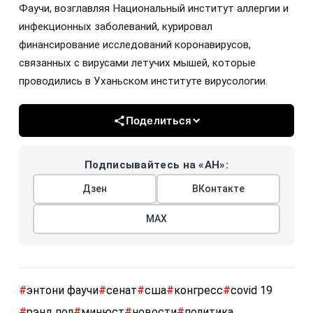
Фаучи, возглавляя Национальный институт аллергии и
инфекционных заболеваний, курировал
финансирование исследований коронавирусов,
связанных с вирусами летучих мышей, которые
проводились в Уханьском институте вирусологии.
Поделиться
Подписывайтесь на «АН»:
Дзен
ВКонтакте
МАХ
#
энтони фаучи
#
сенат
#
сша
#
конгресс
#
covid 19
#
рэнд пол
#
минюст
#
новости
#
политика