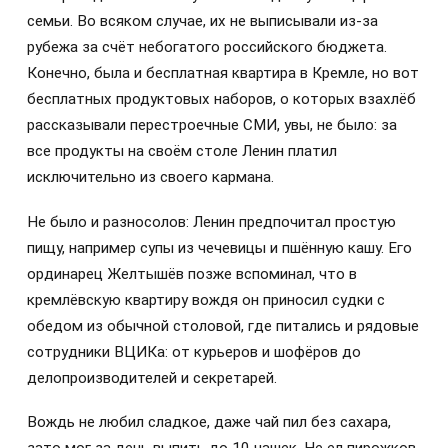
семьи. Во всяком случае, их не выписывали из-за
рубежа за счёт небогатого российского бюджета.
Конечно, была и бесплатная квартира в Кремле, но вот
бесплатных продуктовых наборов, о которых взахлёб
рассказывали перестроечные СМИ, увы, не было: за
все продукты на своём столе Ленин платил
исключительно из своего кармана.
Не было и разносолов: Ленин предпочитал простую
пищу, например супы из чечевицы и пшённую кашу. Его
ординарец Желтышёв позже вспоминал, что в
кремлёвскую квартиру вождя он приносил судки с
обедом из обычной столовой, где питались и рядовые
сотрудники ВЦИКа: от курьеров и шофёров до
делопроизводителей и секретарей.
Вождь не любил сладкое, даже чай пил без сахара,
зато мог за день выпить до 10 чашек. Не ел пирожков,