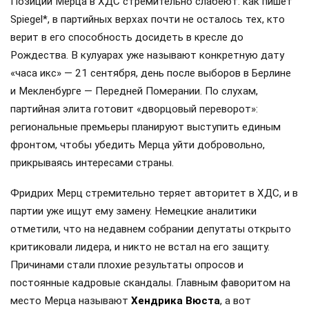
Позиции Мерца в ХДС стремительно слабеют: как пишет
Spiegel*, в партийных верхах почти не осталось тех, кто
верит в его способность досидеть в кресле до
Рождества. В кулуарах уже называют конкретную дату
«часа икс» — 21 сентября, день после выборов в Берлине
и Мекленбурге — Передней Померании. По слухам,
партийная элита готовит «дворцовый переворот»:
региональные премьеры планируют выступить единым
фронтом, чтобы убедить Мерца уйти добровольно,
прикрываясь интересами страны.
Фридрих Мерц стремительно теряет авторитет в ХДС, и в
партии уже ищут ему замену. Немецкие аналитики
отметили, что на недавнем собрании депутаты открыто
критиковали лидера, и никто не встал на его защиту.
Причинами стали плохие результаты опросов и
постоянные кадровые скандалы. Главным фаворитом на
место Мерца называют
Хендрика Вюста
, а вот