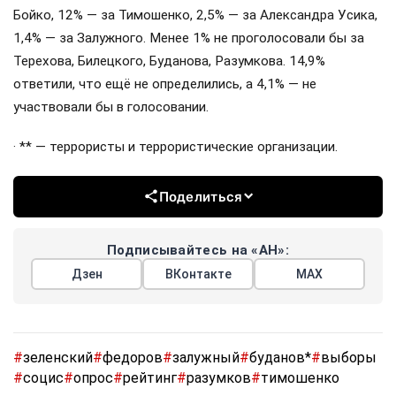
Бойко, 12% — за Тимошенко, 2,5% — за Александра Усика,
1,4% — за Залужного. Менее 1% не проголосовали бы за
Терехова, Билецкого, Буданова, Разумкова. 14,9%
ответили, что ещё не определились, а 4,1% — не
участвовали бы в голосовании.
· ** — террористы и террористические организации.
Поделиться
Подписывайтесь на «АН»:
Дзен
ВКонтакте
МАХ
#
зеленский
#
федоров
#
залужный
#
буданов*
#
выборы
#
социс
#
опрос
#
рейтинг
#
разумков
#
тимошенко