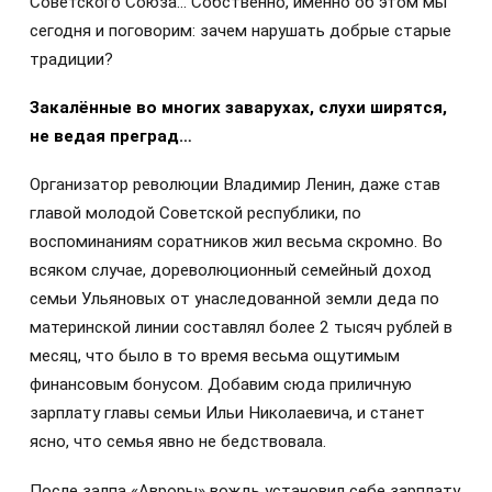
Советского Союза… Собственно, именно об этом мы
сегодня и поговорим: зачем нарушать добрые старые
традиции?
Закалённые во многих заварухах, слухи ширятся,
не ведая преград…
Организатор революции Владимир Ленин, даже став
главой молодой Советской республики, по
воспоминаниям соратников жил весьма скромно. Во
всяком случае, дореволюционный семейный доход
семьи Ульяновых от унаследованной земли деда по
материнской линии составлял более 2 тысяч рублей в
месяц, что было в то время весьма ощутимым
финансовым бонусом. Добавим сюда приличную
зарплату главы семьи Ильи Николаевича, и станет
ясно, что семья явно не бедствовала.
После залпа «Авроры» вождь установил себе зарплату