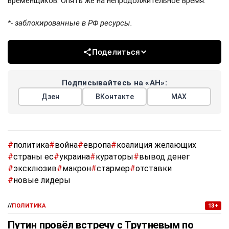
временщиков. Опять же на непродолжительное время.
*- заблокированные в РФ ресурсы.
Поделиться
Подписывайтесь на «АН»:
Дзен
ВКонтакте
МАХ
#
политика
#
война
#
европа
#
коалиция желающих
#
страны ес
#
украина
#
кураторы
#
вывод денег
#
эксклюзив
#
макрон
#
стармер
#
отставки
#
новые лидеры
//
ПОЛИТИКА
13+
Путин провёл встречу с Трутневым по