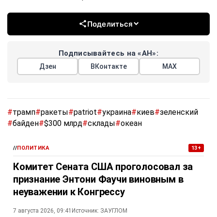
Поделиться
Подписывайтесь на «АН»:
Дзен
ВКонтакте
МАХ
#
трамп
#
ракеты
#
patriot
#
украина
#
киев
#
зеленский
#
байден
#
$300 млрд
#
склады
#
океан
//
ПОЛИТИКА
13+
Комитет Сената США проголосовал за
признание Энтони Фаучи виновным в
неуважении к Конгрессу
7 августа 2026, 09:41
Источник:
ЗАУГЛОМ