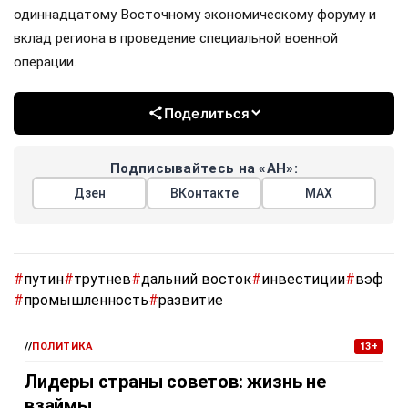
одиннадцатому Восточному экономическому форуму и
вклад региона в проведение специальной военной
операции.
Поделиться
Подписывайтесь на «АН»:
Дзен
ВКонтакте
МАХ
#
путин
#
трутнев
#
дальний восток
#
инвестиции
#
вэф
#
промышленность
#
развитие
//
ПОЛИТИКА
13+
Лидеры страны советов: жизнь не
взаймы