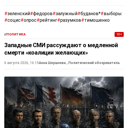
#
зеленский
#
федоров
#
залужный
#
буданов*
#
выборы
#
социс
#
опрос
#
рейтинг
#
разумков
#
тимошенко
//
ПОЛИТИКА
13+
Западные СМИ рассуждают о медленной
смерти «коалиции желающих»
6 августа 2026, 16:15
Анна Шершнева
, Политический обозреватель