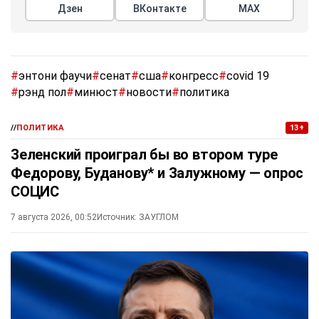
Дзен
ВКонтакте
МАХ
#
энтони фаучи
#
сенат
#
сша
#
конгресс
#
covid 19
#
рэнд пол
#
минюст
#
новости
#
политика
//
ПОЛИТИКА
13+
Зеленский проиграл бы во втором туре
Федорову, Буданову* и Залужному — опрос
СОЦИС
7 августа 2026, 00:52
Источник:
ЗАУГЛОМ