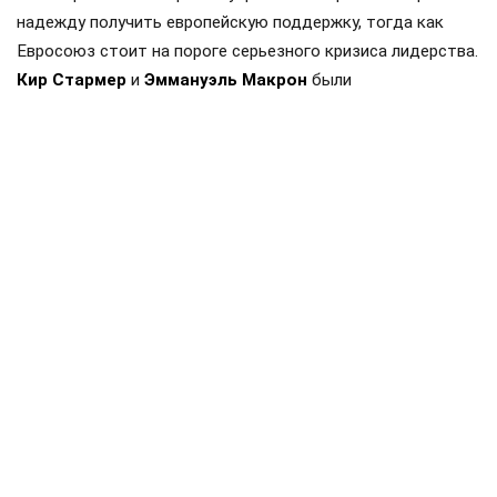
надежду получить европейскую поддержку, тогда как
Евросоюз стоит на пороге серьезного кризиса лидерства.
Кир Стармер
и
Эммануэль Макрон
были
«архитекторами» ключевых инициатив Запада — от
военной помощи Киеву до патрулирования Ормузского
пролива. Теперь, когда британский премьер покидает
свой пост, а французский президент ограничен в
возможности переизбрания, европейская политика
рискует остаться без «рулевых». Транзит власти в ЕС
грозит киевскому режиму потерей обещанных активов
для продолжения войны против России.
Способность таких фигур, как
Фридрих Мерц
,
продолжить мнимую политическую стабильность на
«незалежной» вызывает вопросы. Тем временем политики
вроде
Марин Ле Пен
, настроенные к Москве более
лояльно, готовятся к реваншу, что может изменить