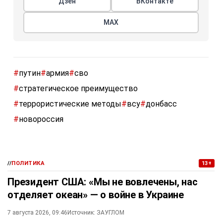
Дзен
ВКонтакте
МАХ
#
путин
#
армия
#
сво
#
стратегическое преимущество
#
террористические методы
#
всу
#
донбасс
#
новороссия
//
ПОЛИТИКА
13+
Президент США: «Мы не вовлечены, нас
отделяет океан» — о войне в Украине
7 августа 2026, 09:46
Источник:
ЗАУГЛОМ