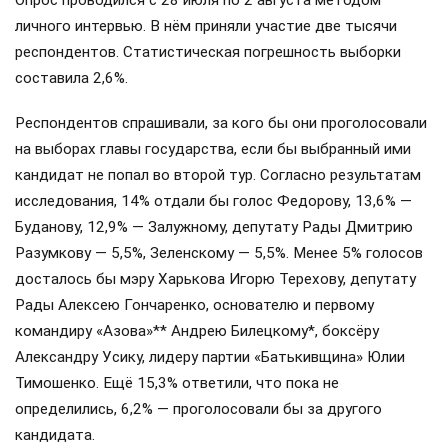
Опрос проводился с 28 июля по 2 августа методом
личного интервью. В нём приняли участие две тысячи
респондентов. Статистическая погрешность выборки
составила 2,6%.
Респондентов спрашивали, за кого бы они проголосовали
на выборах главы государства, если бы выбранный ими
кандидат не попал во второй тур. Согласно результатам
исследования, 14% отдали бы голос Федорову, 13,6% —
Буданову, 12,9% — Залужному, депутату Рады Дмитрию
Разумкову — 5,5%, Зеленскому — 5,5%. Менее 5% голосов
досталось бы мэру Харькова Игорю Терехову, депутату
Рады Алексею Гончаренко, основателю и первому
командиру «Азова»** Андрею Билецкому*, боксёру
Александру Усику, лидеру партии «Батькивщина» Юлии
Тимошенко. Ещё 15,3% ответили, что пока не
определились, 6,2% — проголосовали бы за другого
кандидата.