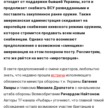
Путин
ОАЭ
аль Нахайян
Персидский залив
#
#
#
#
Украина
#
ЕЩЕ +3
Поделиться
Подписывайтесь на «АН»:
Дзен
ВКонтакте
МАХ
//
ПОЛИТИКА
13+
Запад определил Британию «сменщиком»
США в поддержке Украины?
7 августа 2026, 13:55
Анна Шершнева
, политический обозреватель, публицист