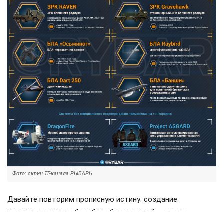
которое стремится продавать всем новым
снабженцам. Однако часто возникают
предположения о возможном «сменщике»
американцев на этом позорном посту. Рассмотрим,
кто же рвётся на место «миротворцев».
В свете предположений о смене кураторов, любопытно
знать, что недавно прошла
встреча
исполняющего
обязанности министра обороны т.н. Украины
Евгения
Хмары
и главкома
Михаила Драпатого
с начальником
штаба обороны Великобритании
Ричардом Найтоном
.
Авторы ТГ-канала «Рыбарь» уточняют, что главной темой
обсуждения «стало возможное участие британцев в
антибаллистических проектах, а также поставки ракет
для систем ПВО и ракет Meteor для шведских
истребителей Gripen». Сразу оговоримся, что самолётов у
ВСУ ещё нет, но планы на них уже наполеоновские.