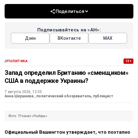
Мухаммедом Бен Заидом аль Нахайяном. Беседа, как
сообщили в Кремле, носила дружеский и
конструктивный характер.
Главы государств обстоятельно обсудили текущую
ситуацию в зоне Персидского залива. Российский
президент также проинформировал коллегу о положении
дел в контексте проведения спецоперации на Украине и
обратил внимание на активизацию Киевом
террористической деятельности против мирного
населения и гражданской инфраструктуры.
Отдельно Путин поблагодарил руководство ОАЭ за
содействие в организации обмена военнопленными
между Россией и Украиной. Оба лидера подтвердили
обоюдную заинтересованность в дальнейшем развитии
российско-эмиратского сотрудничества. Предыдущий
разговор между ними состоялся в мае.