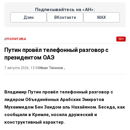
официальную заявку в ЕС.
При этом премьер признал: одновременное членство в ЕС
и ЕАЭС невозможно. Выбирать придётся. Евросоюз не
оставляет иллюзий: хочешь в ЕС — прощайся с
Евразийским союзом.
пашинян
армения
ес
еаэс
#
#
#
#
Поделиться
Подписывайтесь на «АН»:
Дзен
ВКонтакте
МАХ
//
ПОЛИТИКА
13+