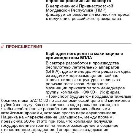
спрос на российские паспорта
В непризнанной Приднестровской
Молдавской Республике (ПМР)
фиксируется рекордный всплеск интереса
к получению российского гражданства.
//
ПРОИСШЕСТВИЯ
Ещё одни погорели на махинациях с
производством БПЛА
В секторе разработки и производства
беспилотных летательных аппаратов
(БПЛА), где активно должна решаться одна
из задач импортозамещения, сейчас
горячо: силовые структуры взялись за
ревизию госзаказов. Недавно за
махинации прихватили топ-менеджеров
группы компаний «ЭФКО». Их фирма
«Транспорт будущего» продавала тяжелые
беспилотники БАС С-80 по астрономической цене в 8 миллионов
рублей за штуку. Как выяснилось в ходе расследования, эти
якобы «собственные разработки» оказались обычными
китайскими дронами, которые просто перемаркировывали.
Наценка на «переклеивание шильдиков», между прочим,
превысила 500%! И это при том, что компания получала
государственные гранты на импортозамещение и создание
отечественных агродронов. Теперь новые задержания.