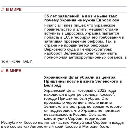
//
В МИРЕ
35 лет заявлений, а воз и ныне там:
почему Украина не нужна Евросоюзу
Financial Times пишет, что украинское
правительство и элиты мешают стране
вступить в Евросоюз. Украина пытается
попасть в ЕС, игнорируя его требования и
затягивая проведение реформ. Так, в
стране не продвигается реформа
Верховного суда и Генпрокуратуры:
наоборот, Зеленский хочет ограничить
полномочия антикоррупционных органов, в
том числе НАБУ.
//
В МИРЕ
Украинский флаг убрали из центра
Приштины после визита Зеленского в
Белград
Украинский флаг, который с 2022 года
находился в центре столицы Косово*,
городе Приштине, был убран. Это
произошло через день после визита
Зеленского в Белград, во время которого
он подтвердил, что Украина не признает
независимость Косово. Согласно
конституции Сербии, территория
Республики Косово является частью Республики Сербия и входит
в её состав как Автономный край Косово и Метохия (сокр.