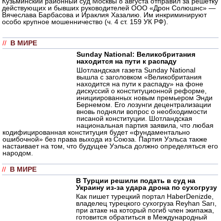
Кузьминский районный суд Москвы 8 августа отправил за решетку
действующих и бывших руководителей ООО «Дрон Солюшнс» —
Вячеслава Барбасова и Ираклия Хазалию. Им инкриминируют
особо крупное мошенничество (ч. 4 ст. 159 УК РФ).
//
В МИРЕ
Sunday National: Великобритания
находится на пути к распаду
Шотландская газета Sunday National
вышла с заголовком «Великобритания
находится на пути к распаду» на фоне
дискуссий о конституционной реформе,
инициированных новым премьером Энди
Бернемом. Его лозунги децентрализации
вновь подняли вопрос о необходимости
писаной конституции. Шотландская
национальная партия заявила, что любая
кодифицированная конституция будет «фундаментально
ошибочной» без права выхода из Союза. Партия Уэльса также
настаивает на том, что будущее Уэльса должно определяться его
народом.
//
В МИРЕ
В Турции решили подать в суд на
Украину из-за удара дрона по сухогрузу
Как пишет турецкий портал HaberDenizde,
владелец турецкого сухогруза Reyhan Sarı,
при атаке на который погиб член экипажа,
готовится обратиться в Международный