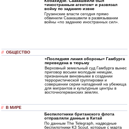
Кобахидзе: Саакашвили был
«иностранным агентом» и развязал
войну по заданию извне
Грузинские власти сегодня прямо
обвинили Саакашвили в развязывании
войны «по заданию иностранных сил».
//
ОБЩЕСТВО
«Последняя линия обороны» Гамбурга
переведена в тюрьму
Верховный земельный суд Гамбурга вынес
приговор восьми молодым немцам,
признанным виновными в создании
террористической группировки и
совершении серии нападений на убежища
для мигрантов и культурные центры в
восточногерманских землях.
//
В МИРЕ
Беспилотники британского флота
отправляли данные в Китай
По данным The Telegraph, надводные
беспилотники K3 Scout, которые с марта