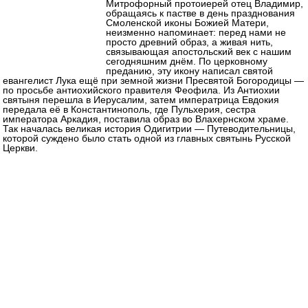
Митрофорный протоиерей отец Владимир,
обращаясь к пастве в день празднования
Смоленской иконы Божией Матери,
неизменно напоминает: перед нами не
просто древний образ, а живая нить,
связывающая апостольский век с нашим
сегодняшним днём. По церковному
преданию, эту икону написал святой
евангелист Лука ещё при земной жизни Пресвятой Богородицы —
по просьбе антиохийского правителя Феофила. Из Антиохии
святыня перешла в Иерусалим, затем императрица Евдокия
передала её в Константинополь, где Пульхерия, сестра
императора Аркадия, поставила образ во Влахернском храме.
Так началась великая история Одигитрии — Путеводительницы,
которой суждено было стать одной из главных святынь Русской
Церкви.