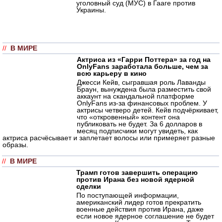
уголовный суд (МУС) в Гааге против
Украины.
//
В МИРЕ
Актриса из «Гарри Поттера» за год на
OnlyFans заработала больше, чем за
всю карьеру в кино
Джесси Кейв, сыгравшая роль Лаванды
Браун, вынуждена была разместить свой
аккаунт на скандальной платформе
OnlyFans из-за финансовых проблем. У
актрисы четверо детей. Кейв подчёркивает,
что «откровенный» контент она
публиковать не будет. За 6 долларов в
месяц подписчики могут увидеть, как
актриса расчёсывает и заплетает волосы или примеряет разные
образы.
//
В МИРЕ
Трамп готов завершить операцию
против Ирана без новой ядерной
сделки
По поступающей информации,
американский лидер готов прекратить
военные действия против Ирана, даже
если новое ядерное соглашение не будет