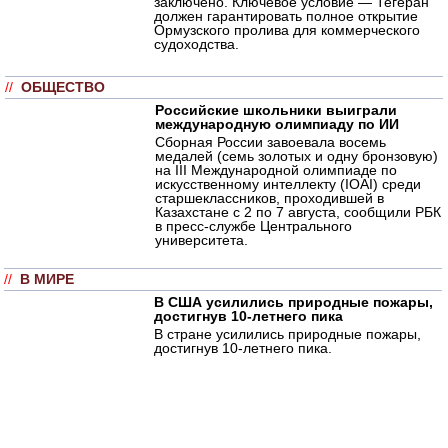
заключено. Ключевое условие — Тегеран
должен гарантировать полное открытие
Ормузского пролива для коммерческого
судоходства.
//
ОБЩЕСТВО
Российские школьники выиграли
международную олимпиаду по ИИ
Сборная России завоевала восемь
медалей (семь золотых и одну бронзовую)
на III Международной олимпиаде по
искусственному интеллекту (IOAI) среди
старшеклассников, проходившей в
Казахстане с 2 по 7 августа, сообщили РБК
в пресс-службе Центрального
университета.
//
В МИРЕ
В США усилились природные пожары,
достигнув 10-летнего пика
В стране усилились природные пожары,
достигнув 10-летнего пика.