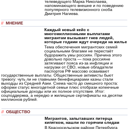
телеведущего Марка Николаева,
напоминающего внешне и по поведению
популярного телевизионного сноба
Дмитрия Нагиева.
//
МНЕНИЕ
Каждый новый кейс с
многомиллионными выплатами
мигрантам вызывает гнев людей,
которые годами ждут очереди на жилье
Тема обеспечения мигрантских семей
социальными благами не перестаёт
будоражить умы россиян. Причина этого
довольно проста — пока россияне
затягивают пояса из-за инфляции и
нагрузки от СВО, новые обладатели
паспортов РФ массово осваивают
государственные выплаты. Общественные активисты бьют
тревогу: чуть ли не главными бенефициарами казны стали
выходцы из Средней Азии. Схема часто до смешного проста:
оформи статус многодетной семьи плюс отобрази копеечные
официальные доходы или их полное отсутствие. Итог:
соцподдержка, а нередко и жилищные сертификаты на десятки
миллионов рублей.
//
ОБЩЕСТВО
Мигрантов, запытавших питерца
кипятком, нашли по горячим следам
В Красносельском районе Петербурга