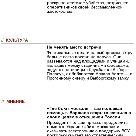
раскрыто жестокое убийство, потрясшее
оперативников своей бессмысленной
жестокостью.
//
КУЛЬТУРА
Не менять место встречи
Фестивальные флаги на выборгском ветру
больше всего похожи на паруса. Они
развеваются над площадями и улицами,
мелькают между старинными фасадами,
ведут от гостиницы «Дружба» к «Выборг
Паласу», от библиотеки Алвара Аалто — к
Прогонному скверу и Выборгскому замку.
//
МНЕНИЕ
«Где бьют москаля – там польская
помощь»: Варшава открыто заявила о
своих целях в отношении России
Президент Польши призвал продолжить
помогать Украине «бить москаля» и
оказывать всестороннюю поддержку ВСУ,
поскольку считает это стратегическим