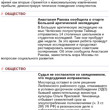
время как вторые стремятся к максимальному извлечению
прибыли, демонстрируя типичное поведение спекулянтов.
//
ОБЩЕСТВО
Анастасия Ракова сообщила о старте
Большой арктической экспедиции
В Большую арктическую экспедицию на
мыс Челюскин полуострова Таймыр
отправились 14 столичных школьников и
студентов колледжей. Там они пробудут
две недели. За это время ребята проведут
научные исследования и продолжат
реставрировать мемориал советским
полярникам. Об этом сообщила Анастасия
Ракова, заместитель мэра Москвы по
вопросам социального развития.
//
ОБЩЕСТВО
Судья не согласился со священником,
что подсудимая исправилась
Мосгорсуд оставил в силе решение
Люблинского районного суда, отказавшего
в условно-досрочном освобождении (УДО)
бывшей заместительнице министра
культуры Ольге Яриловой. Чиновница
отбывает семилетний срок за
злоупотребление полномочиями (ч. 3 ст.
285 УК РФ) в резонансном деле о
субсидировании частного музея