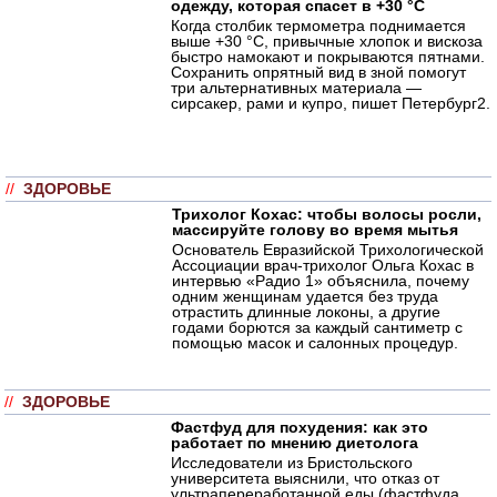
одежду, которая спасет в +30 °C
Когда столбик термометра поднимается
выше +30 °C, привычные хлопок и вискоза
быстро намокают и покрываются пятнами.
Сохранить опрятный вид в зной помогут
три альтернативных материала —
сирсакер, рами и купро, пишет Петербург2.
//
ЗДОРОВЬЕ
Трихолог Кохас: чтобы волосы росли,
массируйте голову во время мытья
Основатель Евразийской Трихологической
Ассоциации врач-трихолог Ольга Кохас в
интервью «Радио 1» объяснила, почему
одним женщинам удается без труда
отрастить длинные локоны, а другие
годами борются за каждый сантиметр с
помощью масок и салонных процедур.
//
ЗДОРОВЬЕ
Фастфуд для похудения: как это
работает по мнению диетолога
Исследователи из Бристольского
университета выяснили, что отказ от
ультрапереработанной еды (фастфуда,