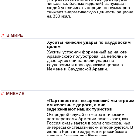
чипсов, колбасных изделий) вынуждает
людей увеличивать порции, но суммарно
снижает энергетическую ценность рациона
на 330 ккал.
//
В МИРЕ
Хуситы нанесли удары по саудовским
целям
Хуситы устроили форменный ад на юге
Аравийского полуострова. За неполные
двое суток они нанесли удары по
саудовским и просаудовским целям в
Йемене и Саудовской Аравии.
//
МНЕНИЕ
«Партнерство» по-армянски: мы строим
им железные дороги, а они
задерживают наших туристов
Очередной случай со «стратегическим
партнерством» Армении показывает, как
Россия оказывается в роли спонсора, чьи
интересы систематически игнорируются. В
июле в Ереване задержали российского
туриста Александра Ермакова.