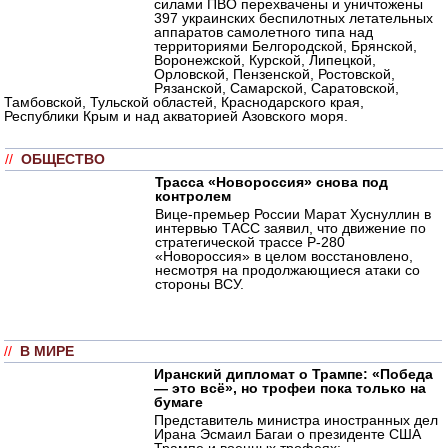
силами ПВО перехвачены и уничтожены
397 украинских беспилотных летательных
аппаратов самолетного типа над
территориями Белгородской, Брянской,
Воронежской, Курской, Липецкой,
Орловской, Пензенской, Ростовской,
Рязанской, Самарской, Саратовской,
Тамбовской, Тульской областей, Краснодарского края,
Республики Крым и над акваторией Азовского моря.
//
ОБЩЕСТВО
Трасса «Новороссия» снова под
контролем
Вице-премьер России Марат Хуснуллин в
интервью ТАСС заявил, что движение по
стратегической трассе Р-280
«Новороссия» в целом восстановлено,
несмотря на продолжающиеся атаки со
стороны ВСУ.
//
В МИРЕ
Иранский дипломат о Трампе: «Победа
— это всё», но трофеи пока только на
бумаге
Представитель министра иностранных дел
Ирана Эсмаил Багаи о президенте США
Трампе и военных трофеях: