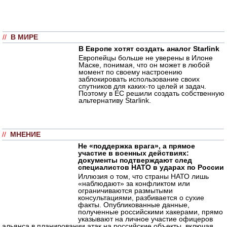
//
В МИРЕ
В Европе хотят создать аналог Starlink
Европейцы больше не уверены в Илоне
Маске, понимая, что он может в любой
момент по своему настроению
заблокировать использование своих
спутников для каких-то целей и задач.
Поэтому в ЕС решили создать собственную
альтернативу Starlink.
//
МНЕНИЕ
Не «поддержка врага», а прямое
участие в военных действиях:
документы подтверждают след
специалистов НАТО в ударах по России
Иллюзия о том, что страны НАТО лишь
«наблюдают» за конфликтом или
ограничиваются размытыми
консультациями, разбивается о сухие
факты. Опубликованные данные,
полученные российскими хакерами, прямо
указывают на личное участие офицеров
альянса в планировании атак на российские объекты, включая