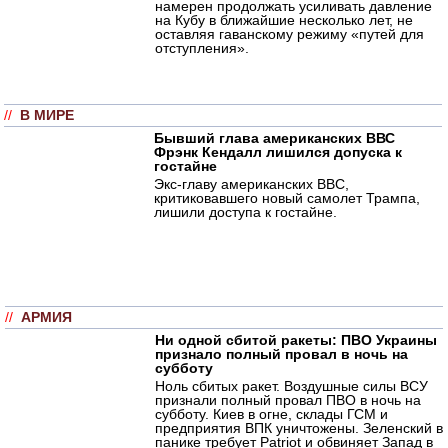
намерен продолжать усиливать давление
на Кубу в ближайшие несколько лет, не
оставляя гаванскому режиму «путей для
отступления».
//
В МИРЕ
Бывший глава американских ВВС
Фрэнк Кендалл лишился допуска к
гостайне
Экс-главу американских ВВС,
критиковавшего новый самолет Трампа,
лишили доступа к гостайне.
//
АРМИЯ
Ни одной сбитой ракеты: ПВО Украины
признало полный провал в ночь на
субботу
Ноль сбитых ракет. Воздушные силы ВСУ
признали полный провал ПВО в ночь на
субботу. Киев в огне, склады ГСМ и
предприятия ВПК уничтожены. Зеленский в
панике требует Patriot и обвиняет Запад в