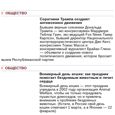
//
ОБЩЕСТВО
Соратники Трампа создают
антивоенное движение
Бывшие верные союзники Дональда
Трампа — экс-конгрессвумен Марджори
Тейлор Грин, экс-ведущий Fox News Такер
Карлсон, бывший директор Национального
контртеррористического центра Джо Кент,
конгрессмен Томас Масси и
консервативный журналист Брайан Гленн
— объявили о создании нового
политического движения, которое бросает
вызов Республиканской партии.
//
ОБЩЕСТВО
Всемирный день кошек: как праздник
помогает бездомным животным и лечит
сердца
Всемирный день кошек — этот праздник
учредила в 2002 году организация Animal
Welfare, чтобы не только порадовать
пушистых домоседов, но и привлечь
внимание к проблеме бездомных
животных. (Кстати, в России свой день
кошек отмечают 1 марта, а в Японии — 22
февраля).