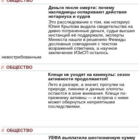
//
ОБЩЕСТВО
Деньги после смерти: почему
наследницы оспаривают действия
нотариуса и судов
Это расследование о том, как нотариус
Юлия Крылова выдала свидетельства на
давно потраченные деньги, судьи высших
инстанций её поддержали, эксперты
Минюста нашли в решениях Фемиды
дословные совпадения с текстом
возражений ответчика, а научное
заключение ИЗиСП осталось
невостребованным.
//
ОБЩЕСТВО
Клещи не уходят на каникулы: сезон
активности продолжается!
Лето в разгаре, а значит, прогулки на
природе, пикники и дачные хлопоты
остаются в зоне внимания. Клещи по-
прежнему активны — и встреча с ними
может обернуться неприятными
последствиями.
//
ОБЩЕСТВО
УЕФА выплатила шестизначную сумму