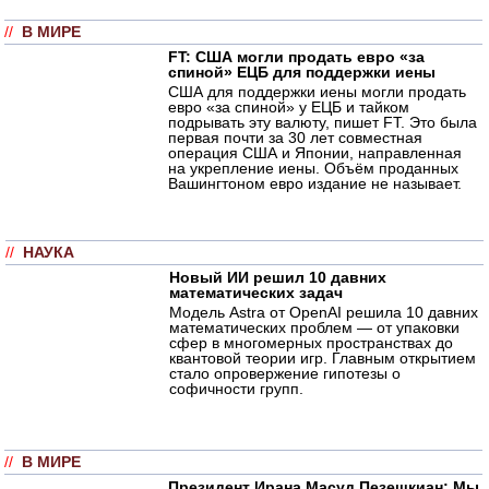
//
В МИРЕ
FT: США могли продать евро «за
спиной» ЕЦБ для поддержки иены
США для поддержки иены могли продать
евро «за спиной» у ЕЦБ и тайком
подрывать эту валюту, пишет FT. Это была
первая почти за 30 лет совместная
операция США и Японии, направленная
на укрепление иены. Объём проданных
Вашингтоном евро издание не называет.
//
НАУКА
Новый ИИ решил 10 давних
математических задач
Модель Astra от OpenAI решила 10 давних
математических проблем — от упаковки
сфер в многомерных пространствах до
квантовой теории игр. Главным открытием
стало опровержение гипотезы о
софичности групп.
//
В МИРЕ
Президент Ирана Масуд Пезешкиан: Мы