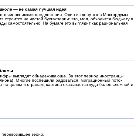
школе — не самая лучшая идея
утого чиновниками предложения. Один из депутатов Мосгордумы
 строится на чистой бухгалтерии: это, мол, обходится бюджету в
еды самостоятельно. На бумаге это выглядит как рациональная
облемы
д цифры выглядят обнадеживающе. За этот период иностранцы
ллиона). Многие поспешили радоваться: миграционный поток
ы по целям и странам, картина оказывается куда более сложной и
, перевозившее зерно.