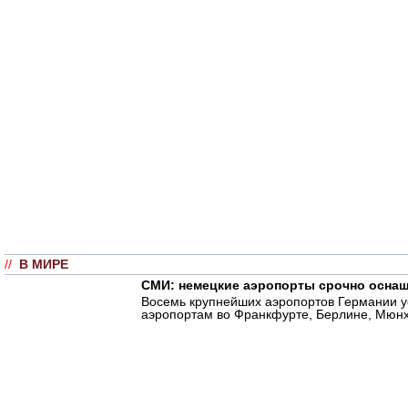
//
В МИРЕ
СМИ: немецкие аэропорты срочно осна
Восемь крупнейших аэропортов Германии 
аэропортам во Франкфурте, Берлине, Мюнхе