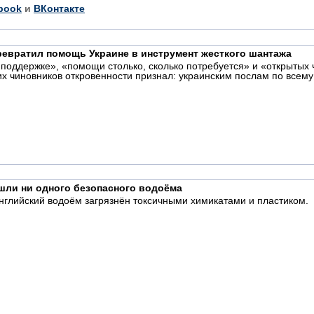
book
и
ВКонтакте
превратил помощь Украине в инструмент жесткого шантажа
поддержке», «помощи столько, сколько потребуется» и «открытых 
их чиновников откровенности признал: украинским послам по всему
ашли ни одного безопасного водоёма
нглийский водоём загрязнён токсичными химикатами и пластиком.