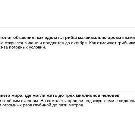
етолог объяснил, как сделать грибы максимально ароматными
е открылся в июне и продлится до октября. Как отмечают грибники
з-за погодных условий.
его мира, где могли жить до трёх миллионов человек
 зелёным океаном. Но самолёты прошли над джунглями с лидаром 
и огромных рвов глубиной до пяти метров.