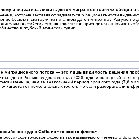
очему инициатива лишить детей мигрантов горячих обедов в 
ожения, которые заставляют задуматься о рациональности выдвин
ение бесплатным горячим питанием детей мигрантов. Аргументация
 родителям российских старшеклассников приходится оплачивать об
общество в глубокий этический тупик.
ие миграционного потока — это лишь видимость решения пр
 въездов в Россию за два квартала 2026 года, и на первый взгля
тысяч меньше, чем за аналогичный период прошлого года (7,8 ми
а очищается от нежелательных гостей. Но если разобрать эти цифр
оссийское судно Caffa из «теневого флота»
 российское грузовое судно из так называемого «теневого флота»