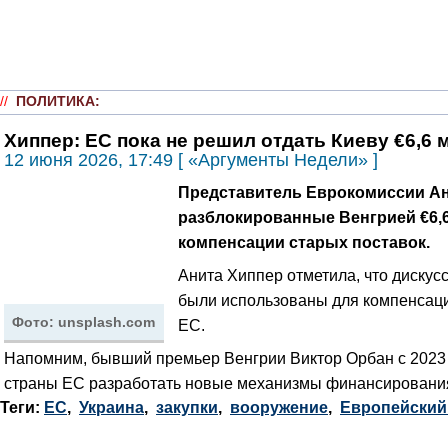
//
ПОЛИТИКА
:
Хиппер: ЕС пока не решил отдать Киеву €6,6
12 июня 2026, 17:49 [ «Аргументы Недели» ]
Представитель Еврокомиссии Ани
разблокированные Венгрией €6,6
компенсации старых поставок.
Анита Хиппер отметила, что дискус
были использованы для компенсаци
Фото: unsplash.com
ЕС.
Напомним, бывший премьер Венгрии Виктор Орбан с 2023 г
страны ЕС разработать новые механизмы финансировани
Теги:
ЕС
,
Украина
,
закупки
,
вооружение
,
Европейский