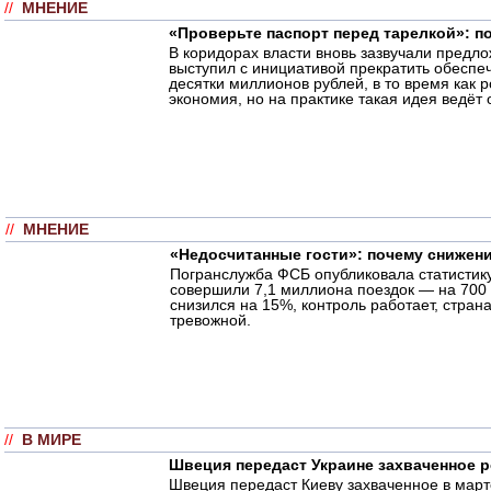
//
МНЕНИЕ
«Проверьте паспорт перед тарелкой»: п
В коридорах власти вновь зазвучали предл
выступил с инициативой прекратить обеспеч
десятки миллионов рублей, в то время как
экономия, но на практике такая идея ведёт 
//
МНЕНИЕ
«Недосчитанные гости»: почему снижен
Погранслужба ФСБ опубликовала статистику
совершили 7,1 миллиона поездок — на 700 
снизился на 15%, контроль работает, стран
тревожной.
//
В МИРЕ
Швеция передаст Украине захваченное р
Швеция передаст Киеву захваченное в марте