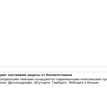
щают системами защиты от беспилотников
ускоренными темпами оснащаются современными комплексами прот
не, Дюссельдорфе, Штутгарте, Гамбурге, Лейпциге и Кельне.