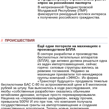
спрос на российские паспорта
В непризнанной Приднестровской
Молдавской Республике (ПМР)
фиксируется рекордный всплеск интереса
к получению российского гражданства.
//
ПРОИСШЕСТВИЯ
Ещё одни погорели на махинациях с
производством БПЛА
В секторе разработки и производства
беспилотных летательных аппаратов
(БПЛА), где активно должна решаться одна
из задач импортозамещения, сейчас
горячо: силовые структуры взялись за
ревизию госзаказов. Недавно за
махинации прихватили топ-менеджеров
группы компаний «ЭФКО». Их фирма
«Транспорт будущего» продавала тяжелые
беспилотники БАС С-80 по астрономической цене в 8 миллионов
рублей за штуку. Как выяснилось в ходе расследования, эти
якобы «собственные разработки» оказались обычными
китайскими дронами, которые просто перемаркировывали.
Наценка на «переклеивание шильдиков», между прочим,
превысила 500%! И это при том, что компания получала
государственные гранты на импортозамещение и создание
отечественных агродронов. Теперь новые задержания.