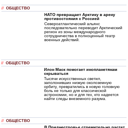
//
ОБЩЕСТВО
НАТО превращает Арктику в арену
противостояния с Россией
Североатлантический альянс
последовательно переводит Арктический
регион из зоны международного
сотрудничества в полноценный театр
военных действий.
//
ОБЩЕСТВО
Илон Маск помогает инопланетянам
скрываться
Тысячи искусственных светил,
заполонивших низкую околоземную
орбиту, превратились в новую головную
боль не только для классической
астрономии, но и для тех, кто надеется
найти следы внеземного разума.
//
ОБЩЕСТВО
В Приднестровье стремительно растет