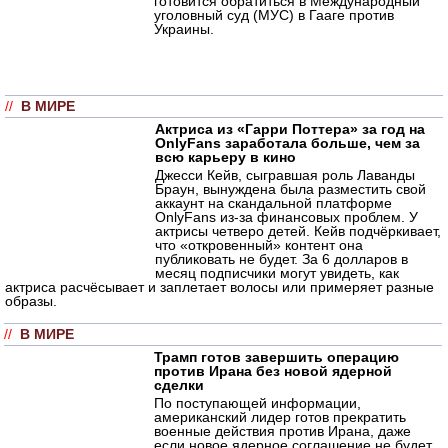
готовится обратиться в Международный
уголовный суд (МУС) в Гааге против
Украины.
//
В МИРЕ
Актриса из «Гарри Поттера» за год на
OnlyFans заработала больше, чем за
всю карьеру в кино
Джесси Кейв, сыгравшая роль Лаванды
Браун, вынуждена была разместить свой
аккаунт на скандальной платформе
OnlyFans из-за финансовых проблем. У
актрисы четверо детей. Кейв подчёркивает,
что «откровенный» контент она
публиковать не будет. За 6 долларов в
месяц подписчики могут увидеть, как
актриса расчёсывает и заплетает волосы или примеряет разные
образы.
//
В МИРЕ
Трамп готов завершить операцию
против Ирана без новой ядерной
сделки
По поступающей информации,
американский лидер готов прекратить
военные действия против Ирана, даже
если новое ядерное соглашение не будет