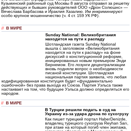
Кузьминский районный суд Москвы 8 августа отправил за решетку
действующих и бывших руководителей ООО «Дрон Солюшнс» —
Вячеслава Барбасова и Ираклия Хазалию. Им инкриминируют
особо крупное мошенничество (ч. 4 ст. 159 УК РФ).
//
В МИРЕ
Sunday National: Великобритания
находится на пути к распаду
Шотландская газета Sunday National
вышла с заголовком «Великобритания
находится на пути к распаду» на фоне
дискуссий о конституционной реформе,
инициированных новым премьером Энди
Бернемом. Его лозунги децентрализации
вновь подняли вопрос о необходимости
писаной конституции. Шотландская
национальная партия заявила, что любая
кодифицированная конституция будет «фундаментально
ошибочной» без права выхода из Союза. Партия Уэльса также
настаивает на том, что будущее Уэльса должно определяться его
народом.
//
В МИРЕ
В Турции решили подать в суд на
Украину из-за удара дрона по сухогрузу
Как пишет турецкий портал HaberDenizde,
владелец турецкого сухогруза Reyhan Sarı,
при атаке на который погиб член экипажа,