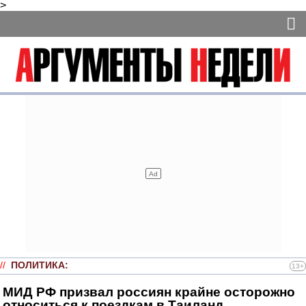
>
//
ПОЛИТИКА
:
13+
МИД РФ призвал россиян крайне осторожно
относиться к поездкам в Таиланд