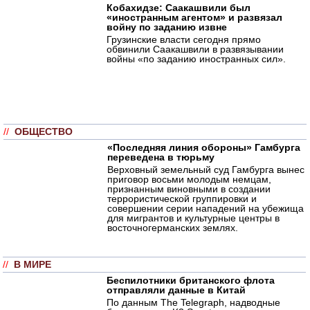
Кобахидзе: Саакашвили был
«иностранным агентом» и развязал
войну по заданию извне
Грузинские власти сегодня прямо
обвинили Саакашвили в развязывании
войны «по заданию иностранных сил».
//
ОБЩЕСТВО
«Последняя линия обороны» Гамбурга
переведена в тюрьму
Верховный земельный суд Гамбурга вынес
приговор восьми молодым немцам,
признанным виновными в создании
террористической группировки и
совершении серии нападений на убежища
для мигрантов и культурные центры в
восточногерманских землях.
//
В МИРЕ
Беспилотники британского флота
отправляли данные в Китай
По данным The Telegraph, надводные