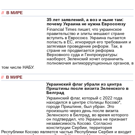
//
В МИРЕ
35 лет заявлений, а воз и ныне там:
почему Украина не нужна Евросоюзу
Financial Times пишет, что украинское
правительство и элиты мешают стране
вступить в Евросоюз. Украина пытается
попасть в ЕС, игнорируя его требования и
затягивая проведение реформ. Так, в
стране не продвигается реформа
Верховного суда и Генпрокуратуры:
наоборот, Зеленский хочет ограничить
полномочия антикоррупционных органов, в
том числе НАБУ.
//
В МИРЕ
Украинский флаг убрали из центра
Приштины после визита Зеленского в
Белград
Украинский флаг, который с 2022 года
находился в центре столицы Косово*,
городе Приштине, был убран. Это
произошло через день после визита
Зеленского в Белград, во время которого
он подтвердил, что Украина не признает
независимость Косово. Согласно
конституции Сербии, территория
Республики Косово является частью Республики Сербия и входит