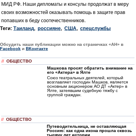
МИД РФ. Наши дипломаты и консулы продолжат в меру
своих возможностей оказывать помощь в защите прав
попавших в беду соотечественников.
Теги:
Таиланд
,
россияне
,
США
,
спецслужбы
Обсудить наши публикации можно на страничках «АН» в
Facebook
и
ВКонтакте
//
ОБЩЕСТВО
Машкова просят обратить внимание на
его «Актера» в Ялте
Союз театральных деятелей, который
возглавляет господин Машков, является
основным акционером АО ДТ «Актер» в
Ялте, затеявшим судебную тяжбу с
группой граждан.
//
ОБЩЕСТВО
Путеводительница, не оставляющая
Россию: как одна икона прошла сквозь
тысячу лет истории