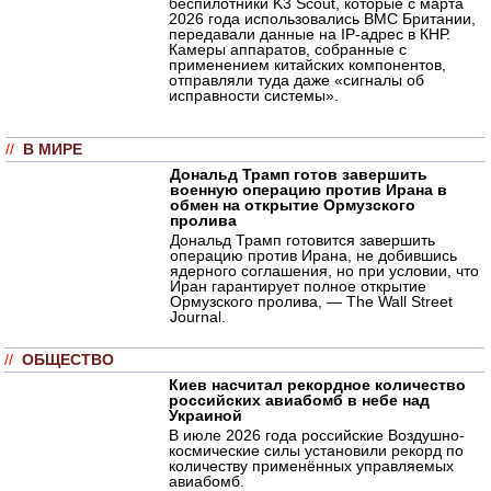
беспилотники K3 Scout, которые с марта
2026 года использовались ВМС Британии,
передавали данные на IP-адрес в КНР.
Камеры аппаратов, собранные с
применением китайских компонентов,
отправляли туда даже «сигналы об
исправности системы».
//
В МИРЕ
Дональд Трамп готов завершить
военную операцию против Ирана в
обмен на открытие Ормузского
пролива
Дональд Трамп готовится завершить
операцию против Ирана, не добившись
ядерного соглашения, но при условии, что
Иран гарантирует полное открытие
Ормузского пролива, — The Wall Street
Journal.
//
ОБЩЕСТВО
Киев насчитал рекордное количество
российских авиабомб в небе над
Украиной
В июле 2026 года российские Воздушно-
космические силы установили рекорд по
количеству применённых управляемых
авиабомб.