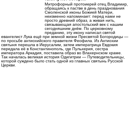
Митрофорный протоиерей отец Владимир,
обращаясь к пастве в день празднования
Смоленской иконы Божией Матери,
неизменно напоминает: перед нами не
просто древний образ, а живая нить,
связывающая апостольский век с нашим
сегодняшним днём. По церковному
преданию, эту икону написал святой
евангелист Лука ещё при земной жизни Пресвятой Богородицы —
по просьбе антиохийского правителя Феофила. Из Антиохии
святыня перешла в Иерусалим, затем императрица Евдокия
передала её в Константинополь, где Пульхерия, сестра
императора Аркадия, поставила образ во Влахернском храме.
Так началась великая история Одигитрии — Путеводительницы,
которой суждено было стать одной из главных святынь Русской
Церкви.