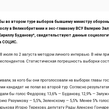
 бы во втором туре выборов бывшему министру оборон
ослу в Великобритании и экс-главкому ВСУ Валерию За
 Кириллу Буданову*, свидетельствуют данные социологи
а СОЦИС.
8 июля по 2 августа методом личного интервью. В нём пр
респондентов. Статистическая погрешность выборки сос
али, за кого бы они проголосовали на выборах главы гос
и кандидат не попал во второй тур. Согласно результата
дали бы голос Федорову, 13,6% — Буданову, 12,9% — Залуж
ию Разумкову — 5,5%, Зеленскому — 5,5%. Менее 5% голо
арькова Игорю Терехову, депутату Рады Алексею Гончаре