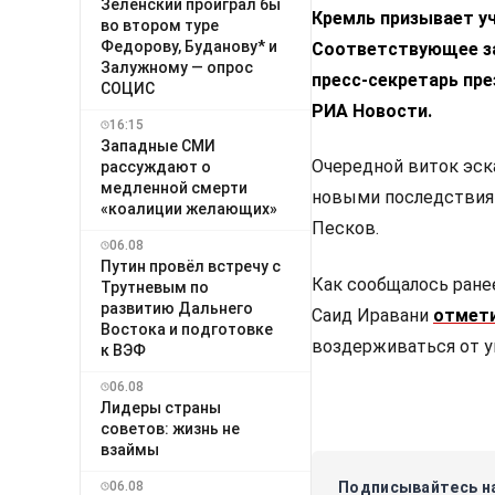
Зеленский проиграл бы
Кремль призывает уч
во втором туре
Федорову, Буданову* и
Соответствующее за
Залужному — опрос
пресс-секретарь пр
СОЦИС
РИА Новости.
16:15
Западные СМИ
Очередной виток эск
рассуждают о
медленной смерти
новыми последствиям
«коалиции желающих»
Песков.
06.08
Путин провёл встречу с
Как сообщалось ране
Трутневым по
развитию Дальнего
Саид Иравани
отмет
Востока и подготовке
воздерживаться от уг
к ВЭФ
06.08
Лидеры страны
советов: жизнь не
взаймы
06.08
Подписывайтесь на