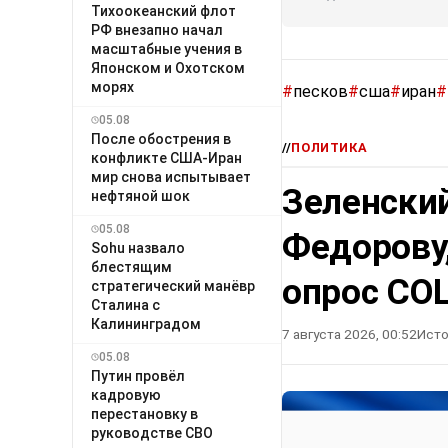
Тихоокеанский флот
РФ внезапно начал
масштабные учения в
Японском и Охотском
морях
#
песков
#
сша
#
иран
#
05.08
После обострения в
//
ПОЛИТИКА
конфликте США-Иран
мир снова испытывает
Зеленский
нефтяной шок
05.08
Федорову
Sohu назвало
блестящим
опрос СО
стратегический манёвр
Сталина с
Калининградом
7 августа 2026, 00:52
Исто
05.08
Путин провёл
кадровую
перестановку в
руководстве СВО