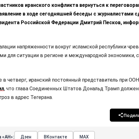
астников иранского конфликта вернуться к переговора
явление в ходе сегодняшней беседы c журналистами с
езидента Российской Федерации Дмитрий Песков, инфо
алации напряженности вокруг исламской республики чрев
и для ситуации в регионе и международной экономики, с
е в четверг, иранский постоянный представитель при ОО
ил
, что глава Соединенных Штатов Дональд Трамп должен
роз в адрес Тегерана.
Подел
 «АН»:
Дзен
ВКонтакте
МАХ