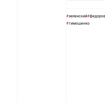
#
зеленский
#
федоро
#
тимошенко