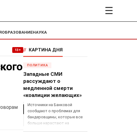
☰
Я
ОБРАЗОВАНИЕ
НАУКА
//
КАРТИНА ДНЯ
13+
кого
ПОЛИТИКА
Западные СМИ
,
рассуждают о
медленной смерти
«коалиции желающих»
Источники на Банковой
говорам
сообщают о проблемах для
бандеровщины, которые все
больше нарастают на
международном поле, что
сильно ударит по позициям