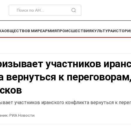
КА
ОБЩЕСТВО
В МИРЕ
АРМИЯ
ПРОИСШЕСТВИЯ
КУЛЬТУРА
ИСТОРИ
ризывает участников иранс
 вернуться к переговорам
есков
ывает участников иранского конфликта вернуться к пере
чник:
РИА Новости