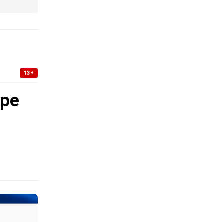
13+
уре