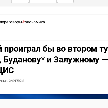
переговоры
#
экономика
 проиграл бы во втором т
, Буданову* и Залужному —
ЦИС
чник:
ЗАУГЛОМ