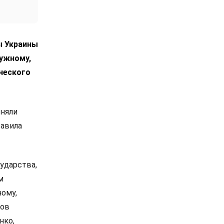
ы Украины
лужному,
ческого
иняли
тавила
ударства,
м
ному,
сов
нко,