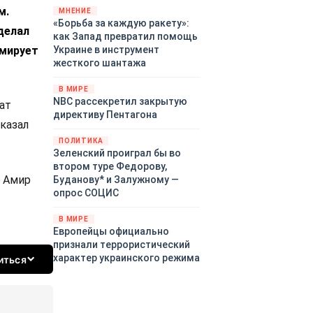
м.
«страны 404» в следующем
МНЕНИЕ
«Борьба за каждую ракету»:
году. Однако киевские
делал
как Запад превратил помощь
временщики не торопятся
рмирует
Украине в инструмент
заключать мир - ведь есть
жесткого шантажа
поддержка в ЕС.
Политический кризис в
В МИРЕ
Британии и Германии, выборы
NBC рассекретил закрытую
ат
во Франции могут полностью
директиву Пентагона
изменить геополитический
казал
ландшафт в мире, пока
ПОЛИТИКА
Зеленский ожидает выборов
Зеленский проиграл бы во
в США.
втором туре Федорову,
Н Амир
Буданову* и Залужному —
опрос СОЦИС
В МИРЕ
Европейцы официально
признали террористический
характер украинского режима
иться