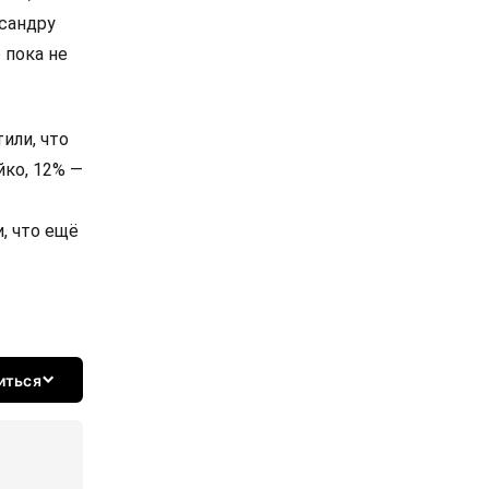
сандру
 пока не
или, что
йко, 12% —
, что ещё
иться