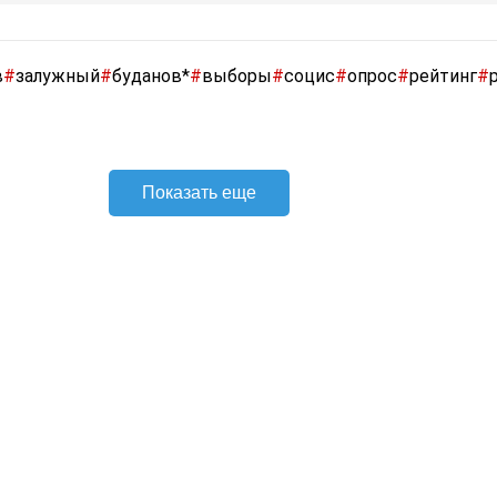
в
#
залужный
#
буданов*
#
выборы
#
социс
#
опрос
#
рейтинг
#
Показать еще