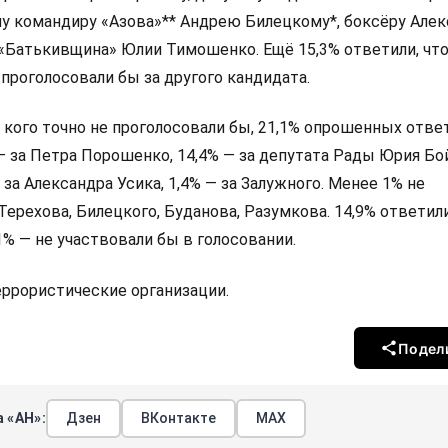
у командиру «Азова»** Андрею Билецкому*, боксёру Алек
 «Батькивщина» Юлии Тимошенко. Ещё 15,3% ответили, что
 проголосовали бы за другого кандидата.
а кого точно не проголосовали бы, 21,1% опрошенных ответ
 — за Петра Порошенко, 14,4% — за депутата Рады Юрия Бо
 за Александра Усика, 1,4% — за Залужного. Менее 1% не
Терехова, Билецкого, Буданова, Разумкова. 14,9% ответили
,1% — не участвовали бы в голосовании.
террористические организации.
Подел
 «АН»:
Дзен
ВКонтакте
МАХ