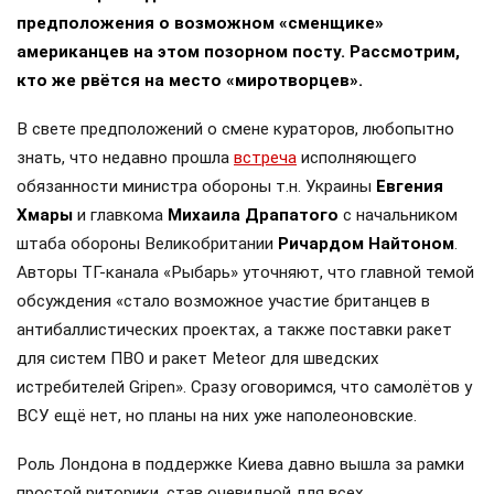
предположения о возможном «сменщике»
американцев на этом позорном посту. Рассмотрим,
кто же рвётся на место «миротворцев».
В свете предположений о смене кураторов, любопытно
знать, что недавно прошла
встреча
исполняющего
обязанности министра обороны т.н. Украины
Евгения
Хмары
и главкома
Михаила Драпатого
с начальником
штаба обороны Великобритании
Ричардом Найтоном
.
Авторы ТГ-канала «Рыбарь» уточняют, что главной темой
обсуждения «стало возможное участие британцев в
антибаллистических проектах, а также поставки ракет
для систем ПВО и ракет Meteor для шведских
истребителей Gripen». Сразу оговоримся, что самолётов у
ВСУ ещё нет, но планы на них уже наполеоновские.
Роль Лондона в поддержке Киева давно вышла за рамки
простой риторики, став очевидной для всех