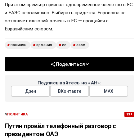
При этом премьер признал: одновременное членство в ЕС
и ЕАЭС невозможно. Выбирать придётся. Евросоюз не
оставляет иллюзий: хочешь в ЕС — прощайся с
Евразийским союзом.
пашинян
армения
ес
еаэс
#
#
#
#
Поделиться
Подписывайтесь на «АН»:
Дзен
ВКонтакте
МАХ
//
ПОЛИТИКА
13+
Путин провёл телефонный разговор с
президентом ОАЭ