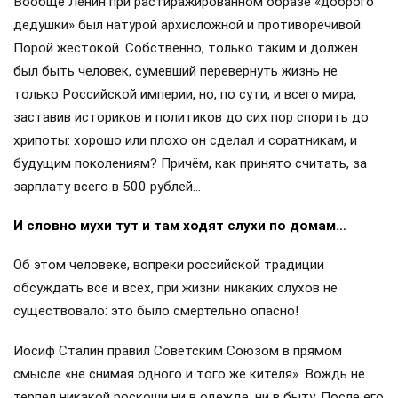
Вообще Ленин при растиражированном образе «доброго
дедушки» был натурой архисложной и противоречивой.
Порой жестокой. Собственно, только таким и должен
был быть человек, сумевший перевернуть жизнь не
только Российской империи, но, по сути, и всего мира,
заставив историков и политиков до сих пор спорить до
хрипоты: хорошо или плохо он сделал и соратникам, и
будущим поколениям? Причём, как принято считать, за
зарплату всего в 500 рублей…
И словно мухи тут и там ходят слухи по домам…
Об этом человеке, вопреки российской традиции
обсуждать всё и всех, при жизни никаких слухов не
существовало: это было смертельно опасно!
Иосиф Сталин правил Советским Союзом в прямом
смысле «не снимая одного и того же кителя». Вождь не
терпел никакой роскоши ни в одежде, ни в быту. После его