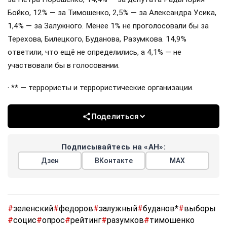
Бойко, 12% — за Тимошенко, 2,5% — за Александра Усика,
1,4% — за Залужного. Менее 1% не проголосовали бы за
Терехова, Билецкого, Буданова, Разумкова. 14,9%
ответили, что ещё не определились, а 4,1% — не
участвовали бы в голосовании.
· ** — террористы и террористические организации.
Поделиться
Подписывайтесь на «АН»:
Дзен
ВКонтакте
МАХ
#
зеленский
#
федоров
#
залужный
#
буданов*
#
выборы
#
социс
#
опрос
#
рейтинг
#
разумков
#
тимошенко