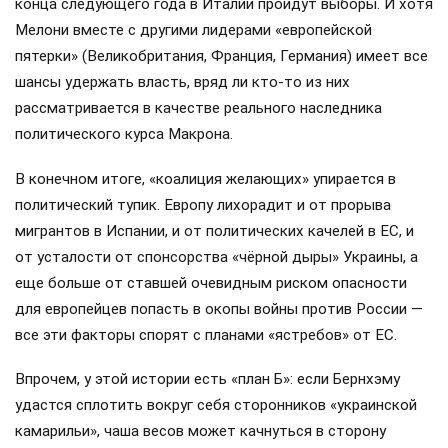
конца следующего года в Италии пройдут выборы. И хотя
Мелони вместе с другими лидерами «европейской
пятерки» (Великобритания, Франция, Германия) имеет все
шансы удержать власть, вряд ли кто-то из них
рассматривается в качестве реального наследника
политического курса Макрона.
В конечном итоге, «коалиция желающих» упирается в
политический тупик. Европу лихорадит и от прорыва
мигрантов в Испании, и от политических качелей в ЕС, и
от усталости от спонсорства «чёрной дыры» Украины, а
еще больше от ставшей очевидным риском опасности
для европейцев попасть в окопы войны против России —
все эти факторы спорят с планами «ястребов» от ЕС.
Впрочем, у этой истории есть «план Б»: если Бернхэму
удастся сплотить вокруг себя сторонников «украинской
камарильи», чаша весов может качнуться в сторону