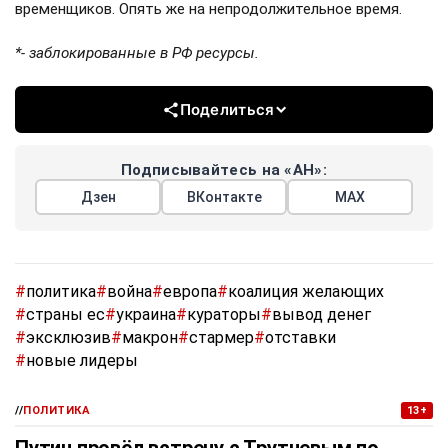
временщиков. Опять же на непродолжительное время.
*- заблокированные в РФ ресурсы.
Поделиться
Подписывайтесь на «АН»:
Дзен
ВКонтакте
МАХ
#
политика
#
война
#
европа
#
коалиция желающих
#
страны ес
#
украина
#
кураторы
#
вывод денег
#
эксклюзив
#
макрон
#
стармер
#
отставки
#
новые лидеры
//
ПОЛИТИКА
13+