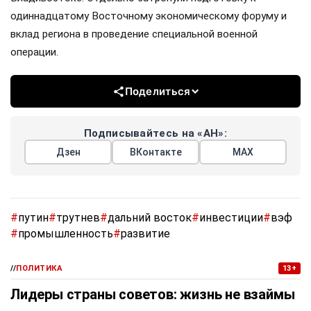
одиннадцатому Восточному экономическому форуму и
вклад региона в проведение специальной военной
операции.
Поделиться
Подписывайтесь на «АН»:
Дзен
ВКонтакте
МАХ
#
путин
#
трутнев
#
дальний восток
#
инвестиции
#
вэф
#
промышленность
#
развитие
//
ПОЛИТИКА
13+
Лидеры страны советов: жизнь не взаймы