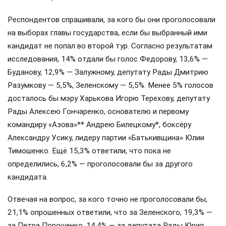
Респондентов спрашивали, за кого бы они проголосовали
на выборах главы государства, если бы выбранный ими
кандидат не попал во второй тур. Согласно результатам
исследования, 14% отдали бы голос Федорову, 13,6% —
Буданову, 12,9% — Залужному, депутату Рады Дмитрию
Разумкову — 5,5%, Зеленскому — 5,5%. Менее 5% голосов
досталось бы мэру Харькова Игорю Терехову, депутату
Рады Алексею Гончаренко, основателю и первому
командиру «Азова»** Андрею Билецкому*, боксёру
Александру Усику, лидеру партии «Батькивщина» Юлии
Тимошенко. Ещё 15,3% ответили, что пока не
определились, 6,2% — проголосовали бы за другого
кандидата.
Отвечая на вопрос, за кого точно не проголосовали бы,
21,1% опрошенных ответили, что за Зеленского, 19,3% —
за Петра Порошенко, 14,4% — за депутата Рады Юрия