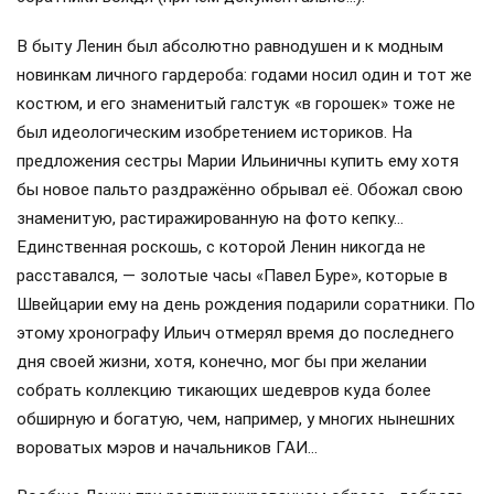
В быту Ленин был абсолютно равнодушен и к модным
новинкам личного гардероба: годами носил один и тот же
костюм, и его знаменитый галстук «в горошек» тоже не
был идеологическим изобретением историков. На
предложения сестры Марии Ильиничны купить ему хотя
бы новое пальто раздражённо обрывал её. Обожал свою
знаменитую, растиражированную на фото кепку…
Единственная роскошь, с которой Ленин никогда не
расставался, — золотые часы «Павел Буре», которые в
Швейцарии ему на день рождения подарили соратники. По
этому хронографу Ильич отмерял время до последнего
дня своей жизни, хотя, конечно, мог бы при желании
собрать коллекцию тикающих шедевров куда более
обширную и богатую, чем, например, у многих нынешних
вороватых мэров и начальников ГАИ…