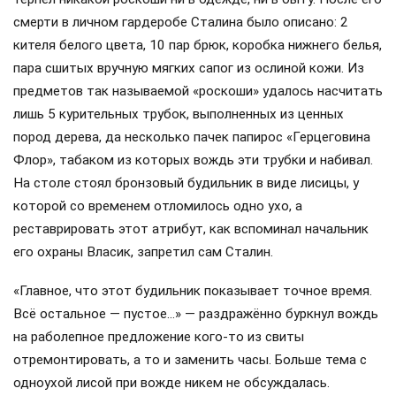
смерти в личном гардеробе Сталина было описано: 2
кителя белого цвета, 10 пар брюк, коробка нижнего белья,
пара сшитых вручную мягких сапог из ослиной кожи. Из
предметов так называемой «роскоши» удалось насчитать
лишь 5 курительных трубок, выполненных из ценных
пород дерева, да несколько пачек папирос «Герцеговина
Флор», табаком из которых вождь эти трубки и набивал.
На столе стоял бронзовый будильник в виде лисицы, у
которой со временем отломилось одно ухо, а
реставрировать этот атрибут, как вспоминал начальник
его охраны Власик, запретил сам Сталин.
«Главное, что этот будильник показывает точное время.
Всё остальное — пустое…» — раздражённо буркнул вождь
на раболепное предложение кого-то из свиты
отремонтировать, а то и заменить часы. Больше тема с
одноухой лисой при вожде никем не обсуждалась.