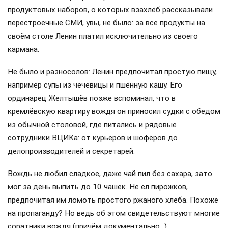
продуктовых наборов, о которых взахлёб рассказывали
перестроечные СМИ, увы, не было: за все продукты на
своём столе Ленин платил исключительно из своего
кармана.
Не было и разносолов: Ленин предпочитал простую пищу,
например супы из чечевицы и пшённую кашу. Его
ординарец Желтышёв позже вспоминал, что в
кремлёвскую квартиру вождя он приносил судки с обедом
из обычной столовой, где питались и рядовые
сотрудники ВЦИКа: от курьеров и шофёров до
делопроизводителей и секретарей.
Вождь не любил сладкое, даже чай пил без сахара, зато
мог за день выпить до 10 чашек. Не ел пирожков,
предпочитая им ломоть простого ржаного хлеба. Похоже
на пропаганду? Но ведь об этом свидетельствуют многие
соратники вождя (причём документально…).