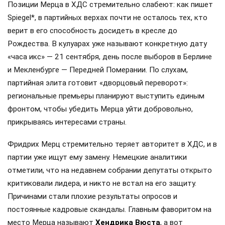
Позиции Мерца в ХДС стремительно слабеют: как пишет
Spiegel*, в партийных верхах почти не осталось тех, кто
верит в его способность досидеть в кресле до
Рождества. В кулуарах уже называют конкретную дату
«часа икс» — 21 сентября, день после выборов в Берлине
и Мекленбурге — Передней Померании. По слухам,
партийная элита готовит «дворцовый переворот»:
региональные премьеры планируют выступить единым
фронтом, чтобы убедить Мерца уйти добровольно,
прикрываясь интересами страны.
Фридрих Мерц стремительно теряет авторитет в ХДС, и в
партии уже ищут ему замену. Немецкие аналитики
отметили, что на недавнем собрании депутаты открыто
критиковали лидера, и никто не встал на его защиту.
Причинами стали плохие результаты опросов и
постоянные кадровые скандалы. Главным фаворитом на
место Мерца называют
Хендрика Вюста
, а вот