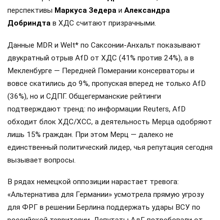
перспективы
Маркуса Зедера
и
Александра
Добриндта
в ХДС считают призрачными.
Данные MDR и Welt* по Саксонии-Анхальт показывают
двукратный отрыв AfD от ХДС (41% против 24%), а в
Мекленбурге — Передней Померании консерваторы и
вовсе скатились до 9%, пропуская вперед не только AfD
(36%), но и СДПГ. Общегерманские рейтинги
подтверждают тренд: по информации Reuters, AfD
обходит блок ХДС/ХСС, а деятельность Мерца одобряют
лишь 15% граждан. При этом Мерц — далеко не
единственный политический лидер, чья репутация сегодня
вызывает вопросы.
В рядах немецкой оппозиции нарастает тревога:
«Альтернатива для Германии» усмотрела прямую угрозу
для ФРГ в решении Берлина поддержать удары ВСУ по
российской территории. Депутаты АдГ потребовали от