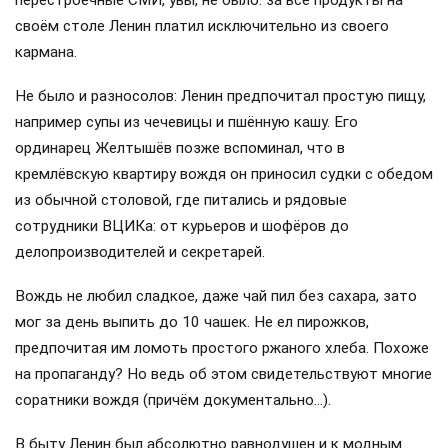
своём столе Ленин платил исключительно из своего
кармана.
Не было и разносолов: Ленин предпочитал простую пищу,
например супы из чечевицы и пшённую кашу. Его
ординарец Желтышёв позже вспоминал, что в
кремлёвскую квартиру вождя он приносил судки с обедом
из обычной столовой, где питались и рядовые
сотрудники ВЦИКа: от курьеров и шофёров до
делопроизводителей и секретарей.
Вождь не любил сладкое, даже чай пил без сахара, зато
мог за день выпить до 10 чашек. Не ел пирожков,
предпочитая им ломоть простого ржаного хлеба. Похоже
на пропаганду? Но ведь об этом свидетельствуют многие
соратники вождя (причём документально…).
В быту Ленин был абсолютно равнодушен и к модным