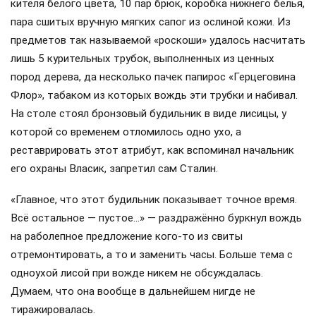
кителя белого цвета, 10 пар брюк, коробка нижнего белья,
пара сшитых вручную мягких сапог из ослиной кожи. Из
предметов так называемой «роскоши» удалось насчитать
лишь 5 курительных трубок, выполненных из ценных
пород дерева, да несколько пачек папирос «Герцеговина
Флор», табаком из которых вождь эти трубки и набивал.
На столе стоял бронзовый будильник в виде лисицы, у
которой со временем отломилось одно ухо, а
реставрировать этот атрибут, как вспоминал начальник
его охраны Власик, запретил сам Сталин.
«Главное, что этот будильник показывает точное время.
Всё остальное — пустое…» — раздражённо буркнул вождь
на раболепное предложение кого-то из свиты
отремонтировать, а то и заменить часы. Больше тема с
одноухой лисой при вожде никем не обсуждалась.
Думаем, что она вообще в дальнейшем нигде не
тиражировалась.