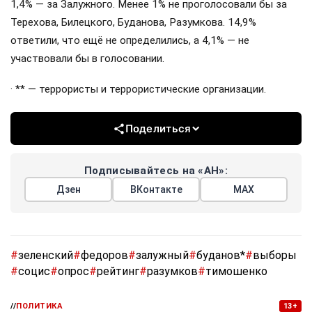
1,4% — за Залужного. Менее 1% не проголосовали бы за
Терехова, Билецкого, Буданова, Разумкова. 14,9%
ответили, что ещё не определились, а 4,1% — не
участвовали бы в голосовании.
· ** — террористы и террористические организации.
Поделиться
Подписывайтесь на «АН»:
Дзен
ВКонтакте
МАХ
#
зеленский
#
федоров
#
залужный
#
буданов*
#
выборы
#
социс
#
опрос
#
рейтинг
#
разумков
#
тимошенко
//
ПОЛИТИКА
13+