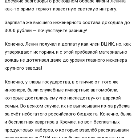
досужие разговоры о роскошном образе жизни Ленина
как-то зримо теряют известную светскую интригу.
Зарплата же высшего инженерного состава доходила до
3000 рублей — почувствуйте разницу!
Конечно, Ленин получал и доплату как член ВЦИК, но, как
утверждают историки, и с этой прибавкой материально
вождь не дотягивал даже до уровня главного инженера
крупного завода!
Конечно, у главы государства, в отличие от того же
инженера, были служебные импортные автомобили,
которые достались ему «по наследству» от царской
семьи. Во всяком случае, их не выписывали из-за рубежа
за счёт небогатого российского бюджета. Конечно, была
и бесплатная квартира в Кремле, но вот бесплатных
продуктовых наборов, о которых взахлёб рассказывали
перестроечные СМИ, увы, не было: за все продукты на