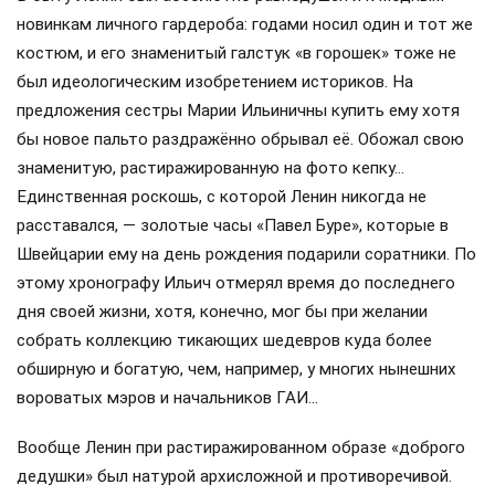
новинкам личного гардероба: годами носил один и тот же
костюм, и его знаменитый галстук «в горошек» тоже не
был идеологическим изобретением историков. На
предложения сестры Марии Ильиничны купить ему хотя
бы новое пальто раздражённо обрывал её. Обожал свою
знаменитую, растиражированную на фото кепку…
Единственная роскошь, с которой Ленин никогда не
расставался, — золотые часы «Павел Буре», которые в
Швейцарии ему на день рождения подарили соратники. По
этому хронографу Ильич отмерял время до последнего
дня своей жизни, хотя, конечно, мог бы при желании
собрать коллекцию тикающих шедевров куда более
обширную и богатую, чем, например, у многих нынешних
вороватых мэров и начальников ГАИ…
Вообще Ленин при растиражированном образе «доброго
дедушки» был натурой архисложной и противоречивой.