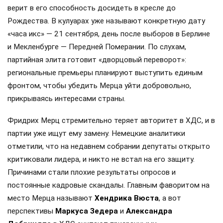
верит в его способность досидеть в кресле до
Рождества. В кулуарах уже называют конкретную дату
«часа икс» — 21 сентября, день после выборов в Берлине
и Мекленбурге — Передней Померании. По слухам,
партийная элита готовит «дворцовый переворот»:
региональные премьеры планируют выступить единым
фронтом, чтобы убедить Мерца уйти добровольно,
прикрываясь интересами страны.
Фридрих Мерц стремительно теряет авторитет в ХДС, и в
партии уже ищут ему замену. Немецкие аналитики
отметили, что на недавнем собрании депутаты открыто
критиковали лидера, и никто не встал на его защиту.
Причинами стали плохие результаты опросов и
постоянные кадровые скандалы. Главным фаворитом на
место Мерца называют
Хендрика Вюста
, а вот
перспективы
Маркуса Зедера
и
Александра