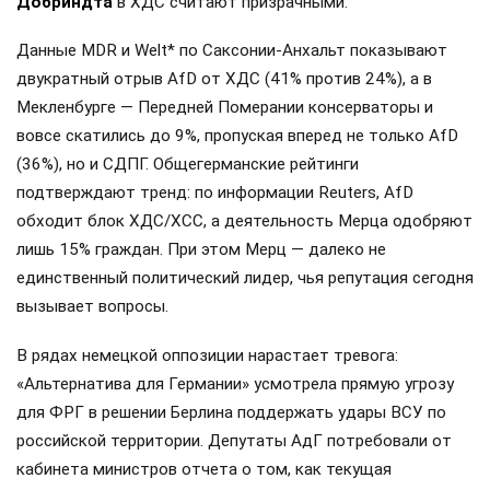
Добриндта
в ХДС считают призрачными.
Данные MDR и Welt* по Саксонии-Анхальт показывают
двукратный отрыв AfD от ХДС (41% против 24%), а в
Мекленбурге — Передней Померании консерваторы и
вовсе скатились до 9%, пропуская вперед не только AfD
(36%), но и СДПГ. Общегерманские рейтинги
подтверждают тренд: по информации Reuters, AfD
обходит блок ХДС/ХСС, а деятельность Мерца одобряют
лишь 15% граждан. При этом Мерц — далеко не
единственный политический лидер, чья репутация сегодня
вызывает вопросы.
В рядах немецкой оппозиции нарастает тревога:
«Альтернатива для Германии» усмотрела прямую угрозу
для ФРГ в решении Берлина поддержать удары ВСУ по
российской территории. Депутаты АдГ потребовали от
кабинета министров отчета о том, как текущая