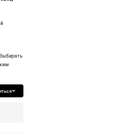
ой
 Выбирать
ским
иться