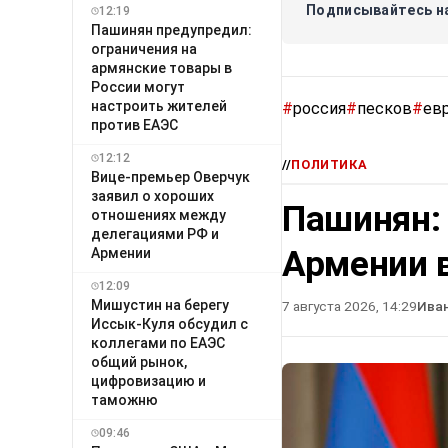
Подписывайтесь на
12:19
Пашинян предупредил:
ограничения на
армянские товары в
России могут
настроить жителей
#
россия
#
песков
#
ев
против ЕАЭС
12:12
//
ПОЛИТИКА
Вице-премьер Оверчук
заявил о хороших
Пашинян:
отношениях между
делегациями РФ и
Армении в
Армении
12:09
Мишустин на берегу
7 августа 2026, 14:29
Ива
Иссык-Куля обсудил с
коллегами по ЕАЭС
общий рынок,
цифровизацию и
таможню
09:46