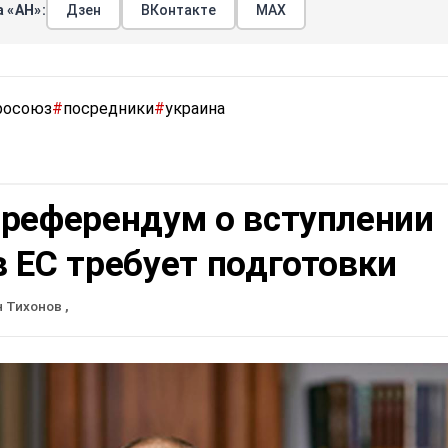
 «АН»:
Дзен
ВКонтакте
МАХ
росоюз
#
посредники
#
украина
 референдум о вступлении
 ЕС требует подготовки
н Тихонов
,