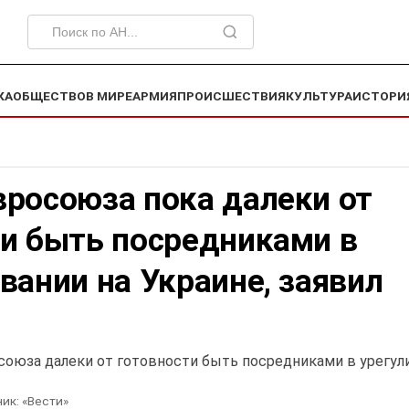
КА
ОБЩЕСТВО
В МИРЕ
АРМИЯ
ПРОИСШЕСТВИЯ
КУЛЬТУРА
ИСТОРИ
вросоюза пока далеки от
ти быть посредниками в
вании на Украине, заявил
союза далеки от готовности быть посредниками в урегул
ик:
«Вести»