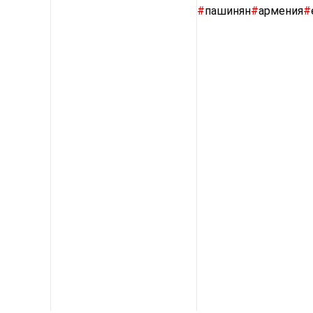
#
пашинян
#
армения
#