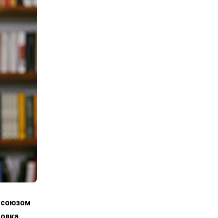
росоюзом
овка,