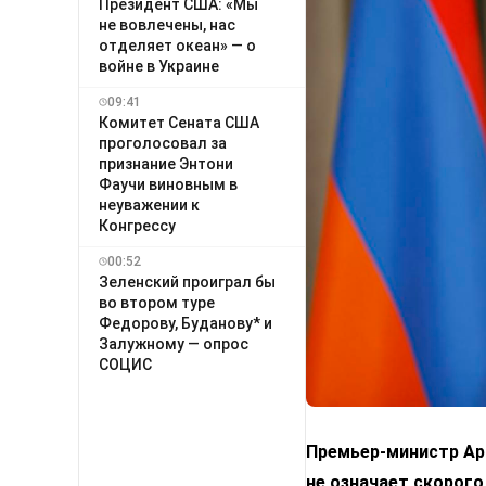
Президент США: «Мы
не вовлечены, нас
отделяет океан» — о
войне в Украине
09:41
Комитет Сената США
проголосовал за
признание Энтони
Фаучи виновным в
неуважении к
Конгрессу
00:52
Зеленский проиграл бы
во втором туре
Федорову, Буданову* и
Залужному — опрос
СОЦИС
Премьер-министр Арм
не означает скорого