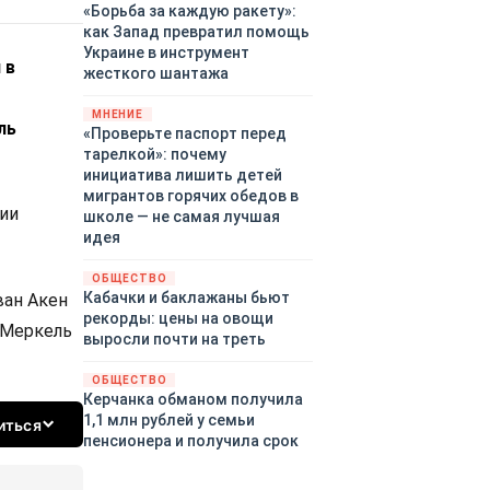
«Борьба за каждую ракету»:
как Запад превратил помощь
Украине в инструмент
 в
жесткого шантажа
МНЕНИЕ
ль
«Проверьте паспорт перед
тарелкой»: почему
инициатива лишить детей
мигрантов горячих обедов в
ции
школе — не самая лучшая
идея
ОБЩЕСТВО
Кабачки и баклажаны бьют
ван Акен
рекорды: цены на овощи
 Меркель
выросли почти на треть
ОБЩЕСТВО
Керчанка обманом получила
1,1 млн рублей у семьи
иться
пенсионера и получила срок