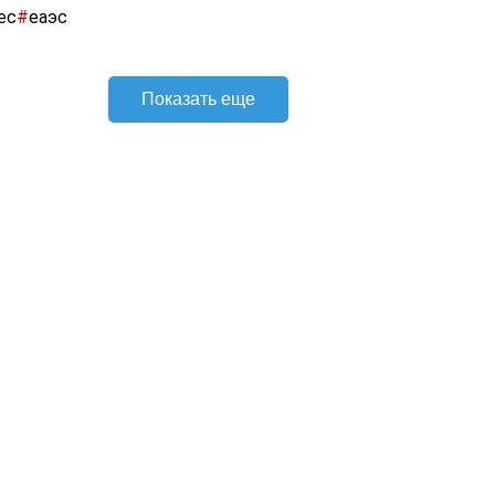
ес
#
еаэс
Показать еще