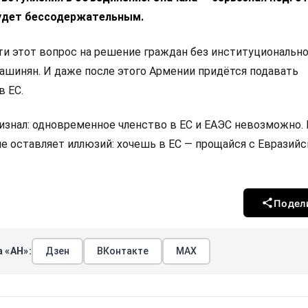
удет бессодержательным.
 этот вопрос на решение граждан без институциональн
Пашинян. И даже после этого Армении придётся подавать
в ЕС.
изнал: одновременное членство в ЕС и ЕАЭС невозможно.
не оставляет иллюзий: хочешь в ЕС — прощайся с Евразий
Подел
 «АН»:
Дзен
ВКонтакте
МАХ