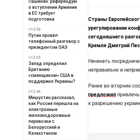
Пашинян: референдум
о вступлении Армении
в ЕС требует
Страны Европейског
подготовки
урегулировании конф
13:58
Путин провёл
сегодняшнего разго
телефонный разговор с
Кремля Дмитрий Пес
президентом ОАЭ
13:55
Начинать посредниче
Запад определил
Британию
неправильно и непри
«сменщиком» США в
поддержке Украины?
Ранее во вторник со
12:46
предложил
привлечь
Мишустин рассказал,
к разрешению украин
как Россия перешла на
электронные
железнодорожные
перевозки с
Белоруссией и
Казахстаном