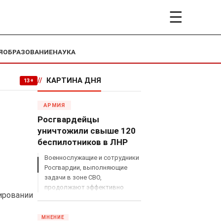
☰
Я
ОБРАЗОВАНИЕ
НАУКА
//
КАРТИНА ДНЯ
13+
АРМИЯ
Росгвардейцы
уничтожили свыше 120
беспилотников в ЛНР
Военнослужащие и сотрудники
Росгвардии, выполняющие
задачи в зоне СВО,
продолжают эффективно
ировании
противодействовать угрозам
с воздуха.
МНЕНИЕ