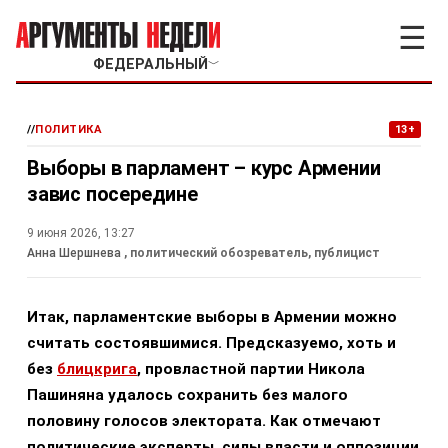
☰
ФЕДЕРАЛЬНЫЙ
﹀
//
ПОЛИТИКА
13+
Выборы в парламент – курс Армении
завис посередине
9 июня 2026, 13:27
Анна Шершнева
, политический обозреватель, публицист
Итак, парламентские выборы в Армении можно
считать состоявшимися. Предсказуемо, хоть и
без
блицкрига
, провластной партии Никола
Пашиняна удалось сохранить без малого
половину голосов электората. Как отмечают
политические эксперты, силы власти и оппозиции