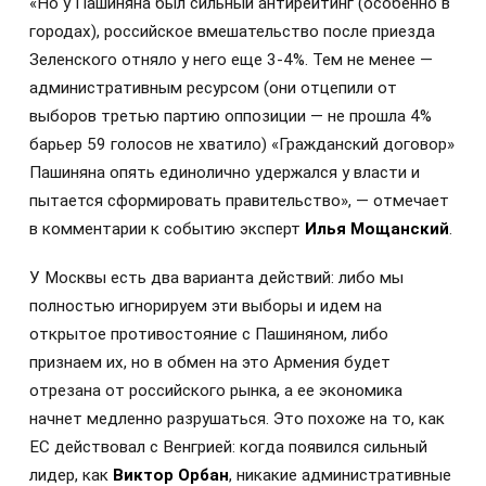
«Но у Пашиняна был сильный антирейтинг (особенно в
городах), российское вмешательство после приезда
Зеленского отняло у него еще 3-4%. Тем не менее —
административным ресурсом (они отцепили от
выборов третью партию оппозиции — не прошла 4%
барьер 59 голосов не хватило) «Гражданский договор»
Пашиняна опять единолично удержался у власти и
пытается сформировать правительство», — отмечает
в комментарии к событию эксперт
Илья Мощанский
.
У Москвы есть два варианта действий: либо мы
полностью игнорируем эти выборы и идем на
открытое противостояние с Пашиняном, либо
признаем их, но в обмен на это Армения будет
отрезана от российского рынка, а ее экономика
начнет медленно разрушаться. Это похоже на то, как
ЕС действовал с Венгрией: когда появился сильный
лидер, как
Виктор Орбан
, никакие административные