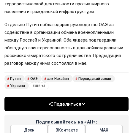
террористической деятельности против мирного
населения и гражданской инфраструктуры.
Отдельно Путин поблагодарил руководство ОАЭ за
содействие в организации обмена военнопленными
между Россией и Украиной. Оба лидера подтвердили
обоюдную заинтересованность в дальнейшем развитии
российско-эмиратского сотрудничества. Предыдущий
разговор между ними состоялся в мае.
Путин
ОАЭ
аль Нахайян
Персидский залив
#
#
#
#
Украина
#
ЕЩЕ +3
Поделиться
Подписывайтесь на «АН»:
Дзен
ВКонтакте
МАХ