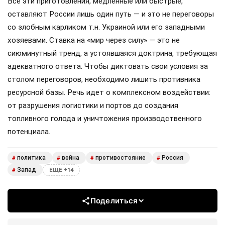
Все эти приготовления, медленные или быстрые,
оставляют России лишь один путь — и это не переговоры
со злобным карликом т.н. Украиной или его западными
хозяевами. Ставка на «мир через силу» — это не
сиюминутный тренд, а устоявшаяся доктрина, требующая
адекватного ответа. Чтобы диктовать свои условия за
столом переговоров, необходимо лишить противника
ресурсной базы. Речь идет о комплексном воздействии:
от разрушения логистики и портов до создания
топливного голода и уничтожения производственного
потенциала.
политика
война
противостояние
Россия
#
#
#
#
Запад
#
ЕЩЕ +14
Поделиться