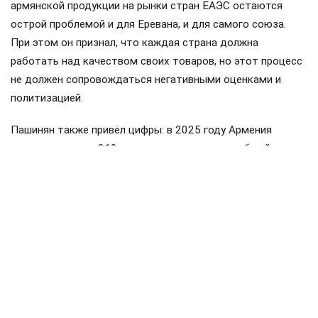
армянской продукции на рынки стран ЕАЭС остаются
острой проблемой и для Еревана, и для самого союза.
При этом он признал, что каждая страна должна
работать над качеством своих товаров, но этот процесс
не должен сопровождаться негативными оценками и
политизацией.
Пашинян также привёл цифры: в 2025 году Армения
направила около 319 миллионов долларов в общий
бюджет ввозных таможенных пошлин ЕАЭС, а получила
обратно примерно 175 миллионов. Импорт Армении из
стран союза составил около пяти миллиардов долларов,
экспорт — примерно 3,2 миллиарда. По его словам, это
доказывает, что Армения является не просто
участником, а значительным потребителем товаров и
услуг государств ЕАЭС.
Пашинян
Армения
ЕАЭС
Россия
поставки
#
#
#
#
#