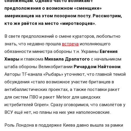
снабженцам. Однако часто возникают
предположения о возможном «сменщике»
американцев на этом позорном посту. Рассмотрим,
кто же рвётся на место «миротворцев».
В свете предположений о смене кураторов, любопытно
знать, что недавно прошла
встреча
исполняющего
обязанности министра обороны т.н. Украины
Евгения
Хмары
и главкома
Михаила Драпатого
с начальником
штаба обороны Великобритании
Ричардом Найтоном
.
Авторы ТГ-канала «Рыбарь» уточняют, что главной темой
обсуждения «стало возможное участие британцев в
антибаллистических проектах, а также поставки ракет
для систем ПВО и ракет Meteor для шведских
истребителей Gripen». Сразу оговоримся, что самолётов у
ВСУ ещё нет, но планы на них уже наполеоновские.
Роль Лондона в поддержке Киева давно вышла за рамки