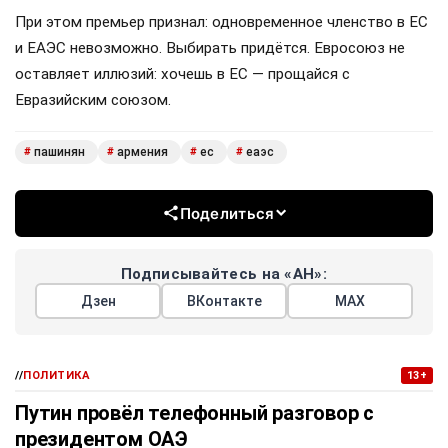
При этом премьер признал: одновременное членство в ЕС
и ЕАЭС невозможно. Выбирать придётся. Евросоюз не
оставляет иллюзий: хочешь в ЕС — прощайся с
Евразийским союзом.
пашинян
армения
ес
еаэс
#
#
#
#
Поделиться
Подписывайтесь на «АН»:
Дзен
ВКонтакте
МАХ
//
ПОЛИТИКА
13+
Путин провёл телефонный разговор с
президентом ОАЭ