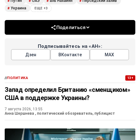
Путин
ОАЭ
аль Нахайян
Персидский залив
#
#
#
#
Украина
#
ЕЩЕ +3
Поделиться
Подписывайтесь на «АН»:
Дзен
ВКонтакте
МАХ
//
ПОЛИТИКА
13+
Запад определил Британию «сменщиком»
США в поддержке Украины?
7 августа 2026, 13:55
Анна Шершнева
, политический обозреватель, публицист