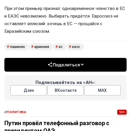
При этом премьер признал: одновременное членство в ЕС
и ЕАЭС невозможно. Выбирать придётся. Евросоюз не
оставляет иллюзий: хочешь в ЕС — прощайся с
Евразийским союзом.
пашинян
армения
ес
еаэс
#
#
#
#
Поделиться
Подписывайтесь на «АН»:
Дзен
ВКонтакте
МАХ
//
ПОЛИТИКА
13+
Путин провёл телефонный разговор с
президентом ОАЭ