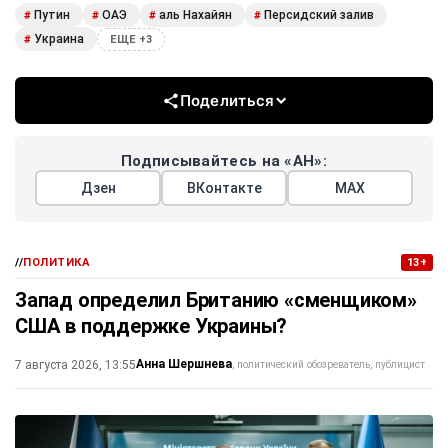
Путин
ОАЭ
аль Нахайян
Персидский залив
#
#
#
#
Украина
#
ЕЩЕ +3
Поделиться
Подписывайтесь на «АН»:
Дзен
ВКонтакте
МАХ
//
ПОЛИТИКА
13+
Запад определил Британию «сменщиком»
США в поддержке Украины?
Анна Шершнева
7 августа 2026, 13:55
политический обозреватель, публицист