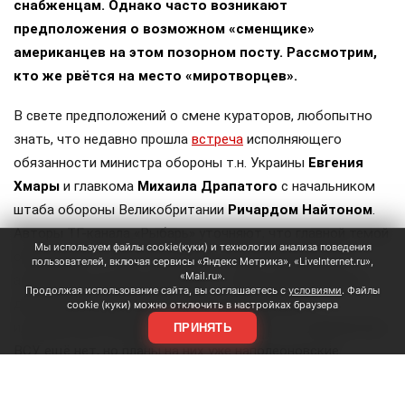
снабженцам. Однако часто возникают
предположения о возможном «сменщике»
американцев на этом позорном посту. Рассмотрим,
кто же рвётся на место «миротворцев».
В свете предположений о смене кураторов, любопытно
знать, что недавно прошла
встреча
исполняющего
обязанности министра обороны т.н. Украины
Евгения
Хмары
и главкома
Михаила Драпатого
с начальником
штаба обороны Великобритании
Ричардом Найтоном
.
Авторы ТГ-канала «Рыбарь» уточняют, что главной темой
Мы используем файлы cookie(куки) и технологии анализа поведения
обсуждения «стало возможное участие британцев в
пользователей, включая сервисы «Яндекс Метрика», «LiveInternet.ru»,
«Mail.ru».
антибаллистических проектах, а также поставки ракет
Продолжая использование сайта, вы соглашаетесь с
условиями
. Файлы
для систем ПВО и ракет Meteor для шведских
cookie (куки) можно отключить в настройках браузера
истребителей Gripen». Сразу оговоримся, что самолётов у
ПРИНЯТЬ
ВСУ ещё нет, но планы на них уже наполеоновские.
Роль Лондона в поддержке Киева давно вышла за рамки