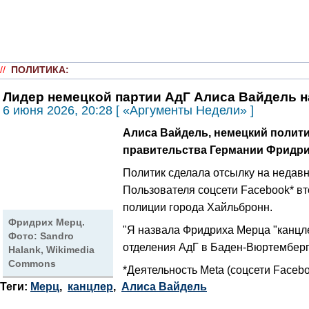
//
ПОЛИТИКА
:
Лидер немецкой партии АдГ Алиса Вайдель 
6 июня 2026, 20:28 [ «Аргументы Недели» ]
Алиса Вайдель, немецкий полити
правительства Германии Фридри
Политик сделала отсылку на недав
Пользователя соцсети Facebook* вт
полиции города Хайльбронн.
Фридрих Мерц.
"Я назвала Фридриха Мерца "канцлер
Фото: Sandro
отделения АдГ в Баден-Вюртемберг
Halank, Wikimedia
Commons
*Деятельность Meta (соцсети Facebo
Теги:
Мерц
,
канцлер
,
Алиса Вайдель