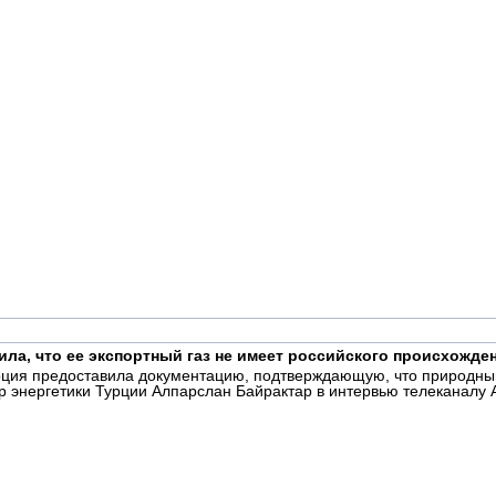
ила, что ее экспортный газ не имеет российского происхожде
рция предоставила документацию, подтверждающую, что природный
 энергетики Турции Алпарслан Байрактар в интервью телеканалу A