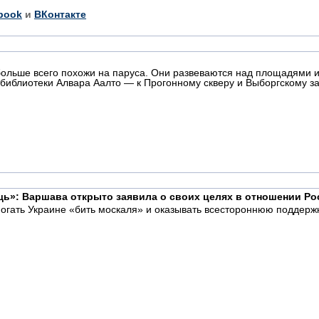
book
и
ВКонтакте
больше всего похожи на паруса. Они развеваются над площадями 
 библиотеки Алвара Аалто — к Прогонному скверу и Выборгскому за
щь»: Варшава открыто заявила о своих целях в отношении Ро
гать Украине «бить москаля» и оказывать всестороннюю поддержку