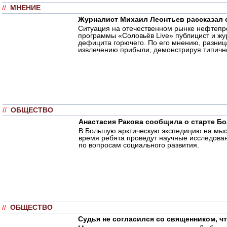
//
МНЕНИЕ
Журналист Михаил Леонтьев рассказал о
Ситуация на отечественном рынке нефтепро
программы «Соловьёв Live» публицист и ж
дефицита горючего. По его мнению, разниц
извлечению прибыли, демонстрируя типичн
//
ОБЩЕСТВО
Анастасия Ракова сообщила о старте Б
В Большую арктическую экспедицию на мыс 
время ребята проведут научные исследова
по вопросам социального развития.
//
ОБЩЕСТВО
Судья не согласился со священником, ч