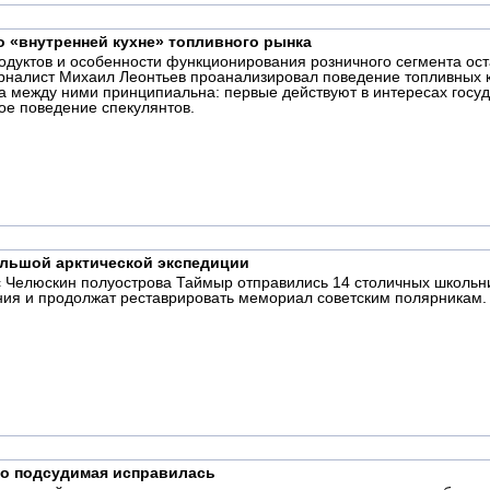
 «внутренней кухне» топливного рынка
дуктов и особенности функционирования розничного сегмента ост
урналист Михаил Леонтьев проанализировал поведение топливных 
а между ними принципиальна: первые действуют в интересах госуда
ое поведение спекулянтов.
ольшой арктической экспедиции
Челюскин полуострова Таймыр отправились 14 столичных школьник
ния и продолжат реставрировать мемориал советским полярникам.
то подсудимая исправилась