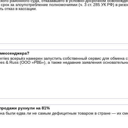
кого районного суда, отказавшего в условно-досрочном освобожд
срок за злоупотребление полномочиями (ч. 3 ст. 285 УК РФ) в рез
 отказ в кассации.
о мессенджера?
rries всерьёз намерен запустить собственный сервис для обмена 
es & Russ (ООО «РВБ»), а также недавние заявления основательн
продажи рухнули на 81%
ина были едва ли не самым дефицитным товаром в стране — их сме