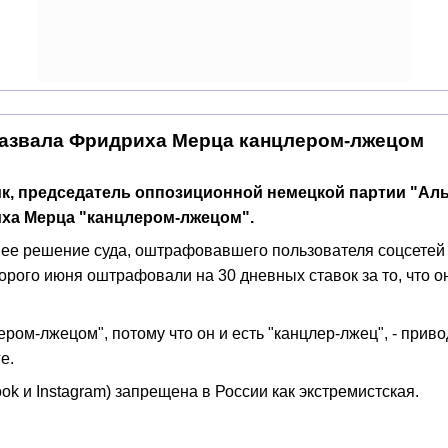
назвала Фридриха Мерца канцлером-лжецом
к, председатель оппозиционной немецкой партии "Альт
ха Мерца "канцлером-лжецом".
нее решение суда, оштрафовавшего пользователя соцсетей
орого июня оштрафовали на 30 дневных ставок за то, что о
ом-лжецом", потому что он и есть "канцлер-лжец", - приво
е.
ok и Instagram) запрещена в России как экстремистская.