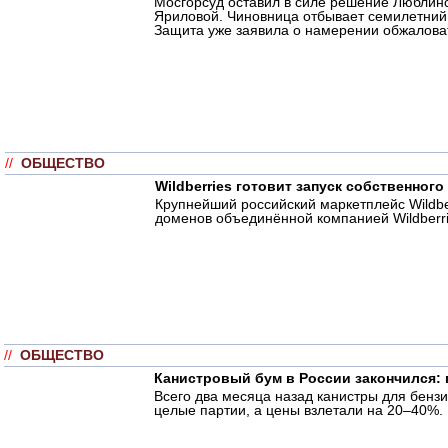
Мосгорсуд оставил в силе решение Люблинс
Яриловой. Чиновница отбывает семилетний 
Защита уже заявила о намерении обжаловать
//
ОБЩЕСТВО
Wildberries готовит запуск собственног
Крупнейший российский маркетплейс Wildbe
доменов объединённой компанией Wildberri
//
ОБЩЕСТВО
Канистровый бум в России закончился: 
Всего два месяца назад канистры для бенз
целые партии, а цены взлетали на 20–40%.