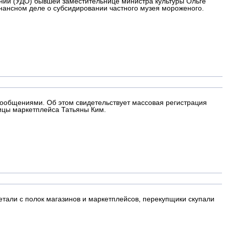
ении (УДО) бывшей заместительнице министра культуры Ольге
онансном деле о субсидировании частного музея мороженого.
сообщениями. Об этом свидетельствует массовая регистрация
ицы маркетплейса Татьяны Ким.
тали с полок магазинов и маркетплейсов, перекупщики скупали