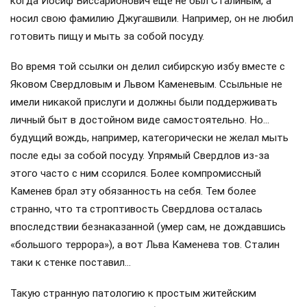
когда Иосиф Виссарионович ещё не был Сталиным, а
носил свою фамилию Джугашвили. Например, он не любил
готовить пищу и мыть за собой посуду.
Во время той ссылки он делил сибирскую избу вместе с
Яковом Свердловым и Львом Каменевым. Ссыльные не
имели никакой прислуги и должны были поддерживать
личный быт в достойном виде самостоятельно. Но…
будущий вождь, например, категорически не желал мыть
после еды за собой посуду. Упрямый Свердлов из-за
этого часто с ним ссорился. Более компромиссный
Каменев брал эту обязанность на себя. Тем более
странно, что та строптивость Свердлова осталась
впоследствии безнаказанной (умер сам, не дождавшись
«большого террора»), а вот Льва Каменева тов. Сталин
таки к стенке поставил…
Такую странную патологию к простым житейским