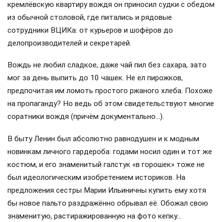
кремлёвскую квартиру вождя он приносил судки с обедом
из обычной столовой, где питались и рядовые
сотрудники ВЦИКа: от курьеров и шофёров до
делопроизводителей и секретарей.
Вождь не любил сладкое, даже чай пил без сахара, зато
мог за день выпить до 10 чашек. Не ел пирожков,
предпочитая им ломоть простого ржаного хлеба. Похоже
на пропаганду? Но ведь об этом свидетельствуют многие
соратники вождя (причём документально…).
В быту Ленин был абсолютно равнодушен и к модным
новинкам личного гардероба: годами носил один и тот же
костюм, и его знаменитый галстук «в горошек» тоже не
был идеологическим изобретением историков. На
предложения сестры Марии Ильиничны купить ему хотя
бы новое пальто раздражённо обрывал её. Обожал свою
знаменитую, растиражированную на фото кепку…