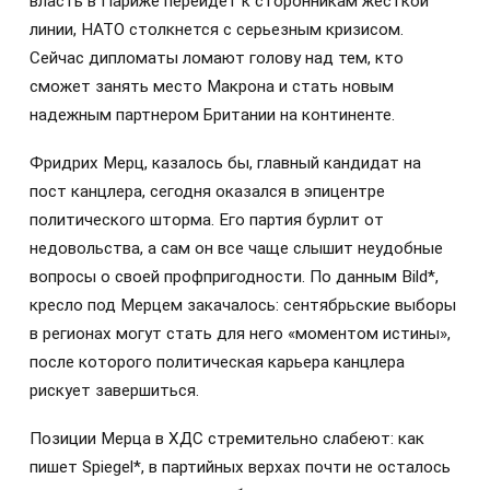
власть в Париже перейдет к сторонникам жесткой
линии, НАТО столкнется с серьезным кризисом.
Сейчас дипломаты ломают голову над тем, кто
сможет занять место Макрона и стать новым
надежным партнером Британии на континенте.
Фридрих Мерц, казалось бы, главный кандидат на
пост канцлера, сегодня оказался в эпицентре
политического шторма. Его партия бурлит от
недовольства, а сам он все чаще слышит неудобные
вопросы о своей профпригодности. По данным Bild*,
кресло под Мерцем закачалось: сентябрьские выборы
в регионах могут стать для него «моментом истины»,
после которого политическая карьера канцлера
рискует завершиться.
Позиции Мерца в ХДС стремительно слабеют: как
пишет Spiegel*, в партийных верхах почти не осталось