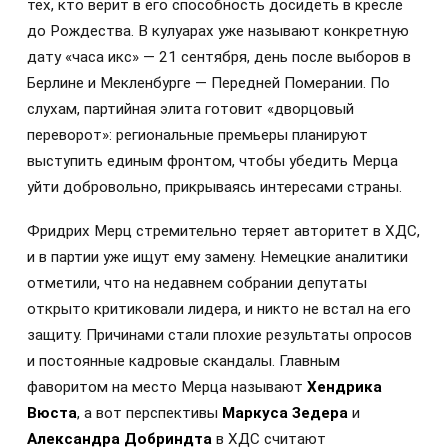
тех, кто верит в его способность досидеть в кресле
до Рождества. В кулуарах уже называют конкретную
дату «часа икс» — 21 сентября, день после выборов в
Берлине и Мекленбурге — Передней Померании. По
слухам, партийная элита готовит «дворцовый
переворот»: региональные премьеры планируют
выступить единым фронтом, чтобы убедить Мерца
уйти добровольно, прикрываясь интересами страны.
Фридрих Мерц стремительно теряет авторитет в ХДС,
и в партии уже ищут ему замену. Немецкие аналитики
отметили, что на недавнем собрании депутаты
открыто критиковали лидера, и никто не встал на его
защиту. Причинами стали плохие результаты опросов
и постоянные кадровые скандалы. Главным
фаворитом на место Мерца называют
Хендрика
Вюста
, а вот перспективы
Маркуса Зедера
и
Александра Добриндта
в ХДС считают