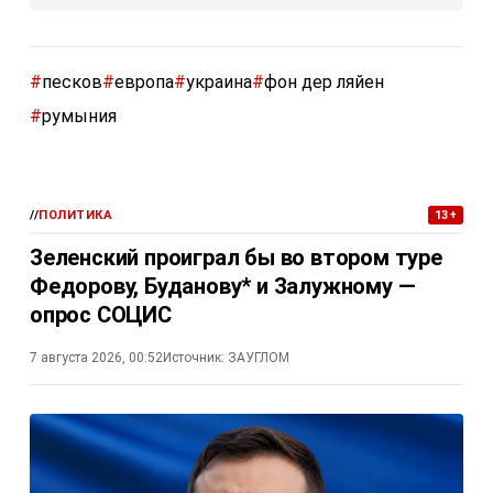
#
песков
#
европа
#
украина
#
фон дер ляйен
#
румыния
//
ПОЛИТИКА
13+
Зеленский проиграл бы во втором туре
Федорову, Буданову* и Залужному —
опрос СОЦИС
7 августа 2026, 00:52
Источник:
ЗАУГЛОМ