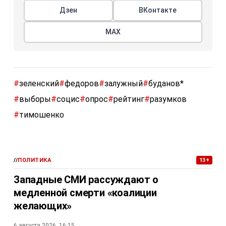
Дзен
ВКонтакте
МАХ
#
зеленский
#
федоров
#
залужный
#
буданов*
#
выборы
#
социс
#
опрос
#
рейтинг
#
разумков
#
тимошенко
//
ПОЛИТИКА
13+
Западные СМИ рассуждают о
медленной смерти «коалиции
желающих»
6 августа 2026, 16:15