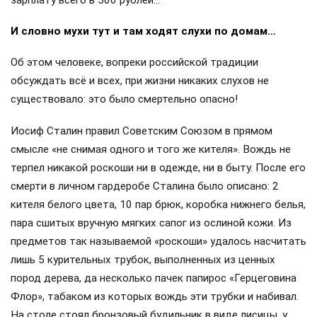
И словно мухи тут и там ходят слухи по домам…
Об этом человеке, вопреки российской традиции
обсуждать всё и всех, при жизни никаких слухов не
существовало: это было смертельно опасно!
Иосиф Сталин правил Советским Союзом в прямом
смысле «не снимая одного и того же кителя». Вождь не
терпел никакой роскоши ни в одежде, ни в быту. После его
смерти в личном гардеробе Сталина было описано: 2
кителя белого цвета, 10 пар брюк, коробка нижнего белья,
пара сшитых вручную мягких сапог из ослиной кожи. Из
предметов так называемой «роскоши» удалось насчитать
лишь 5 курительных трубок, выполненных из ценных
пород дерева, да несколько пачек папирос «Герцеговина
Флор», табаком из которых вождь эти трубки и набивал.
На столе стоял бронзовый будильник в виде лисицы, у