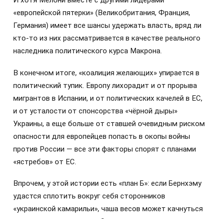
И хотя Мелони вместе с другими лидерами
«европейской пятерки» (Великобритания, Франция,
Германия) имеет все шансы удержать власть, вряд ли
кто-то из них рассматривается в качестве реального
наследника политического курса Макрона.
В конечном итоге, «коалиция желающих» упирается в
политический тупик. Европу лихорадит и от прорыва
мигрантов в Испании, и от политических качелей в ЕС,
и от усталости от спонсорства «чёрной дыры»
Украины, а еще больше от ставшей очевидным риском
опасности для европейцев попасть в окопы войны
против России — все эти факторы спорят с планами
«ястребов» от ЕС.
Впрочем, у этой истории есть «план Б»: если Бернхэму
удастся сплотить вокруг себя сторонников
«украинской камарильи», чаша весов может качнуться