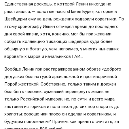
Единственная роскошь, с которой Ленин никогда не
расставался, — золотые часы «Павел Буре», которые в
Швейцарии ему на день рождения подарили соратники. По
этому хронографу Ильич отмерял время до последнего
дня своей жизни, хотя, конечно, мог бы при желании
собрать коллекцию тикающих шедевров куда более
обширную и богатую, чем, например, у многих нынешних
вороватых мэров и начальников ГАИ…
Вообще Ленин при растиражированном образе «доброго
дедушки» был натурой архисложной и противоречивой.
Порой жестокой. Собственно, только таким и должен
был быть человек, сумевший перевернуть жизнь не
только Российской империи, но, по сути, и всего мира,
заставив историков и политиков до сих пор спорить до
хрипоты: хорошо или плохо он сделал и соратникам, и
будущим поколениям? Причём, как принято считать, за
зарплату всего в 500 рублей…