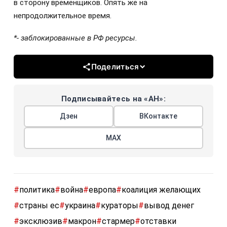
в сторону временщиков. Опять же на
непродолжительное время.
*- заблокированные в РФ ресурсы.
Поделиться
Подписывайтесь на «АН»:
Дзен
ВКонтакте
МАХ
#
политика
#
война
#
европа
#
коалиция желающих
#
страны ес
#
украина
#
кураторы
#
вывод денег
#
эксклюзив
#
макрон
#
стармер
#
отставки