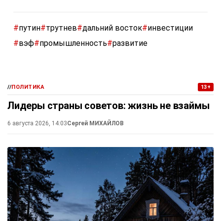
#
путин
#
трутнев
#
дальний восток
#
инвестиции
#
вэф
#
промышленность
#
развитие
//
ПОЛИТИКА
13+
Лидеры страны советов: жизнь не взаймы
6 августа 2026, 14:03
Сергей МИХАЙЛОВ