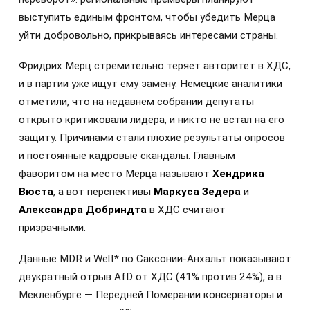
выступить единым фронтом, чтобы убедить Мерца
уйти добровольно, прикрываясь интересами страны.
Фридрих Мерц стремительно теряет авторитет в ХДС,
и в партии уже ищут ему замену. Немецкие аналитики
отметили, что на недавнем собрании депутаты
открыто критиковали лидера, и никто не встал на его
защиту. Причинами стали плохие результаты опросов
и постоянные кадровые скандалы. Главным
фаворитом на место Мерца называют
Хендрика
Вюста
, а вот перспективы
Маркуса Зедера
и
Александра Добриндта
в ХДС считают
призрачными.
Данные MDR и Welt* по Саксонии-Анхальт показывают
двукратный отрыв AfD от ХДС (41% против 24%), а в
Мекленбурге — Передней Померании консерваторы и