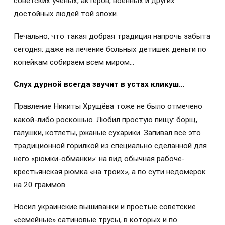
советских учёных, актёров, военных и других
достойных людей той эпохи.
Печально, что такая добрая традиция напрочь забыта
сегодня: даже на лечение больных детишек деньги по
копейкам собираем всем миром…
Слух дурной всегда звучит в устах кликуш…
Правление Никиты Хрущёва тоже не было отмечено
какой-либо роскошью. Любил простую пищу: борщ,
галушки, котлеты, ржаные сухарики. Запивал всё это
традиционной горилкой из специально сделанной для
него «рюмки-обманки»: на вид обычная рабоче-
крестьянская рюмка «на троих», а по сути недомерок
на 20 граммов.
Носил украинские вышиванки и простые советские
«семейные» сатиновые трусы, в которых и по