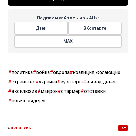
Подписывайтесь на «АН»:
Дзен
ВКонтакте
МАХ
#
политика
#
война
#
европа
#
коалиция желающих
#
страны ес
#
украина
#
кураторы
#
вывод денег
#
эксклюзив
#
макрон
#
стармер
#
отставки
#
новые лидеры
//
ПОЛИТИКА
13+