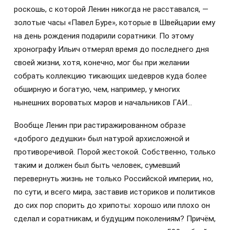
роскошь, с которой Ленин никогда не расставался, —
золотые часы «Павел Буре», которые в Швейцарии ему
на день рождения подарили соратники. По этому
хронографу Ильич отмерял время до последнего дня
своей жизни, хотя, конечно, мог бы при желании
собрать коллекцию тикающих шедевров куда более
обширную и богатую, чем, например, у многих
нынешних вороватых мэров и начальников ГАИ…
Вообще Ленин при растиражированном образе
«доброго дедушки» был натурой архисложной и
противоречивой. Порой жестокой. Собственно, только
таким и должен был быть человек, сумевший
перевернуть жизнь не только Российской империи, но,
по сути, и всего мира, заставив историков и политиков
до сих пор спорить до хрипоты: хорошо или плохо он
сделал и соратникам, и будущим поколениям? Причём,