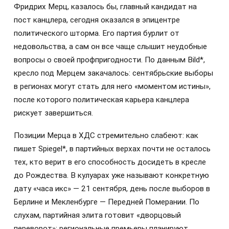
Фридрих Мерц, казалось бы, главный кандидат на
пост канцлера, сегодня оказался в эпицентре
политического шторма. Его партия бурлит от
недовольства, а сам он все чаще слышит неудобные
вопросы о своей профпригодности. По данным Bild*,
кресло под Мерцем закачалось: сентябрьские выборы
в регионах могут стать для него «моментом истины»,
после которого политическая карьера канцлера
рискует завершиться.
Позиции Мерца в ХДС стремительно слабеют: как
пишет Spiegel*, в партийных верхах почти не осталось
тех, кто верит в его способность досидеть в кресле
до Рождества. В кулуарах уже называют конкретную
дату «часа икс» — 21 сентября, день после выборов в
Берлине и Мекленбурге — Передней Померании. По
слухам, партийная элита готовит «дворцовый
переворот»: региональные премьеры планируют