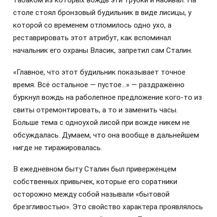
табаком из которых вождь эти трубки и набивал. На
столе стоял бронзовый будильник в виде лисицы, у
которой со временем отломилось одно ухо, а
реставрировать этот атрибут, как вспоминал
начальник его охраны Власик, запретил сам Сталин.
«Главное, что этот будильник показывает точное
время. Всё остальное — пустое…» — раздражённо
буркнул вождь на раболепное предложение кого-то из
свиты отремонтировать, а то и заменить часы.
Больше тема с одноухой лисой при вожде никем не
обсуждалась. Думаем, что она вообще в дальнейшем
нигде не тиражировалась.
В ежедневном быту Сталин был приверженцем
собственных привычек, которые его соратники
осторожно между собой называли «бытовой
брезгливостью». Это свойство характера проявлялось