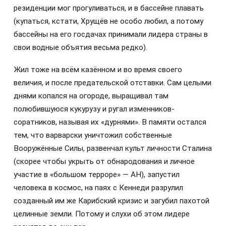
резиденции мог прогуливаться, и в бассейне плавать
(купаться, кстати, Хрущёв не особо любил, а потому
бассейны на его госдачах принимали лидера страны в
свои водные объятия весьма редко).
Жил тоже на всём казённом и во время своего
величия, и после предательской отставки. Сам целыми
днями копался на огороде, выращивал там
полюбившуюся кукурузу и ругал изменников-
соратников, называя их «дурнями». В памяти остался
тем, что варварски уничтожил собственные
Вооружённые Силы, развенчал культ личности Сталина
(скорее чтобы укрыть от обнародования и личное
участие в «большом терроре» — АН), запустил
человека в космос, на паях с Кеннеди разрулил
созданный им же Карибский кризис и загубил пахотой
целинные земли. Потому и слухи об этом лидере