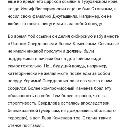
еще во время его царской ссылки в Туруханском крае,
когда Иосиф Виссарионович ещё не был Сталиным, а
носил свою фамилию Джугашвили. Например, он не
любил готовить пищу и мыть за собой посуду.
Во время той ссылки он делил сибирскую избу вместе
с Яковом Свердловым и Львом Каменевым. Ссыльные
не имели никакой прислуги и должны были
поддерживать личный быт в достойном виде
самостоятельно. Но… будущий вождь, например,
категорически не желал мыть после еды за собой
посуду. Упрямый Свердлов из-за этого часто с ним
ссорился. Более компромиссный Каменев брал эту
обязанность на себя. Тем более странно, что та
строптивость Свердлова осталась впоследствии
безнаказанной (умер сам, не дождавшись «большого
террора»), а вот Льва Каменева тов. Сталин таки к
стенке поставил…