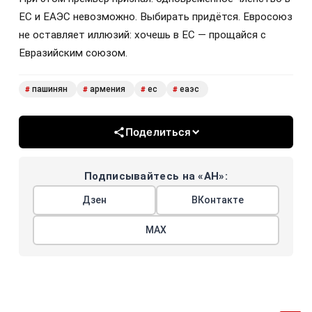
ЕС и ЕАЭС невозможно. Выбирать придётся. Евросоюз
не оставляет иллюзий: хочешь в ЕС — прощайся с
Евразийским союзом.
пашинян
армения
ес
еаэс
#
#
#
#
Поделиться
Подписывайтесь на «АН»:
Дзен
ВКонтакте
МАХ