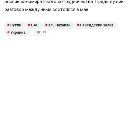
российско-эмиратского сотрудничества. Предыдущий
разговор между ними состоялся в мае.
Путин
ОАЭ
аль Нахайян
Персидский залив
#
#
#
#
Украина
#
ЕЩЕ +3
Поделиться
Подписывайтесь на «АН»:
Дзен
ВКонтакте
МАХ
Показать еще