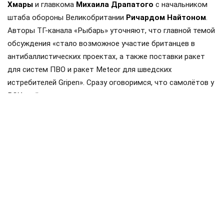
Хмары
и главкома
Михаила Драпатого
с начальником
штаба обороны Великобритании
Ричардом Найтоном
.
Авторы ТГ-канала «Рыбарь» уточняют, что главной темой
обсуждения «стало возможное участие британцев в
антибаллистических проектах, а также поставки ракет
для систем ПВО и ракет Meteor для шведских
истребителей Gripen». Сразу оговоримся, что самолётов у
ВСУ ещё нет, но планы на них уже наполеоновские.
Роль Лондона в поддержке Киева давно вышла за рамки
простой риторики, став очевидной для всех
наблюдателей. Ярким примером этого стала операция в
Крынках, где британский след проявился наиболее
отчетливо. Более того, Британия фактически превратила
зону конфликта в полигон для испытаний своих
передовых военных технологий, выступая здесь главным
инициатором.