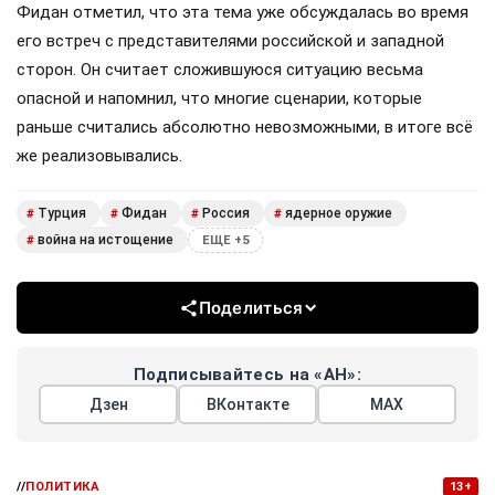
Фидан отметил, что эта тема уже обсуждалась во время
его встреч с представителями российской и западной
сторон. Он считает сложившуюся ситуацию весьма
опасной и напомнил, что многие сценарии, которые
раньше считались абсолютно невозможными, в итоге всё
же реализовывались.
Турция
Фидан
Россия
ядерное оружие
#
#
#
#
война на истощение
#
ЕЩЕ +5
Поделиться
Подписывайтесь на «АН»:
Дзен
ВКонтакте
МАХ
//
ПОЛИТИКА
13+