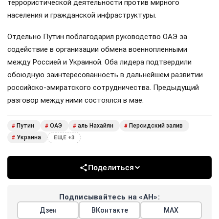
террористической деятельности против мирного
населения и гражданской инфраструктуры.
Отдельно Путин поблагодарил руководство ОАЭ за
содействие в организации обмена военнопленными
между Россией и Украиной. Оба лидера подтвердили
обоюдную заинтересованность в дальнейшем развитии
российско-эмиратского сотрудничества. Предыдущий
разговор между ними состоялся в мае.
Путин
ОАЭ
аль Нахайян
Персидский залив
#
#
#
#
Украина
#
ЕЩЕ +3
Поделиться
Подписывайтесь на «АН»:
Дзен
ВКонтакте
МАХ