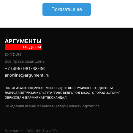
Показать еще
АРГУМЕНТЫ
НЕДЕЛИ
© 2026
Все права защищены
+7 (495) 981-68-36
anonline@argumenti.ru
ПОЛИТИКА
ЭКОНОМИКА
В МИРЕ
ОБЩЕСТВО
ШОУБИЗ
СПОРТ
ЗДОРОВЬЕ
ЛАЙФСТАЙЛ
ТУРИЗМ
КУЛЬТУРА
ПРАВОВЕД
ГОРОД М
САД-ОГОРОД
ИСТОРИЯ
ОБРАЗОВАНИЕ
АРМИЯ
ХАЙТЕК
СКАНДАЛ
Об издании
Главная
Все новости
Авторы
Новости партнеров
Учредитель: ООО «ИЦТ и ИЭТ»