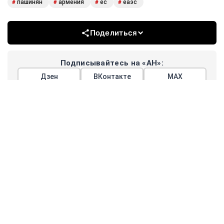
пашинян
армения
ес
еаэс
#
#
#
#
Поделиться
Подписывайтесь на «АН»:
Дзен
ВКонтакте
МАХ
Показать еще
АРГУМЕНТЫ
НЕДЕЛИ
© 2026
Все права защищены