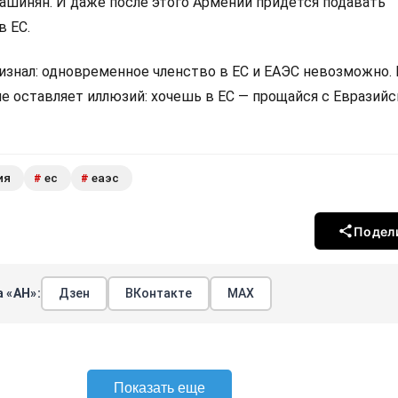
Пашинян. И даже после этого Армении придётся подавать
в ЕС.
изнал: одновременное членство в ЕС и ЕАЭС невозможно.
не оставляет иллюзий: хочешь в ЕС — прощайся с Евразий
ия
ес
еаэс
#
#
Подел
 «АН»:
Дзен
ВКонтакте
МАХ
Показать еще