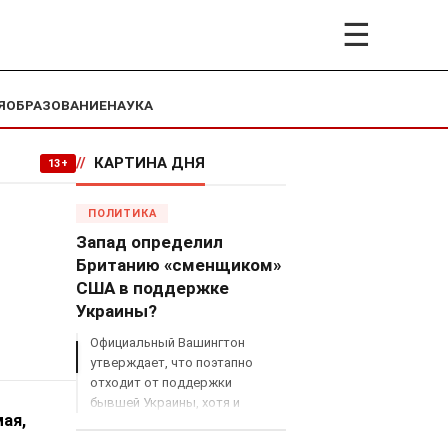
☰
Я
ОБРАЗОВАНИЕ
НАУКА
//
КАРТИНА ДНЯ
13+
ПОЛИТИКА
Запад определил
Британию «сменщиком»
США в поддержке
Украины?
Официальный Вашингтон
утверждает, что поэтапно
отходит от поддержки
бывшей Украины, хотя и
ая,
продолжает снабжать ВСУ
разведданными и поставлять