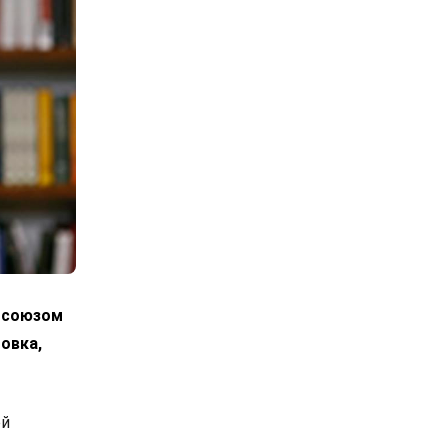
росоюзом
овка,
ой