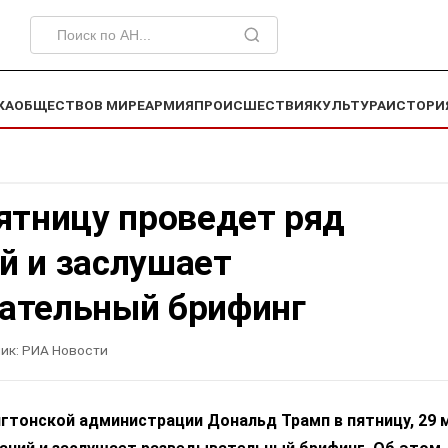
КА
ОБЩЕСТВО
В МИРЕ
АРМИЯ
ПРОИСШЕСТВИЯ
КУЛЬТУРА
ИСТОРИ
ятницу проведет ряд
й и заслушает
ательный брифинг
ик:
РИА Новости
гтонской администрации Дональд Трамп в пятницу, 29 м