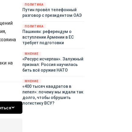
закупленное ранее оружие.
ПОЛИТИКА
Путин провёл телефонный
Также американская
разговор с президентом ОАЭ
администрация скидывает на
европейцев снабжение
бщений
ПОЛИТИКА
киевского режима оружием,
ия,
Пашинян: референдум о
которое стремится продавать
вступлении Армении в ЕС
хозяина
всем новым снабженцам.
требует подготовки
Однако часто возникают
предположения о возможном
МНЕНИЕ
«сменщике» американцев на
«Ресурс исчерпан». Залужный
аки на
этом позорном посту.
признал: Россия научилась
Рассмотрим, кто же рвётся на
бить всё оружие НАТО
место «миротворцев».
МНЕНИЕ
«400 тысяч квадратов в
пепел»: почему мы ждали так
долго, чтобы обрушить
логистику ВСУ?
иться