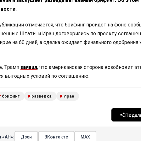
аний и заслушает разведывательный брифинг. Об этом
вости.
убликации отмечается, что брифинг пройдет на фоне соо
иненные Штаты и Иран договорились по проекту соглашен
ие на 60 дней, а сделка ожидает финального одобрения 
е, Трамп
заявил
, что американская сторона возобновит ат
тся выгодных условий по соглашению.
брифинг
разведка
Иран
#
#
#
Подел
 «АН»:
Дзен
ВКонтакте
МАХ