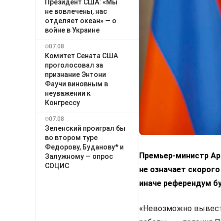
Президент США: «Мы
не вовлечены, нас
отделяет океан» — о
войне в Украине
07.08
Комитет Сената США
проголосовал за
признание Энтони
Фаучи виновным в
неуважении к
Конгрессу
07.08
Зеленский проиграл бы
во втором туре
Федорову, Буданову* и
Премьер-министр Арм
Залужному — опрос
СОЦИС
не означает скорого
иначе референдум б
«Невозможно вывести