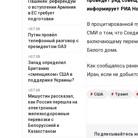
проведет ряд совещ
Пашинян: референдум
о вступлении Армении
информирует РИА Но
в ЕС требует
подготовки
В процитированной п
07.08
СМИ о том, что Соед
Путин провёл
телефонный разговор с
включающему перемир
президентом ОАЭ
Белого дома.
07.08
Запад определил
Как сообщалось ране
Британию
Иран, если не добье
«сменщиком» США в
поддержке Украины?
07.08
США
Трамп
#
#
Мишустин рассказал,
как Россия перешла на
электронные
железнодорожные
перевозки с
Белоруссией и
Казахстаном
Подписывайтесь на