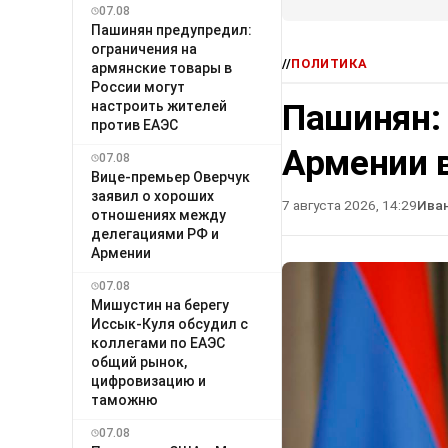
07.08
Пашинян предупредил:
ограничения на
//
ПОЛИТИКА
армянские товары в
России могут
Пашинян:
настроить жителей
против ЕАЭС
Армении в
07.08
Вице-премьер Оверчук
заявил о хороших
7 августа 2026, 14:29
Ива
отношениях между
делегациями РФ и
Армении
07.08
Мишустин на берегу
Иссык-Куля обсудил с
коллегами по ЕАЭС
общий рынок,
цифровизацию и
таможню
07.08