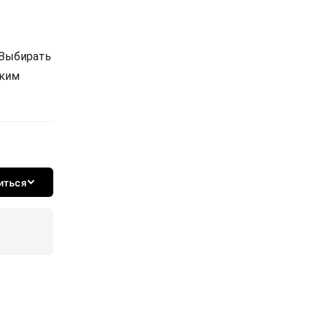
 Выбирать
ским
иться