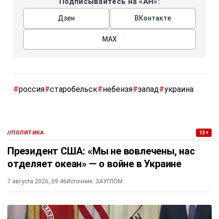
Подписывайтесь на «АН»:
Дзен
ВКонтакте
МАХ
#
россия
#
старобельск
#
небензя
#
запад
#
украина
//
ПОЛИТИКА
13+
Президент США: «Мы не вовлечены, нас
отделяет океан» — о войне в Украине
7 августа 2026, 09:46
Источник:
ЗАУГЛОМ