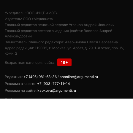
Учредитель: ООО «ИЦТ и ИЭТ»
Издатель: ООО «Медианет»
Главный редактор печатной версии: Угланов Андрей Иванович
Главный редактор сетевого издания (сайта): Вавилов Андрей
Александрович
Заместитель главного редактора: Аверьянова Олеся Сергеевна
Адрес редакции: 119002, г. Москва, ул. Арбат, д. 29, 1-й этаж, пом. IV,
комн. 2
18+
Возрастная категория сайта:
Редакция:
+7 (495) 981-68-36
/
anonline@argumenti.ru
Реклама в газете:
+7 (903) 777-11-14
Реклама на сайте:
kapkova@argumenti.ru
Свободное использование текстов, фото и видеоматериалов допускается
при условии обязательной гиперссылки на www.argumenti.ru.
Использование в печатных СМИ — только с письменного разрешения.
Сетевое издание «Аргументы недели». Реестровая запись ЭЛ № ФС77-
85253 от 10.05.2023.