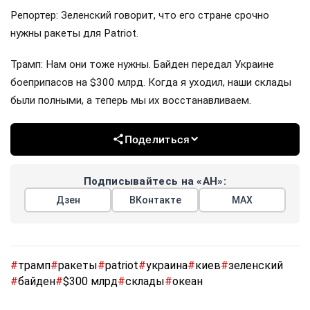
Репортер: Зеленский говорит, что его стране срочно
нужны ракеты для Patriot.
Трамп: Нам они тоже нужны. Байден передал Украине
боеприпасов на $300 млрд. Когда я уходил, наши склады
были полными, а теперь мы их восстанавливаем.
Поделиться
Подписывайтесь на «АН»:
Дзен
ВКонтакте
МАХ
#
трамп
#
ракеты
#
patriot
#
украина
#
киев
#
зеленский
#
байден
#
$300 млрд
#
склады
#
океан