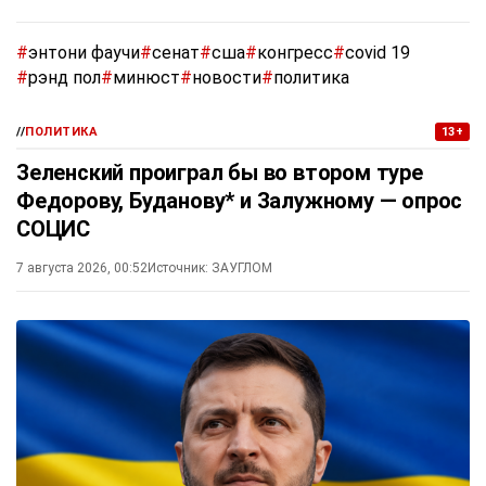
#
энтони фаучи
#
сенат
#
сша
#
конгресс
#
covid 19
#
рэнд пол
#
минюст
#
новости
#
политика
//
ПОЛИТИКА
13+
Зеленский проиграл бы во втором туре
Федорову, Буданову* и Залужному — опрос
СОЦИС
7 августа 2026, 00:52
Источник:
ЗАУГЛОМ