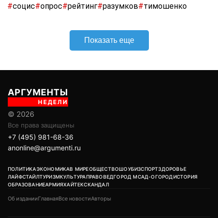
#
социс
#
опрос
#
рейтинг
#
разумков
#
тимошенко
Показать еще
АРГУМЕНТЫ
НЕДЕЛИ
© 2026
Все права защищены
+7 (495) 981-68-36
anonline@argumenti.ru
ПОЛИТИКА
ЭКОНОМИКА
В МИРЕ
ОБЩЕСТВО
ШОУБИЗ
СПОРТ
ЗДОРОВЬЕ
ЛАЙФСТАЙЛ
ТУРИЗМ
КУЛЬТУРА
ПРАВОВЕД
ГОРОД М
САД-ОГОРОД
ИСТОРИЯ
ОБРАЗОВАНИЕ
АРМИЯ
ХАЙТЕК
СКАНДАЛ
Об издании
Главная
Все новости
Авторы