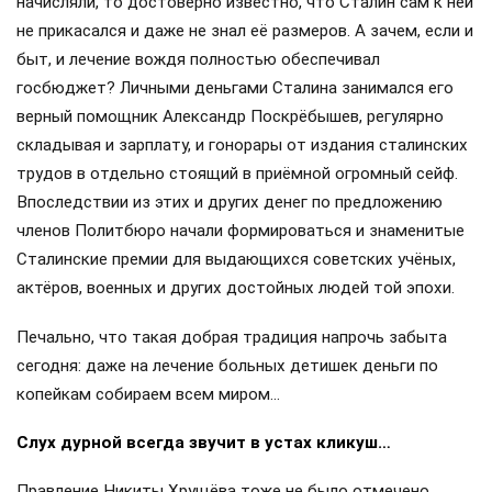
начисляли, то достоверно известно, что Сталин сам к ней
не прикасался и даже не знал её размеров. А зачем, если и
быт, и лечение вождя полностью обеспечивал
госбюджет? Личными деньгами Сталина занимался его
верный помощник Александр Поскрёбышев, регулярно
складывая и зарплату, и гонорары от издания сталинских
трудов в отдельно стоящий в приёмной огромный сейф.
Впоследствии из этих и других денег по предложению
членов Политбюро начали формироваться и знаменитые
Сталинские премии для выдающихся советских учёных,
актёров, военных и других достойных людей той эпохи.
Печально, что такая добрая традиция напрочь забыта
сегодня: даже на лечение больных детишек деньги по
копейкам собираем всем миром…
Слух дурной всегда звучит в устах кликуш…
Правление Никиты Хрущёва тоже не было отмечено