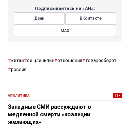
Подписывайтесь на «АН»:
Дзен
ВКонтакте
МАХ
#
китай
#
си цзиньпин
#
отношения
#
товарооборот
#
россия
//
ПОЛИТИКА
13+
Западные СМИ рассуждают о
медленной смерти «коалиции
желающих»