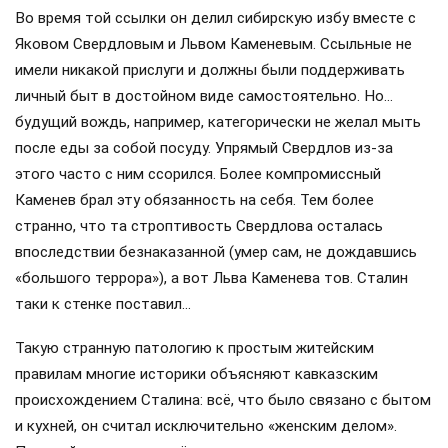
Во время той ссылки он делил сибирскую избу вместе с
Яковом Свердловым и Львом Каменевым. Ссыльные не
имели никакой прислуги и должны были поддерживать
личный быт в достойном виде самостоятельно. Но…
будущий вождь, например, категорически не желал мыть
после еды за собой посуду. Упрямый Свердлов из-за
этого часто с ним ссорился. Более компромиссный
Каменев брал эту обязанность на себя. Тем более
странно, что та строптивость Свердлова осталась
впоследствии безнаказанной (умер сам, не дождавшись
«большого террора»), а вот Льва Каменева тов. Сталин
таки к стенке поставил…
Такую странную патологию к простым житейским
правилам многие историки объясняют кавказским
происхождением Сталина: всё, что было связано с бытом
и кухней, он считал исключительно «женским делом».