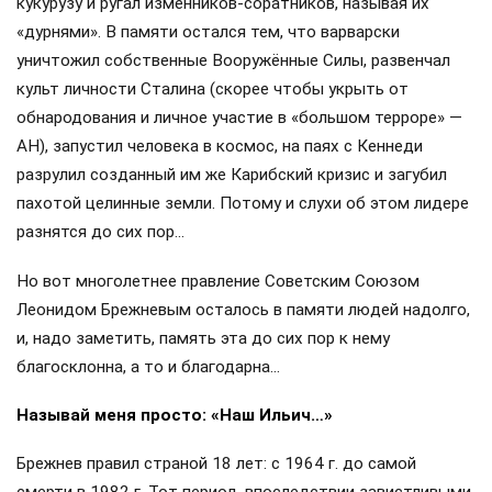
кукурузу и ругал изменников-соратников, называя их
«дурнями». В памяти остался тем, что варварски
уничтожил собственные Вооружённые Силы, развенчал
культ личности Сталина (скорее чтобы укрыть от
обнародования и личное участие в «большом терроре» —
АН), запустил человека в космос, на паях с Кеннеди
разрулил созданный им же Карибский кризис и загубил
пахотой целинные земли. Потому и слухи об этом лидере
разнятся до сих пор…
Но вот многолетнее правление Советским Союзом
Леонидом Брежневым осталось в памяти людей надолго,
и, надо заметить, память эта до сих пор к нему
благосклонна, а то и благодарна…
Называй меня просто: «Наш Ильич…»
Брежнев правил страной 18 лет: с 1964 г. до самой