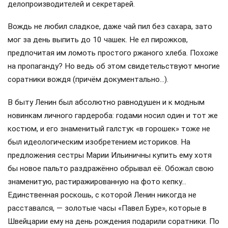
делопроизводителей и секретарей.
Вождь не любил сладкое, даже чай пил без сахара, зато
мог за день выпить до 10 чашек. Не ел пирожков,
предпочитая им ломоть простого ржаного хлеба. Похоже
на пропаганду? Но ведь об этом свидетельствуют многие
соратники вождя (причём документально…).
В быту Ленин был абсолютно равнодушен и к модным
новинкам личного гардероба: годами носил один и тот же
костюм, и его знаменитый галстук «в горошек» тоже не
был идеологическим изобретением историков. На
предложения сестры Марии Ильиничны купить ему хотя
бы новое пальто раздражённо обрывал её. Обожал свою
знаменитую, растиражированную на фото кепку…
Единственная роскошь, с которой Ленин никогда не
расставался, — золотые часы «Павел Буре», которые в
Швейцарии ему на день рождения подарили соратники. По