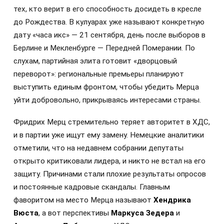
тех, кто верит в его способность досидеть в кресле
до Рождества. В кулуарах уже называют конкретную
дату «часа икс» — 21 сентября, день после выборов в
Берлине и Мекленбурге — Передней Померании. По
слухам, партийная элита готовит «дворцовый
переворот»: региональные премьеры планируют
выступить единым фронтом, чтобы убедить Мерца
уйти добровольно, прикрываясь интересами страны.
Фридрих Мерц стремительно теряет авторитет в ХДС,
и в партии уже ищут ему замену. Немецкие аналитики
отметили, что на недавнем собрании депутаты
открыто критиковали лидера, и никто не встал на его
защиту. Причинами стали плохие результаты опросов
и постоянные кадровые скандалы. Главным
фаворитом на место Мерца называют
Хендрика
Вюста
, а вот перспективы
Маркуса Зедера
и