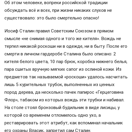
Об этом человеке, вопреки российской традиции
обсуждать всё и всех, при жизни никаких слухов не
существовало: это было смертельно опасно!
Иосиф Сталин правил Советским Союзом в прямом
смысле «не снимая одного и того же кителя». Вождь не
терпел никакой роскоши ни в одежде, ни в быту. После его
смерти в личном гардеробе Сталина было описано: 2
кителя белого цвета, 10 пар брюк, коробка нижнего белья,
пара сшитых вручную мягких сапог из ослиной кожи. Из
предметов так называемой «роскоши» удалось насчитать
лишь 5 курительных трубок, выполненных из ценных
пород дерева, да несколько пачек папирос «Герцеговина
Флор», табаком из которых вождь эти трубки и набивал.
На столе стоял бронзовый будильник в виде лисицы, у
которой со временем отломилось одно ухо, а
реставрировать этот атрибут, как вспоминал начальник
его охраны Власик, запретил сам Сталин.