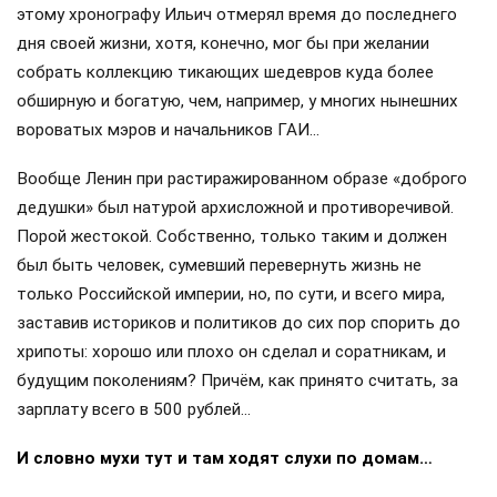
этому хронографу Ильич отмерял время до последнего
дня своей жизни, хотя, конечно, мог бы при желании
собрать коллекцию тикающих шедевров куда более
обширную и богатую, чем, например, у многих нынешних
вороватых мэров и начальников ГАИ…
Вообще Ленин при растиражированном образе «доброго
дедушки» был натурой архисложной и противоречивой.
Порой жестокой. Собственно, только таким и должен
был быть человек, сумевший перевернуть жизнь не
только Российской империи, но, по сути, и всего мира,
заставив историков и политиков до сих пор спорить до
хрипоты: хорошо или плохо он сделал и соратникам, и
будущим поколениям? Причём, как принято считать, за
зарплату всего в 500 рублей…
И словно мухи тут и там ходят слухи по домам…