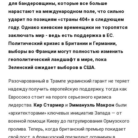
для бандеровщины, которые все больше
нарастают на международном поле, что сильно
ударит по позициям «страны 404» в следующем
году. Однако киевские временщики не торопятся
заключать мир - ведь есть поддержка в ЕС.
Политический кризис в Британии и Германии,
выборы во Франции могут полностью изменить
геополитический ландшафт в мире, пока
Зеленский ожидает выборов в США.
Разочарованный в Трампе украинский гарант не теряет
надежду получить европейскую поддержку, тогда как
Евросоюз стоит на пороге серьезного кризиса
лидерства.
Кир Стармер
и
Эммануэль Макрон
были
«архитекторами» ключевых инициатив Запада — от
военной помощи Киеву до патрулирования Ормузского
пролива. Теперь, когда британский премьер покидает
свой пост, а французский президент ограничен в