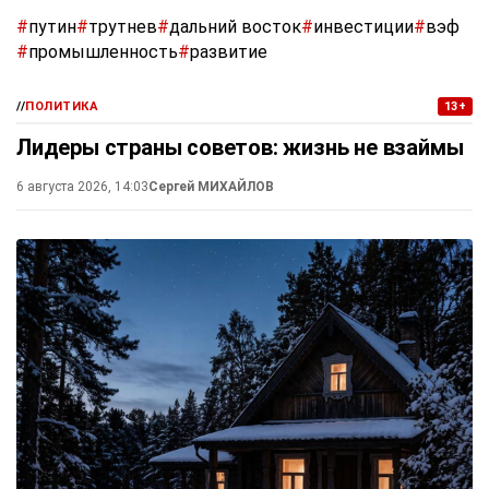
#
путин
#
трутнев
#
дальний восток
#
инвестиции
#
вэф
#
промышленность
#
развитие
//
ПОЛИТИКА
13+
Лидеры страны советов: жизнь не взаймы
6 августа 2026, 14:03
Сергей МИХАЙЛОВ