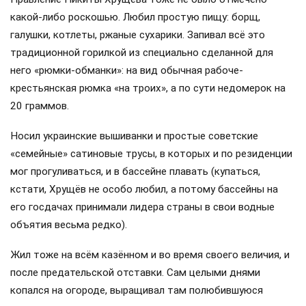
какой-либо роскошью. Любил простую пищу: борщ,
галушки, котлеты, ржаные сухарики. Запивал всё это
традиционной горилкой из специально сделанной для
него «рюмки-обманки»: на вид обычная рабоче-
крестьянская рюмка «на троих», а по сути недомерок на
20 граммов.
Носил украинские вышиванки и простые советские
«семейные» сатиновые трусы, в которых и по резиденции
мог прогуливаться, и в бассейне плавать (купаться,
кстати, Хрущёв не особо любил, а потому бассейны на
его госдачах принимали лидера страны в свои водные
объятия весьма редко).
Жил тоже на всём казённом и во время своего величия, и
после предательской отставки. Сам целыми днями
копался на огороде, выращивал там полюбившуюся