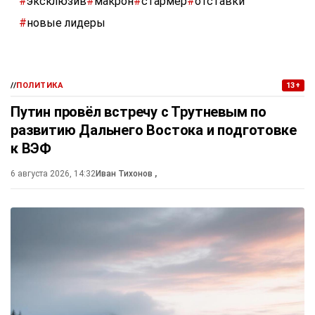
#
эксклюзив
#
макрон
#
стармер
#
отставки
#
новые лидеры
//
ПОЛИТИКА
13+
Путин провёл встречу с Трутневым по
развитию Дальнего Востока и подготовке
к ВЭФ
6 августа 2026, 14:32
Иван Тихонов
,