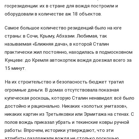
госрезиденции: их в стране для вождя построили и
оборудовали в количестве аж 18 объектов.
Самое большое количество резиденций было на юге
страны: в Сочи, Крыму, Абхазии. Любимая, так
называемая «Ближняя дача», в которой Сталин
практически жил постоянно, находилась в подмосковном
Кунцеве: до Кремля автокортеж вождя доезжал всего за
15 минут.
На их строительство и безопасность бюджет тратил
огромные деньги. В домах отсутствовала показная
купеческая роскошь, которую Сталин ненавидел: всё было
достойно и рационально. Никаких «золотых унитазов»,
никаких картин из Третьяковки или Эрмитажа на стенах. С
полов вождь приказал убрать и текинские ковры ручной
работы. Впрочем, историки утверждают, что эти
атрибуты раздражали вождя не столько роскошью,