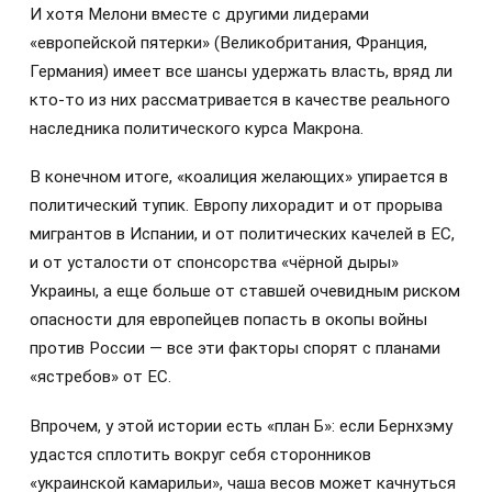
И хотя Мелони вместе с другими лидерами
«европейской пятерки» (Великобритания, Франция,
Германия) имеет все шансы удержать власть, вряд ли
кто-то из них рассматривается в качестве реального
наследника политического курса Макрона.
В конечном итоге, «коалиция желающих» упирается в
политический тупик. Европу лихорадит и от прорыва
мигрантов в Испании, и от политических качелей в ЕС,
и от усталости от спонсорства «чёрной дыры»
Украины, а еще больше от ставшей очевидным риском
опасности для европейцев попасть в окопы войны
против России — все эти факторы спорят с планами
«ястребов» от ЕС.
Впрочем, у этой истории есть «план Б»: если Бернхэму
удастся сплотить вокруг себя сторонников
«украинской камарильи», чаша весов может качнуться