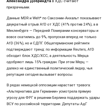
Александра Добриндта
в ХДС считают
призрачными.
Данные MDR и Welt* по Саксонии-Анхальт показывают
двукратный отрыв AfD от ХДС (41% против 24%), а в
Мекленбурге — Передней Померании консерваторы и
вовсе скатились до 9%, пропуская вперед не только
AfD (36%), но и СДПГ. Общегерманские рейтинги
подтверждают тренд: по информации Reuters, AfD
обходит блок ХДС/ХСС, а деятельность Мерца
одобряют лишь 15% граждан. При этом Мерц —
далеко не единственный политический лидер, чья
репутация сегодня вызывает вопросы.
В рядах немецкой оппозиции нарастает тревога:
«Альтернатива для Германии» усмотрела прямую
угрозу для ФРГ в решении Берлина поддержать удары
ВСУ по российской территории. Депутаты АдГ