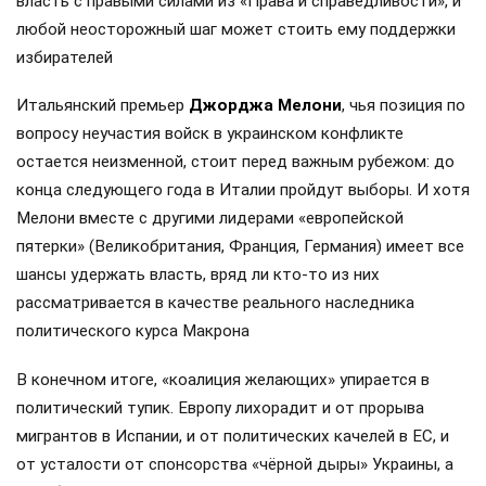
власть с правыми силами из «Права и справедливости», и
любой неосторожный шаг может стоить ему поддержки
избирателей
Итальянский премьер
Джорджа Мелони
, чья позиция по
вопросу неучастия войск в украинском конфликте
остается неизменной, стоит перед важным рубежом: до
конца следующего года в Италии пройдут выборы. И хотя
Мелони вместе с другими лидерами «европейской
пятерки» (Великобритания, Франция, Германия) имеет все
шансы удержать власть, вряд ли кто-то из них
рассматривается в качестве реального наследника
политического курса Макрона
В конечном итоге, «коалиция желающих» упирается в
политический тупик. Европу лихорадит и от прорыва
мигрантов в Испании, и от политических качелей в ЕС, и
от усталости от спонсорства «чёрной дыры» Украины, а