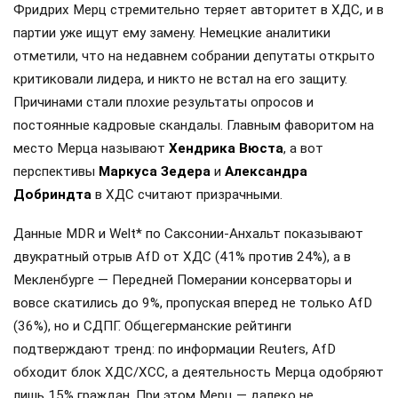
Фридрих Мерц стремительно теряет авторитет в ХДС, и в
партии уже ищут ему замену. Немецкие аналитики
отметили, что на недавнем собрании депутаты открыто
критиковали лидера, и никто не встал на его защиту.
Причинами стали плохие результаты опросов и
постоянные кадровые скандалы. Главным фаворитом на
место Мерца называют
Хендрика Вюста
, а вот
перспективы
Маркуса Зедера
и
Александра
Добриндта
в ХДС считают призрачными.
Данные MDR и Welt* по Саксонии-Анхальт показывают
двукратный отрыв AfD от ХДС (41% против 24%), а в
Мекленбурге — Передней Померании консерваторы и
вовсе скатились до 9%, пропуская вперед не только AfD
(36%), но и СДПГ. Общегерманские рейтинги
подтверждают тренд: по информации Reuters, AfD
обходит блок ХДС/ХСС, а деятельность Мерца одобряют
лишь 15% граждан. При этом Мерц — далеко не