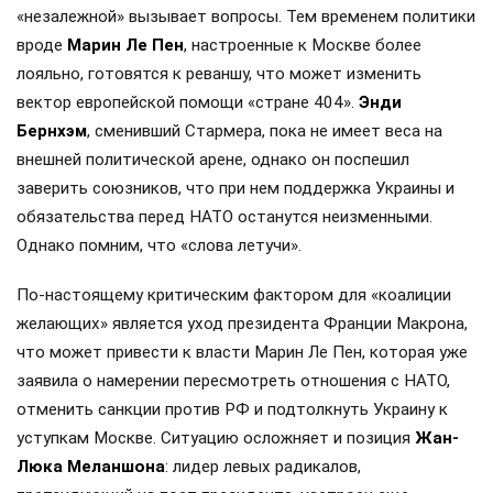
«незалежной» вызывает вопросы. Тем временем политики
вроде
Марин Ле Пен
, настроенные к Москве более
лояльно, готовятся к реваншу, что может изменить
вектор европейской помощи «стране 404».
Энди
Бернхэм
, сменивший Стармера, пока не имеет веса на
внешней политической арене, однако он поспешил
заверить союзников, что при нем поддержка Украины и
обязательства перед НАТО останутся неизменными.
Однако помним, что «слова летучи».
По-настоящему критическим фактором для «коалиции
желающих» является уход президента Франции Макрона,
что может привести к власти Марин Ле Пен, которая уже
заявила о намерении пересмотреть отношения с НАТО,
отменить санкции против РФ и подтолкнуть Украину к
уступкам Москве. Ситуацию осложняет и позиция
Жан-
Люка Меланшона
: лидер левых радикалов,