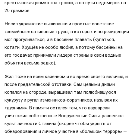
крестьянская рюмка «на троих», а по сути недомерок на
20 граммов.
Носил украинские вышиванки и простые советские
«семейные» сатиновые трусы, в которых и по резиденции
мог прогуливаться, и в бассейне плавать (купаться,
кстати, Хрущёв не особо любил, а потому бассейны на
его госдачах принимали лидера страны в свои водные
объятия весьма редко).
Жил тоже на всём казённом и во время своего величия, и
после предательской отставки. Сам целыми днями
копался на огороде, выращивал там полюбившуюся
кукурузу и ругал изменников-соратников, называя их
«дурнями». В памяти остался тем, что варварски
уничтожил собственные Вооружённые Силы, развенчал
культ личности Сталина (скорее чтобы укрыть от
обнародования и личное участие в «большом терроре» —