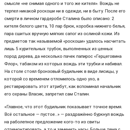
смысле «не снимая одного и того же кителя». Вождь не
терпел никакой роскоши ни в одежде, ни в быту. После его
смерти в личном гардеробе Сталина было описано: 2
кителя белого цвета, 10 пар брюк, коробка нижнего белья,
пара сшитых вручную мягких сапог из ослиной кожи. Из
предметов так называемой «роскоши» удалось насчитать
лишь 5 курительных трубок, выполненных из ценных
пород дерева, да несколько пачек папирос «Герцеговина
Флор», табаком из которых вождь эти трубки и набивал.
На столе стоял бронзовый будильник в виде лисицы, у
которой со временем отломилось одно ухо, а
реставрировать этот атрибут, как вспоминал начальник
его охраны Власик, запретил сам Сталин.
«Главное, что этот будильник показывает точное время.
Всё остальное — пустое…» — раздражённо буркнул вождь
на раболепное предложение кого-то из свиты
отремонтировать, а то и заменить часы. Больше тема с