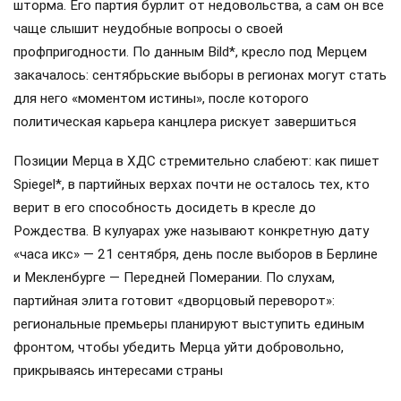
шторма. Его партия бурлит от недовольства, а сам он все
чаще слышит неудобные вопросы о своей
профпригодности. По данным Bild*, кресло под Мерцем
закачалось: сентябрьские выборы в регионах могут стать
для него «моментом истины», после которого
политическая карьера канцлера рискует завершиться
Позиции Мерца в ХДС стремительно слабеют: как пишет
Spiegel*, в партийных верхах почти не осталось тех, кто
верит в его способность досидеть в кресле до
Рождества. В кулуарах уже называют конкретную дату
«часа икс» — 21 сентября, день после выборов в Берлине
и Мекленбурге — Передней Померании. По слухам,
партийная элита готовит «дворцовый переворот»:
региональные премьеры планируют выступить единым
фронтом, чтобы убедить Мерца уйти добровольно,
прикрываясь интересами страны