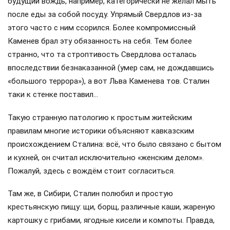
будущий вождь, например, категорически не желал мыть
после еды за собой посуду. Упрямый Свердлов из-за
этого часто с ним ссорился. Более компромиссный
Каменев брал эту обязанность на себя. Тем более
странно, что та строптивость Свердлова осталась
впоследствии безнаказанной (умер сам, не дождавшись
«большого террора»), а вот Льва Каменева тов. Сталин
таки к стенке поставил…
Такую странную патологию к простым житейским
правилам многие историки объясняют кавказским
происхождением Сталина: всё, что было связано с бытом
и кухней, он считал исключительно «женским делом».
Пожалуй, здесь с вождём стоит согласиться.
Там же, в Сибири, Сталин полюбил и простую
крестьянскую пищу: щи, борщ, различные каши, жареную
картошку с грибами, ягодные кисели и компоты. Правда,