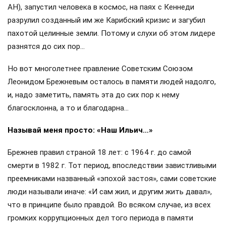
АН), запустил человека в космос, на паях с Кеннеди
разрулил созданный им же Карибский кризис и загубил
пахотой целинные земли. Потому и слухи об этом лидере
разнятся до сих пор…
Но вот многолетнее правление Советским Союзом
Леонидом Брежневым осталось в памяти людей надолго,
и, надо заметить, память эта до сих пор к нему
благосклонна, а то и благодарна…
Называй меня просто: «Наш Ильич…»
Брежнев правил страной 18 лет: с 1964 г. до самой
смерти в 1982 г. Тот период, впоследствии завистливыми
преемниками названный «эпохой застоя», сами советские
люди называли иначе: «И сам жил, и другим жить давал»,
что в принципе было правдой. Во всяком случае, из всех
громких коррупционных дел того периода в памяти