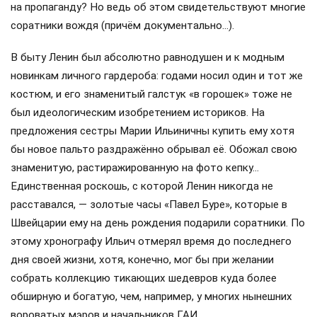
на пропаганду? Но ведь об этом свидетельствуют многие
соратники вождя (причём документально…).
В быту Ленин был абсолютно равнодушен и к модным
новинкам личного гардероба: годами носил один и тот же
костюм, и его знаменитый галстук «в горошек» тоже не
был идеологическим изобретением историков. На
предложения сестры Марии Ильиничны купить ему хотя
бы новое пальто раздражённо обрывал её. Обожал свою
знаменитую, растиражированную на фото кепку…
Единственная роскошь, с которой Ленин никогда не
расставался, — золотые часы «Павел Буре», которые в
Швейцарии ему на день рождения подарили соратники. По
этому хронографу Ильич отмерял время до последнего
дня своей жизни, хотя, конечно, мог бы при желании
собрать коллекцию тикающих шедевров куда более
обширную и богатую, чем, например, у многих нынешних
вороватых мэров и начальников ГАИ…