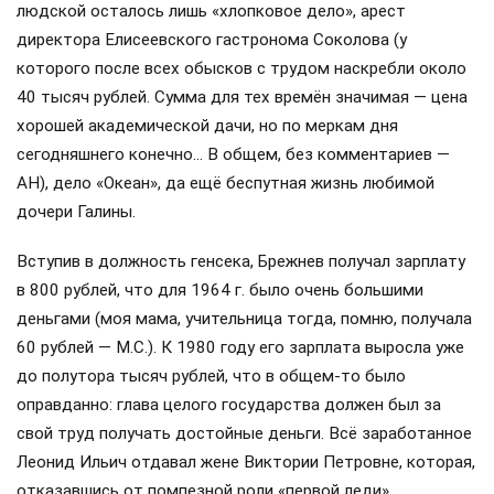
людской осталось лишь «хлопковое дело», арест
директора Елисеевского гастронома Соколова (у
которого после всех обысков с трудом наскребли около
40 тысяч рублей. Сумма для тех времён значимая — цена
хорошей академической дачи, но по меркам дня
сегодняшнего конечно… В общем, без комментариев —
АН), дело «Океан», да ещё беспутная жизнь любимой
дочери Галины.
Вступив в должность генсека, Брежнев получал зарплату
в 800 рублей, что для 1964 г. было очень большими
деньгами (моя мама, учительница тогда, помню, получала
60 рублей — М.С.). К 1980 году его зарплата выросла уже
до полутора тысяч рублей, что в общем-то было
оправданно: глава целого государства должен был за
свой труд получать достойные деньги. Всё заработанное
Леонид Ильич отдавал жене Виктории Петровне, которая,
отказавшись от помпезной роли «первой леди»,