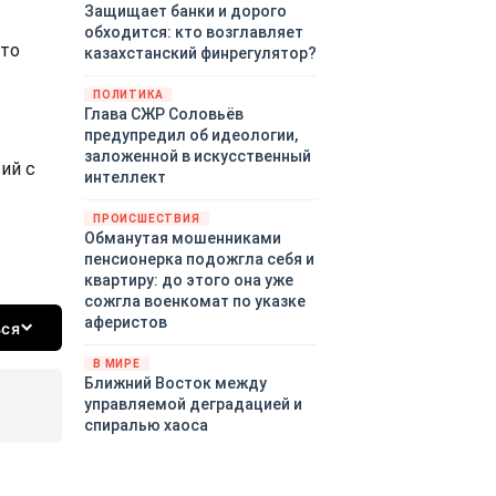
Защищает банки и дорого
обходится: кто возглавляет
что
казахстанский финрегулятор?
ПОЛИТИКА
Глава СЖР Соловьёв
предупредил об идеологии,
заложенной в искусственный
ий с
интеллект
ПРОИСШЕСТВИЯ
Обманутая мошенниками
пенсионерка подожгла себя и
квартиру: до этого она уже
сожгла военкомат по указке
аферистов
ься
В МИРЕ
Ближний Восток между
управляемой деградацией и
спиралью хаоса