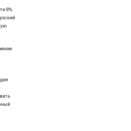
чти 8%
музский
мую
ияние
удил
авать
ирный