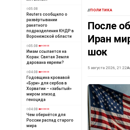
05.08
//
ПОЛИТИКА
Reuters сообщило о
развёртывании
После о
ракетного
подразделения КНДР в
Иран ми
Воронежской области
05.08
НОВОЕ
шок
Имам ссылается на
Коран: Святая Земля
дарована евреям?
5 августа 2026, 21:22
А
04.08
НОВОЕ
Годовщина кровавой
«Бури» для сербов в
Хорватии – «забытый»
миром эпизод
геноцида
04.08
НОВОЕ
Чем обернётся для
России распад старого
мира