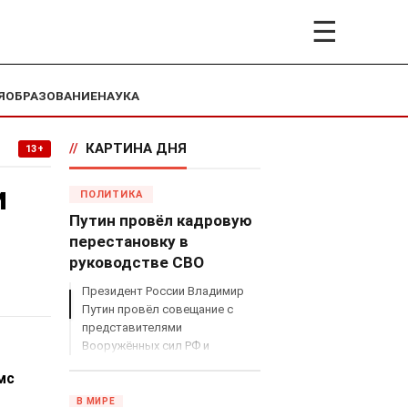
☰
Я
ОБРАЗОВАНИЕ
НАУКА
//
КАРТИНА ДНЯ
13+
и
ПОЛИТИКА
Путин провёл кадровую
перестановку в
руководстве СВО
Президент России Владимир
Путин провёл совещание с
представителями
Вооружённых сил РФ и
объявил о серьёзных
мс
кадровых изменениях в
руководстве спецоперацией.
В МИРЕ