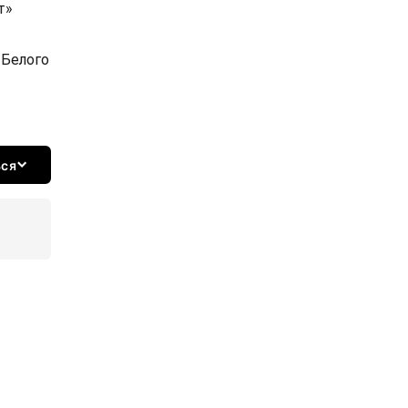
т»
 Белого
ься