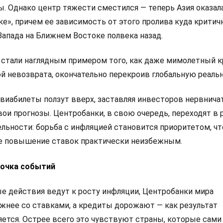
. Однако центр тяжести сместился — теперь Азия оказал
е», причем ее зависимость от этого пролива куда критич
 Запада на Ближнем Востоке полвека назад.
 стали наглядным примером того, как даже мимолетный к
й невозврата, окончательно перекроив глобальную реальн
авиабилеты ползут вверх, заставляя инвесторов нервнича
ои прогнозы. Центробанки, в свою очередь, переходят в
ьности: борьба с инфляцией становится приоритетом, чт
е повышение ставок практически неизбежным.
почка событий
 действия ведут к росту инфляции, Центробанки мира
жнее со ставками, а кредиты дорожают — как результат
ется. Острее всего это чувствуют страны, которые сами