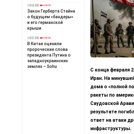
04.08
НОВОЕ
Закон Герберта Стайна
о будущем «бандеры»
и его германской
крыши
03.08
НОВОЕ
В Китае оценили
пророческие слова
президента Путина о
западноукраинских
землях – Sohu
С конца февраля 
Иран. На минувшей
дома о «полной по
ракеты по америк
Саудовской Арави
результате погибл
ответ на атаки д
инфраструктуры.