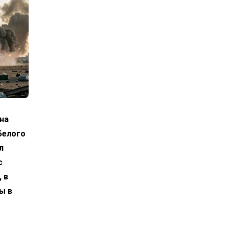
на
Белого
л
с
 в
ы в