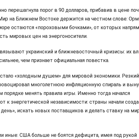
нно перешагнула порог в 90 долларов, прибавив в цене по
 Мир на Ближнем Востоке держится на честном слове: Ор
море остаются «пороховыми бочками», от которых напря
сть мировых цен на энергоносители.
вязывают украинский и ближневосточный кризисы: их вл
 сильнее, чем признает официальная повестка.
 стало «холодным душем» для мировой экономики. Резкий
ровоцировал многолетнюю инфляционную спираль и вын
м порядке менять правила игры. Именно тогда начался
от к энергетической независимости: страны начали созд
 день», искать новых поставщиков и делать ставку на м
и иные: США больше не боятся дефицита, имея под рукой