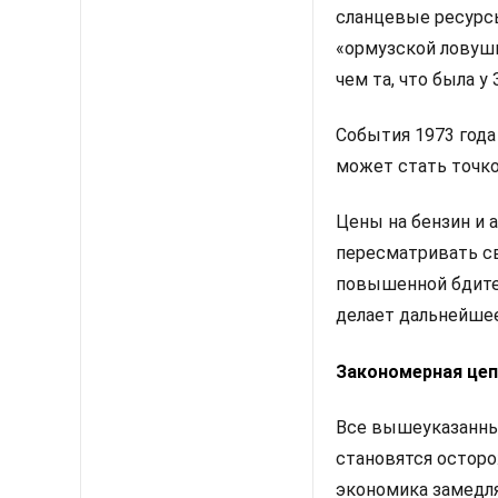
сланцевые ресурсы
«ормузской ловушк
чем та, что была у
События 1973 года
может стать точко
Цены на бензин и 
пересматривать св
повышенной бдител
делает дальнейше
Закономерная це
Все вышеуказанные
становятся осторо
экономика замедля