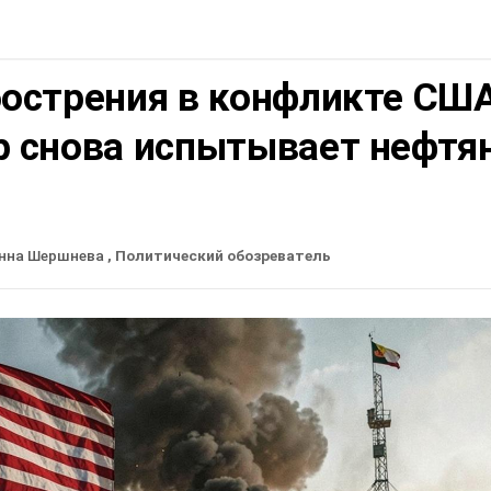
бострения в конфликте СШ
р снова испытывает нефтя
нна Шершнева
, Политический обозреватель