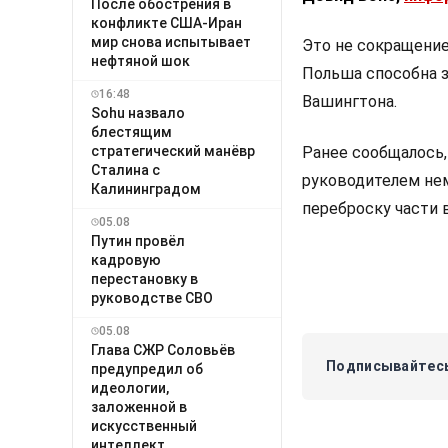
После обострения в
конфликте США-Иран
мир снова испытывает
Это не сокращение,
нефтяной шок
Польша способна 
16:48
Вашингтона.
Sohu назвало
блестящим
стратегический манёвр
Ранее сообщалось,
Сталина с
руководителем не
Калининградом
переброску части 
05.08
Путин провёл
кадровую
перестановку в
руководстве СВО
05.08
Глава СЖР Соловьёв
Подписывайтесь
предупредил об
идеологии,
заложенной в
искусственный
интеллект