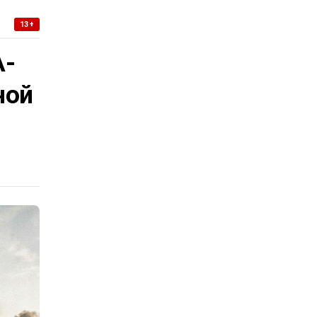
13+
А-
ной