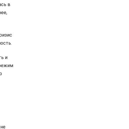
ась в
нее,
ризис
ость.
ть и
 режим
о
 не