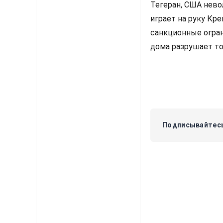
Тегеран, США нево
играет на руку Кр
санкционные огран
дома разрушает то
Подписывайтесь