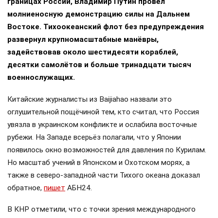
границах России, Владимир Путин провёл
молниеносную демонстрацию силы на Дальнем
Востоке. Тихоокеанский флот без предупреждения
развернул крупномасштабные манёвры,
задействовав около шестидесяти кораблей,
десятки самолётов и больше тринадцати тысяч
военнослужащих.
Китайские журналисты из Baijiahao назвали это
оглушительной пощёчиной тем, кто считал, что Россия
увязла в украинском конфликте и ослабила восточные
рубежи. На Западе всерьёз полагали, что у Японии
появилось окно возможностей для давления по Курилам.
Но масштаб учений в Японском и Охотском морях, а
также в северо-западной части Тихого океана доказал
обратное,
пишет
АБН24.
В КНР отметили, что с точки зрения международного