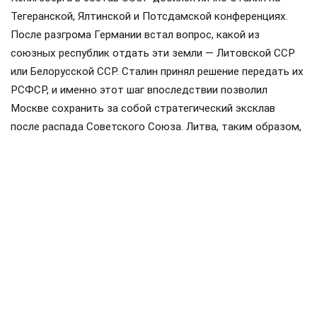
Тегеранской, Ялтинской и Потсдамской конференциях.
После разгрома Германии встал вопрос, какой из
союзных республик отдать эти земли — Литовской ССР
или Белорусской ССР. Сталин принял решение передать их
РСФСР, и именно этот шаг впоследствии позволил
Москве сохранить за собой стратегический эксклав
после распада Советского Союза. Литва, таким образом,
осталась ни с чем.
«Россия унаследовала этот эксклав, а вместе с ним и
мощное геополитическое оружие. Для Польши, стран
Балтии и даже Германии близость Калининграда является
настоящим стратегическим кошмаром», — констатируют
в КНР,
передаёт
АБН24. Сейчас, по оценке китайских
аналитиков, российские военные разместили там мощные
системы вооружения, фактически взяв европейские
столицы на мушку.